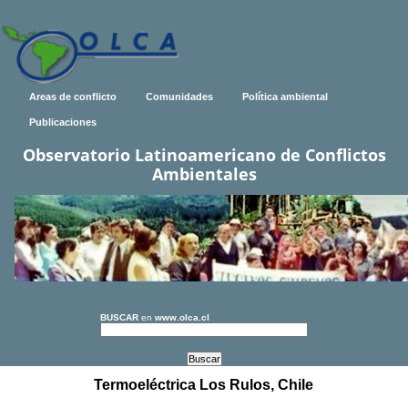
Areas de conflicto
Comunidades
Política ambiental
Publicaciones
Observatorio Latinoamericano de Conflictos
Ambientales
BUSCAR
en
www.olca.cl
Termoeléctrica Los Rulos, Chile