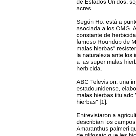
de Estados Unidos, soj
acres.
Según Ho, está a punto
asociada a los OMG. A
constante de herbicida
famoso Roundup de Mo
malas hierbas" resiste
la naturaleza ante los 
a las super malas hie
herbicida.
ABC Television, una im
estadounidense, elabo
malas hierbas titulad
hierbas" [1].
Entrevistaron a agricul
describían los campos
Amaranthus palmeri qu
de glifosato que les hi