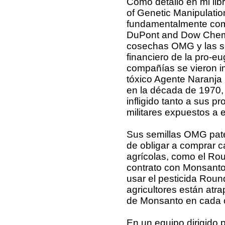
Como detallo en mi lib
of Genetic Manipulati
fundamentalmente com
DuPont and Dow Chemic
cosechas OMG y las se
financiero de la pro-e
compañías se vieron i
tóxico Agente Naranja 
en la década de 1970, 
infligido tanto a sus 
militares expuestos a e
Sus semillas OMG pate
de obligar a comprar 
agrícolas, como el Rou
contrato con Monsanto 
usar el pesticida Rou
agricultores están atr
de Monsanto en cada c
En un equipo dirigido po