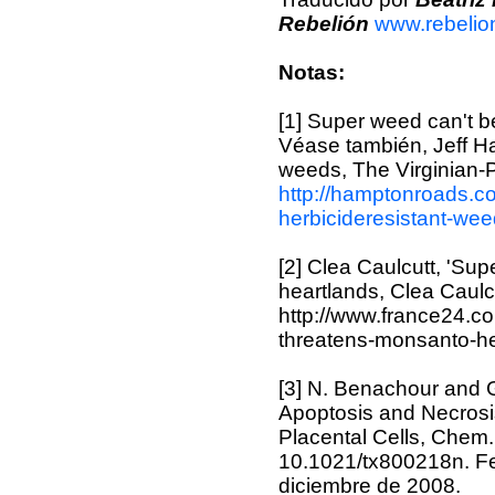
Rebelión
www.rebelio
Notas:
[1] Super weed can't b
Véase también, Jeff Ha
weeds, The Virginian-Pi
http://hamptonroads.co
herbicideresistant-we
[2] Clea Caulcutt, 'Su
heartlands, Clea Caulcu
http://www.france24.c
threatens-monsanto-he
[3] N. Benachour and G
Apoptosis and Necrosi
Placental Cells, Chem. 
10.1021/tx800218n. Fe
diciembre de 2008.