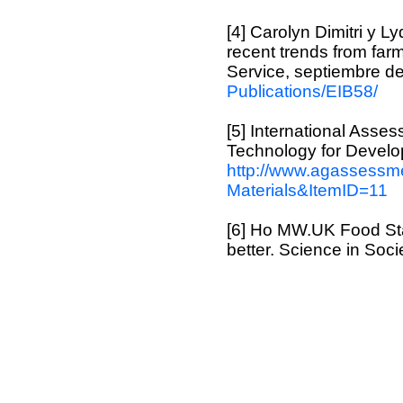
[4] Carolyn Dimitri y L
recent trends from f
Service, septiembre d
Publications/EIB58/
[5] International Asse
Technology for Devel
http://www.agassessm
Materials&ItemID=11
[6] Ho MW.UK Food Sta
better. Science in Soci