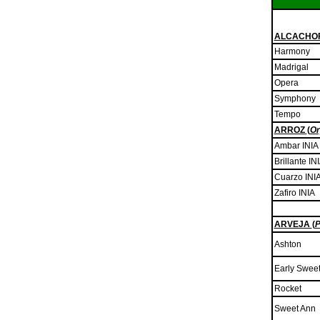
ALCACHO
Harmony
Madrigal
Opera
Symphony
Tempo
ARROZ
(
Or
Ambar INIA
Brillante IN
Cuarzo INI
Zafiro INIA
ARVEJA
(
P
Ashton
Early Swee
Rocket
Sweet Ann