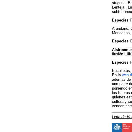
strigosa, Ba
Lenteja , L
subterráneo 
Especies F
Arándano, C
Mandarino, 
Especies 
Alstroeme
Ilusión
Lili
Especies F
Eucaliptus
En la
web 
además de l
una parte d
poniendo en
los futuros
quienes est
cultura y c
venden semi
Lista de Va