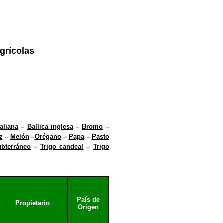
grícolas
taliana
–
Ballica inglesa
–
Bromo
–
z
–
Melón
–
Orégano
–
Papa
–
Pasto
ubterráneo
–
Trigo candeal
–
Trigo
País de
Propietario
Origen