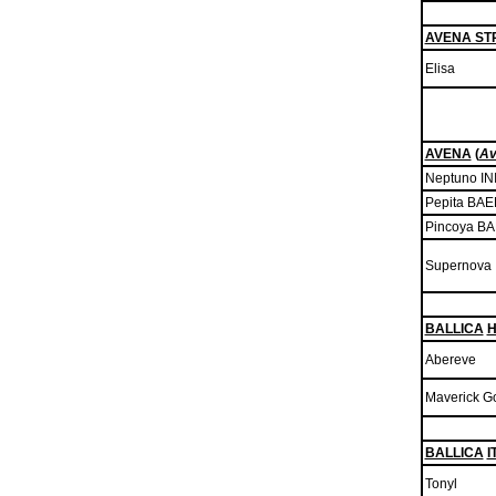
AVENA ST
Elisa
AVENA
(
Av
Neptuno IN
Pepita BA
Pincoya B
Supernova 
BALLICA
H
Abereve
Maverick G
BALLICA
I
Tonyl