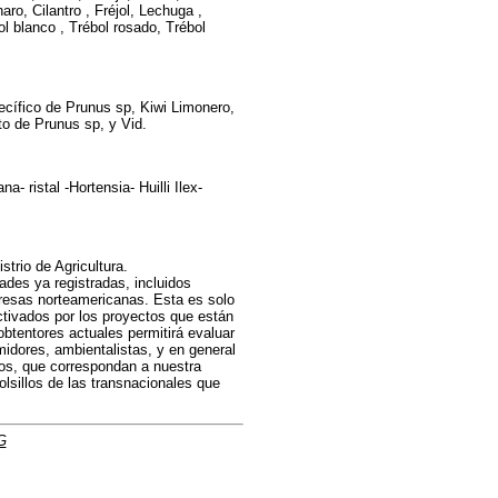
aro, Cilantro , Fréjol, Lechuga ,
l blanco , Trébol rosado, Trébol
ecífico de Prunus sp, Kiwi Limonero,
to de Prunus sp, y Vid.
 ristal -Hortensia- Huilli Ilex-
strio de Agricultura.
ades ya registradas, incluidos
resas norteamericanas. Esta es solo
activados por los proyectos que están
obtentores actuales permitirá evaluar
idores, ambientalistas, y en general
os, que correspondan a nuestra
olsillos de las transnacionales que
G