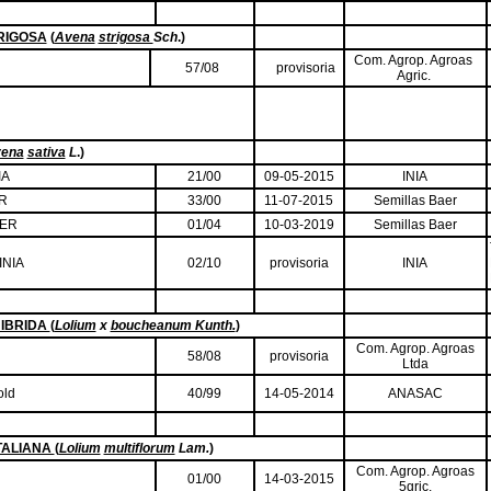
RIGOSA
(
Avena
strigosa
Sch
.)
Com. Agrop. Agroas
57/08
provisoria
Agric.
ena
sativa
L
.)
IA
21/00
09-05-2015
INIA
ER
33/00
11-07-2015
Semillas Baer
AER
01/04
10-03-2019
Semillas Baer
INIA
02/10
provisoria
INIA
IBRIDA
(
Lolium
x
boucheanum Kunth.
)
Com. Agrop. Agroas
58/08
provisoria
Ltda
old
40/99
14-05-2014
ANASAC
TALIANA
(
Lolium
multiflorum
Lam.
)
Com. Agrop. Agroas
01/00
14-03-2015
5
gric.