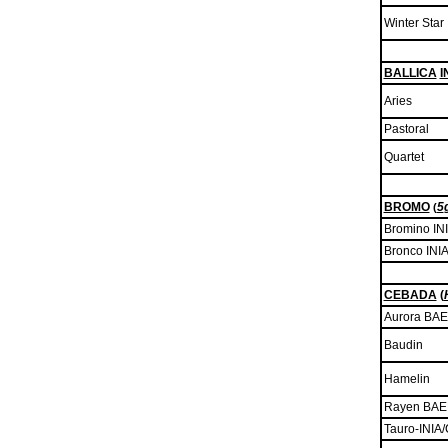
Winter Star
BALLICA
I
Aries
Pastoral
Quartet
BROMO
5
(
Bromino IN
Bronco INI
CEBADA
(
Aurora BA
Baudin
Hamelin
Rayen BA
Tauro-INIA