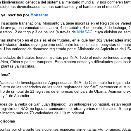
 biodiversidad genética del sistema alimentario mundial, y nos confieren tamb
osistemas diversificados, climas cambiantes y el hambre en el mundo".
 ya inscritas por
Monsanto
a insaciable transnacional Monsanto ya tiene inscritas en el Registro de Var
de arveja, una variedad de cilantro, 4 de cebolla, 4 de poroto, 3 de lechuga, 4
 trébol, 2 de trigo y 3 de ballica (a través de
ANASAC
, cuya división de semi
 más numeroso en el país es el de frutales, en el que hay
382 variedades
insc
 Estados Unidos cuyo gobierno está entre los principales lobbystas en materi
s. Una variedad de damasco registrada por el Ministerio de Agricultura de 
riedades de frutales fueron inscritas por INIA. Todo el resto pertenece a e
áfrica, China y países europeos. Esto plantea desde ya dificultades para los 
 plantas ya inscritas.
ilena"
o Nacional de Investigaciones Agropecuarias INIA, de Chile, sólo ha registrado
 Cuatro de las variedades de las vides registradas por SAG pertenecen al Mini
tro de un total de 21 registros de empresas del país de Obama. Asimismo exis
 y 1 de Australia.
ades de la yerba de San Juan (hiperico), un antidepresivo natural, están regis
 registro del SAG no figuran, curiosamente, otras yerbas medicinales. Sí se
 inscrito más de 70 variedades de Lillium oriental.
grícolas
critas por otra parte las siguientes especies alimentarias y/o forrajeras: Alc