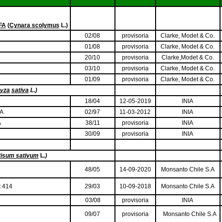
FA
(
Cynara scolymus
L.)
02/08
provisoria
Clarke, Modet & Co.
01/08
provisoria
Clarke, Modet & Co.
20/10
provisoria
Clarke,Modet & Co.
03/10
provisoria
Clarke, Modet & Co.
01/09
provisoria
Clarke, Modet & Co.
yza
sativa
L.)
18/04
12-05-2019
INIA
IA
02/97
11-03-2012
INIA
A
38/11
provisoria
INIA
30/09
provisoria
INIA
isum sativum
L
.)
48/05
14-09-2020
Monsanto Chile S.A
t 414
29/03
10-09-2018
Monsanto Chile S.A
03/08
provisoria
INIA
09/07
provisoria
Monsanto Chile S.A