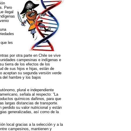
ión
ís. Pero
e ilegal
indígenas
venio
 una
ariedades
 que les
tras por otra parte en Chile se vive
omunidades campesinas e indígenas e
u tierra de los efectos de los
 de sus hijos e hijas, están de
 no aceptan su segunda versión verde
a del hambre y los bajos
tónomo, plural e independiente
americano, señala al respecto: “La
productos químicos dañinos, para que
s largas distancias de transporte.
perdido su valor nutricional y están
ias generalizadas, así como de la
n local gracias a la selección y a la
entre campesinos, mantienen y