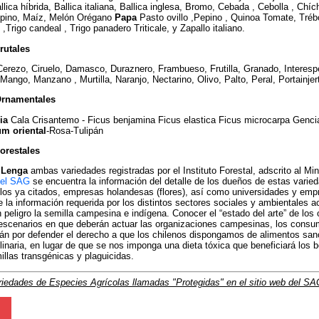
llica híbrida, Ballica italiana, Ballica inglesa, Bromo, Cebada , Cebolla , Chích
upino, Maíz, Melón Orégano
Papa
Pasto ovillo ,Pepino , Quinoa Tomate, Trébo
,Trigo candeal , Trigo panadero Triticale, y Zapallo italiano.
rutales
erezo, Ciruelo, Damasco, Duraznero, Frambueso, Frutilla, Granado, Interesp
Mango, Manzano , Murtilla, Naranjo, Nectarino, Olivo, Palto, Peral, Portainjer
Ornamentales
ria
Cala Crisantemo - Ficus benjamina Ficus elastica Ficus microcarpa Genciana-
um oriental
-Rosa-Tulipán
orestales
,
Lenga
ambas variedades registradas por el Instituto Forestal, adscrito al Mini
del SAG
se encuentra la información del detalle de los dueños de estas varied
os ya citados, empresas holandesas (flores), así como universidades y emp
e la información requerida por los distintos sectores sociales y ambientales 
 peligro la semilla campesina e indígena. Conocer el “estado del arte” de los 
 escenarios en que deberán actuar las organizaciones campesinas, los consum
án por defender el derecho a que los chilenos dispongamos de alimentos san
ulinaria, en lugar de que se nos imponga una dieta tóxica que beneficiará los b
llas transgénicas y plaguicidas.
riedades de Especies Agrícolas llamadas "Protegidas" en el sitio web del SA