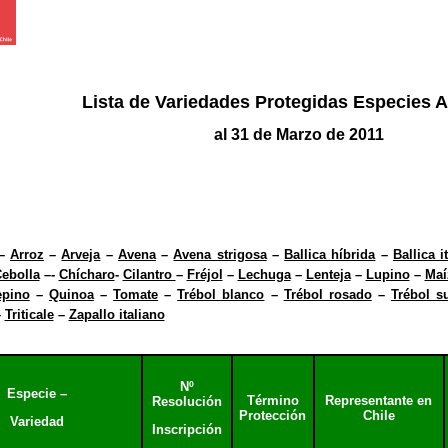
Lista de Variedades Protegidas Especies A
al 31 de Marzo de 2011
–
Arroz
–
Arveja
–
Avena
–
Avena strigosa
–
Ballica híbrida
–
Ballica i
ebolla
–-
Chícharo
-
Cilantro
–
Fréjol
–
Lechuga
–
Lenteja
–
Lupino
–
Maí
epino
–
Quinoa
–
Tomate
–
Trébol blanco
–
Trébol rosado
–
Trébol s
–
Triticale
–
Zapallo italiano
Nº
Especie –
Término
Representante en
Resolución
Protección
Chile
Variedad
Inscripción