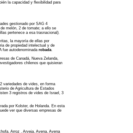
ién la capacidad y flexibilidad para
iedades gestionado por SAG 4
 de melón, 2 de tomate; a ello se
llas pertenece a esa trasnacional).
ritas, la mayoría de ellas por
a de propiedad intelectual y de
USA fue autodenominada
robada
.
mpresas de Canadá, Nueva Zelanda,
investigadores chilenos que quisieran
 2 variedades de vides, en forma
sterio de Agricultura de Estados
ten 3 registros de vides de Israel, 3
trada por Kolster, de Holanda. En esta
 puede ver que diversas empresas de
achofa, Arroz , Arveja, Avena, Avena