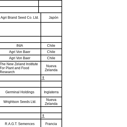
Agri Brand Seed Co. Ltd.
Japón
INIA
Chile
Agri Von Baer
Chile
Agri Von Baer
Chile
The New Zeland Institute
Nueva
For Plant and Food
Zelanda
Research
⇑
Germinal Holdings
Inglaterra
Nueva
Wrightson Seeds Ltd.
Zelanda
⇑
R.A.G.T. Semences
Francia