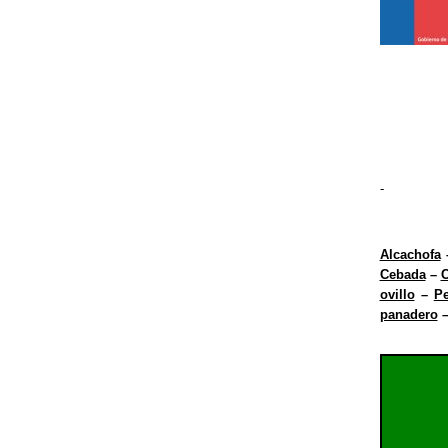
-
Alcachofa
Cebada
–
C
ovillo
–
P
panadero