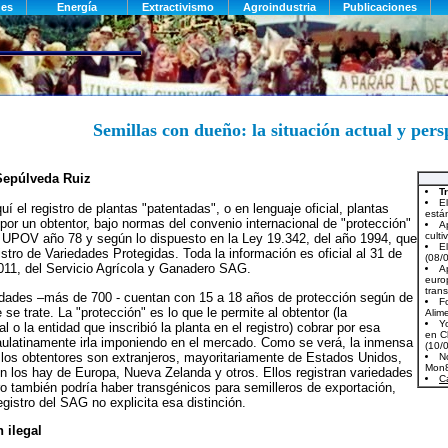
Semillas con dueño: la situación actual y pers
Sepúlveda Ruiz
í el registro de plantas "patentadas", o en lenguaje oficial, plantas
 por un obtentor, bajo normas del convenio internacional de "protección"
 UPOV año 78 y según lo dispuesto en la Ley 19.342, del año 1994, que
istro de Variedades Protegidas. Toda la información es oficial al 31 de
11, del Servicio Agrícola y Ganadero SAG.
dades –más de 700 - cuentan con 15 a 18 años de protección según de
se trate. La "protección" es lo que le permite al obtentor (la
l o la entidad que inscribió la planta en el registro) cobrar por esa
aulatinamente irla imponiendo en el mercado. Como se verá, la inmensa
los obtentores son extranjeros, mayoritariamente de Estados Unidos,
n los hay de Europa, Nueva Zelanda y otros. Ellos registran variedades
ro también podría haber transgénicos para semilleros de exportación,
egistro del SAG no explicita esa distinción.
 ilegal