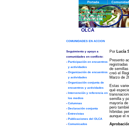
Por
Lucía 
Presento aqu
registradas
de semillas
creó el Reg
Marzo de 20
Estas varie
qué especie 
transnaciona
semilla y p
mayoría de 
pero tambié
híbridas pe
aunque el r
Aprobación