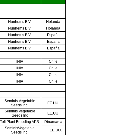
Nunhems B.V.
Holanda
Nunhems B.V.
Holanda
Nunhems B.V.
España
Nunhems B.V.
España
Nunhems B.V.
España
INIA
Chile
INIA
Chile
INIA
Chile
INIA
Chile
Seminis Vegetable
EE.UU.
Seeds Inc.
Seminis Vegetable
EE.UU.
Seeds Inc
Toft Plant Breeding APS.
Dinamarca
SeminisVegetable
EE.UU.
Seeds Inc.