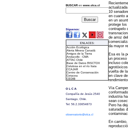
Recientemen
actualizada
10 senadore
en cuanto a
en un asunt
protege los
contrapelo 
transnacion
de arroz de
comercializ
da mayor re
Esa es la p
un proceso 
incluso col
agrotóxicos
vuelta de l
en clave de
rendimiento
Vía Campesi
conformado 
industria h
sean cosech
Pero ha dej
saturadas d
contaminació
En cambio, 
reproducció