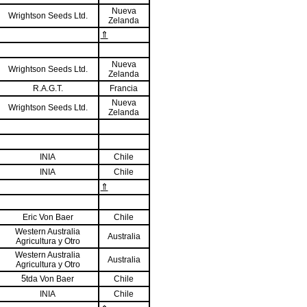
Nueva
Wrightson Seeds Ltd.
Zelanda
⇑
Nueva
Wrightson Seeds Ltd.
Zelanda
R.A.G.T.
Francia
Nueva
Wrightson Seeds Ltd.
Zelanda
INIA
Chile
INIA
Chile
⇑
Eric Von Baer
Chile
Western Australia
Australia
Agricultura y Otro
Western Australia
Australia
Agricultura y Otro
5
tda Von Baer
Chile
INIA
Chile