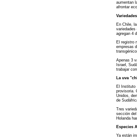
aumentan la
afrontar ec
Variedades
En Chile, l
variedades 
agregan 4 de
El registro
empresas de
transgénico
Apenas 3 va
Israel, Sud
trabajar con
La uva "ch
El Institut
provisoria.
Unidos, den
de Sudáfrica
Tres varied
sección del
Holanda han
Especies A
Ya están ins