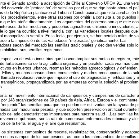
te el Senado aprobó la adscripción de Chile al Convenio UPOV 91, una vers
 del convenio de “protección” de semillas por el que se rige hasta ahora el pa
s de la República plantearon al Tribunal Constitucional que esta aprobación fu
 los procedimientos, entre otras razones por omitir la consulta a los pueblos 
o que les atañe directamente. Los argumentos del gobierno son que este con
 intereses de los medianos y pequeños agricultores chilenos e innovadores, a
de lo que ha ocurrido a nivel mundial con las variedades locales después que
al monopoliza la semilla. En la India, por ejemplo, se han perdido miles de v
bido a la imposición de las variedades “mejoradas” genéticamente. Las
adoras sacan del mercado las semillas tradicionales y deciden vender solo lo
ntabilidad: sus semillas registradas.
erspectiva de estas industrias que buscan ampliar sus metas de registro, mien
de fortalecimiento de la agricultura orgánica y en paralelo, cada vez más c
ectivos en huertos urbanos, retoman los métodos agroecológicos y defienden s
. Ellos y muchos consumidores conscientes y madres preocupadas de la salud
a llamada revolución verde que impuso el uso de plaguicidas y fertilizantes y
 transgénicos, propagandizada por las empresas como la solución al problem
s.
na, un movimiento internacional de campesinos y campesinas de carácter au
por 148 organizaciones de 69 países de Asia, Africa, Europa y el continente 
a ‘mejorado" las semillas para que no puedan ser cultivadas sin la ayuda de 
adas con maquinaria pesada, y que soporten preservación artificial durante la
ado de lado características importantes para nuestra salud …Las semillas han 
e venenos químicos; son la raíz de numerosas enfermedades crónicas y alerg
n de la tierra, el agua y el aire que respiramos.
los sistemas campesinos de rescate, revalorización, conservación y adaptació
n en los campos de los campesinos, así como los intercambios de semillas 