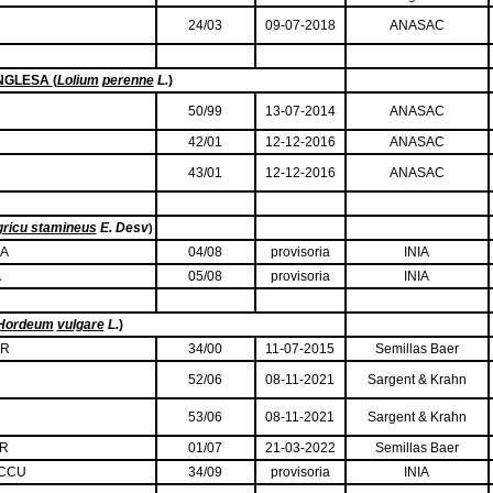
24/03
09-07-2018
ANASAC
NGLESA
(
Lolium
perenne
L.
)
50/99
13-07-2014
ANASAC
42/01
12-12-2016
ANASAC
43/01
12-12-2016
ANASAC
gricu stamineus
E. Desv
)
IA
04/08
provisoria
INIA
A
05/08
provisoria
INIA
Hordeum
vulgare
L.
)
ER
34/00
11-07-2015
Semillas Baer
52/06
08-11-2021
Sargent & Krahn
53/06
08-11-2021
Sargent & Krahn
ER
01/07
21-03-2022
Semillas Baer
/CCU
34/09
provisoria
INIA