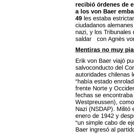
recibió órdenes de 
a los von Baer emba
49
les estaba estricta
ciudadanos alemanes 
nazi, y los Tribunale
saldar con Agnès von
Mentiras no muy pi
Erik von Baer viajó p
salvoconducto del Con
autoridades chilenas 
“había estado enrolad
frente Norte y Occide
fechas se encontraba 
Westpreussen), como 
Nazi (NSDAP). Militó 
enero de 1942 y desp
“un simple cabo de ejé
Baer ingresó al parti