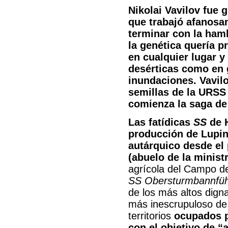
Nikolai Vavilov fue 
que trabajó afanosa
terminar con la ham
la genética quería p
en cualquier lugar y 
desérticas como en 
inundaciones. Vavilo
semillas de la URSS
comienza la saga de
Las fatídicas
SS
de H
producción de Lupin
autárquico desde el 
(abuelo de la minist
agrícola del Campo de
SS Obersturmbannfüh
de los más altos digna
más inescrupuloso de 
territorios
ocupados p
con el objetivo de “