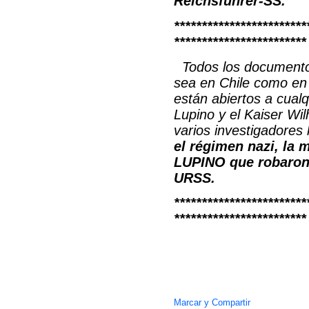
Reichsführer-SS.
************************
************************
Todos los documentos
sea en Chile como en
están abiertos a cualq
Lupino y el Kaiser Wil
varios investigadores 
el régimen nazi, la 
LUPINO que robaron d
URSS.
************************
************************