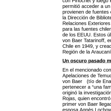
con Pinochet y luego 
permitió acceder a un
provienen de fuentes 
la Dirección de Bibli
Relaciones Exteriores 
para las fuentes chile
de los EEUU. Estos úl
von Baer Tatarinoff, 
Chile en 1949, y crea
Región de la Araucan
Un oscuro pasado m
En el mencionado confl
Apelaciones de Temuc
von Baer (tío de Ena
pertenecer a “una fam
originó la investigaci
Rojas, quien encontró
primer von Baer llega
esposa Agnès Lochow 