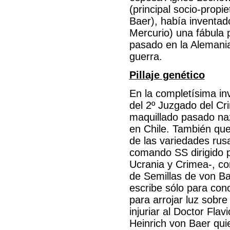
(principal socio-propi
Baer), había inventado
Mercurio) una fábula 
pasado en la Alemania
guerra.
Pillaje genético
En la completísima in
del 2º Juzgado del Cr
maquillado pasado naz
en Chile. También que
de las variedades rus
comando SS dirigido p
Ucrania y Crimea-, co
de Semillas de von Ba
escribe sólo para cono
para arrojar luz sobre 
injuriar al Doctor Fla
Heinrich von Baer qui