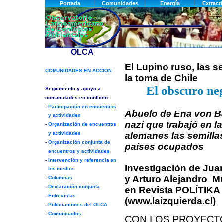
El Lupino ruso, las s
la toma de Chile
El obscuro neg
Abuelo de Ena von B
nazi que trabajó en l
alemanes las semilla
países ocupados
Investigación de Ju
y Arturo Alejandro M
en Revista POLÍTIK
(www.laizquierda.cl)
CON LOS PROYECTO