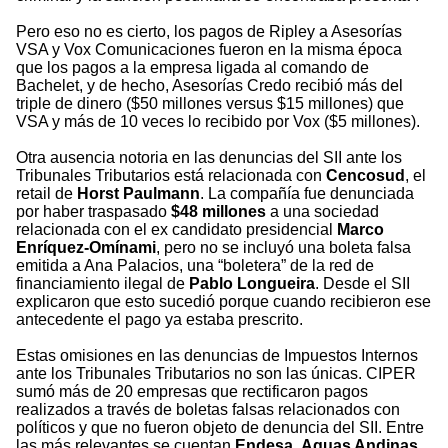
Pero eso no es cierto, los pagos de Ripley a Asesorías
VSA y Vox Comunicaciones fueron en la misma época
que los pagos a la empresa ligada al comando de
Bachelet, y de hecho, Asesorías Credo recibió más del
triple de dinero ($50 millones versus $15 millones) que
VSA y más de 10 veces lo recibido por Vox ($5 millones).
Otra ausencia notoria en las denuncias del SII ante los
Tribunales Tributarios está relacionada con
Cencosud
, el
retail de
Horst Paulmann
. La compañía fue denunciada
por haber traspasado
$48 millones
a una sociedad
relacionada con el ex candidato presidencial
Marco
Enríquez-Omínami
, pero no se incluyó una boleta falsa
emitida a Ana Palacios, una “boletera” de la red de
financiamiento ilegal de
Pablo Longueira
. Desde el SII
explicaron que esto sucedió porque cuando recibieron ese
antecedente el pago ya estaba prescrito.
Estas omisiones en las denuncias de Impuestos Internos
ante los Tribunales Tributarios no son las únicas. CIPER
sumó más de 20 empresas que rectificaron pagos
realizados a través de boletas falsas relacionados con
políticos y que no fueron objeto de denuncia del SII. Entre
las más relevantes se cuentan
Endesa
,
Aguas Andinas
,