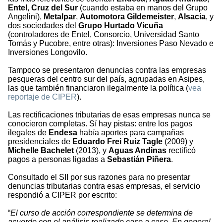
Entel
,
Cruz del Sur
(cuando estaba en manos del Grupo
Angelini),
Metalpar
,
Automotora Gildemeister
,
Alsacia
, y
dos sociedades del
Grupo Hurtado Vicuña
(controladores de Entel, Consorcio, Universidad Santo
Tomás y Pucobre, entre otras): Inversiones Paso Nevado e
Inversiones Longovilo.
Tampoco se presentaron denuncias contra las empresas
pesqueras del centro sur del país, agrupadas en Asipes,
las que también financiaron ilegalmente la política (
vea
reportaje de CIPER
).
Las rectificaciones tributarias de esas empresas nunca se
conocieron completas. Sí hay pistas: entre los pagos
ilegales de
Endesa
había aportes para campañas
presidenciales de
Eduardo Frei Ruiz Tagle
(2009) y
Michelle Bachelet
(2013), y
Aguas Andinas
rectificó
pagos a personas ligadas a
Sebastián Piñera
.
Consultado el SII por sus razones para no presentar
denuncias tributarias contra esas empresas, el servicio
respondió a CIPER por escrito:
“
El curso de acción correspondiente se determina de
acuerdo con el análisis realizado caso a caso. En general,