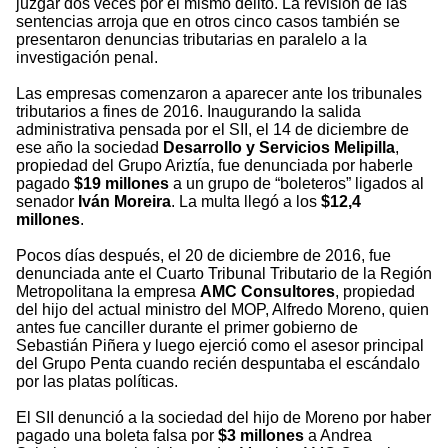
juzgar dos veces por el mismo delito. La revisión de las
sentencias arroja que en otros cinco casos también se
presentaron denuncias tributarias en paralelo a la
investigación penal.
Las empresas comenzaron a aparecer ante los tribunales
tributarios a fines de 2016. Inaugurando la salida
administrativa pensada por el SII, el 14 de diciembre de
ese año la sociedad
Desarrollo y Servicios Melipilla
,
propiedad del Grupo Ariztía, fue denunciada por haberle
pagado
$19 millones
a un grupo de “boleteros” ligados al
senador
Iván Moreira
. La multa llegó a los
$12,4
millones
.
Pocos días después, el 20 de diciembre de 2016, fue
denunciada ante el Cuarto Tribunal Tributario de la Región
Metropolitana la empresa
AMC Consultores
, propiedad
del hijo del actual ministro del MOP, Alfredo Moreno, quien
antes fue canciller durante el primer gobierno de
Sebastián Piñera y luego ejerció como el asesor principal
del Grupo Penta cuando recién despuntaba el escándalo
por las platas políticas.
El SII denunció a la sociedad del hijo de Moreno por haber
pagado una boleta falsa por
$3 millones
a Andrea