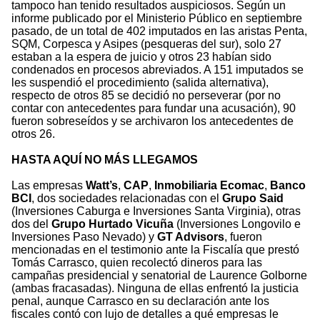
tampoco han tenido resultados auspiciosos. Según un
informe publicado por el Ministerio Público en septiembre
pasado, de un total de 402 imputados en las aristas Penta,
SQM, Corpesca y Asipes (pesqueras del sur), solo 27
estaban a la espera de juicio y otros 23 habían sido
condenados en procesos abreviados. A 151 imputados se
les suspendió el procedimiento (salida alternativa),
respecto de otros 85 se decidió no perseverar (por no
contar con antecedentes para fundar una acusación), 90
fueron sobreseídos y se archivaron los antecedentes de
otros 26.
HASTA AQUÍ NO MÁS LLEGAMOS
Las empresas
Watt’s
,
CAP
,
Inmobiliaria Ecomac
,
Banco
BCI
, dos sociedades relacionadas con el
Grupo Said
(Inversiones Caburga e Inversiones Santa Virginia), otras
dos del
Grupo Hurtado Vicuña
(Inversiones Longovilo e
Inversiones Paso Nevado) y
GT Advisors
, fueron
mencionadas en el testimonio ante la Fiscalía que prestó
Tomás Carrasco, quien recolectó dineros para las
campañas presidencial y senatorial de Laurence Golborne
(ambas fracasadas). Ninguna de ellas enfrentó la justicia
penal, aunque Carrasco en su declaración ante los
fiscales contó con lujo de detalles a qué empresas le