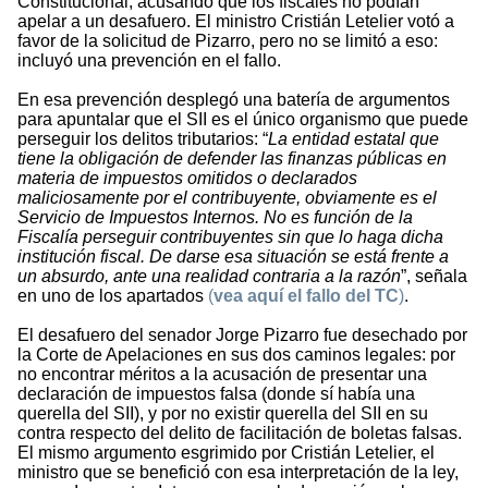
Constitucional, acusando que los fiscales no podían
apelar a un desafuero. El ministro Cristián Letelier votó a
favor de la solicitud de Pizarro, pero no se limitó a eso:
incluyó una prevención en el fallo.
En esa prevención desplegó una batería de argumentos
para apuntalar que el SII es el único organismo que puede
perseguir los delitos tributarios: “
La entidad estatal que
tiene la obligación de defender las finanzas públicas en
materia de impuestos omitidos o declarados
maliciosamente por el contribuyente, obviamente es el
Servicio de Impuestos Internos. No es función de la
Fiscalía perseguir contribuyentes sin que lo haga dicha
institución fiscal. De darse esa situación se está frente a
un absurdo, ante una realidad contraria a la razón
”, señala
en uno de los apartados
(
vea aquí el fallo del TC
)
.
El desafuero del senador Jorge Pizarro fue desechado por
la Corte de Apelaciones en sus dos caminos legales: por
no encontrar méritos a la acusación de presentar una
declaración de impuestos falsa (donde sí había una
querella del SII), y por no existir querella del SII en su
contra respecto del delito de facilitación de boletas falsas.
El mismo argumento esgrimido por Cristián Letelier, el
ministro que se benefició con esa interpretación de la ley,