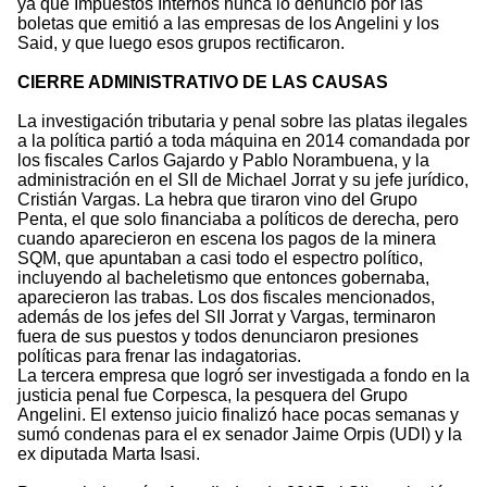
ya que Impuestos Internos nunca lo denunció por las
boletas que emitió a las empresas de los Angelini y los
Said, y que luego esos grupos rectificaron.
CIERRE ADMINISTRATIVO DE LAS CAUSAS
La investigación tributaria y penal sobre las platas ilegales
a la política partió a toda máquina en 2014 comandada por
los fiscales Carlos Gajardo y Pablo Norambuena, y la
administración en el SII de Michael Jorrat y su jefe jurídico,
Cristián Vargas. La hebra que tiraron vino del Grupo
Penta, el que solo financiaba a políticos de derecha, pero
cuando aparecieron en escena los pagos de la minera
SQM, que apuntaban a casi todo el espectro político,
incluyendo al bacheletismo que entonces gobernaba,
aparecieron las trabas. Los dos fiscales mencionados,
además de los jefes del SII Jorrat y Vargas, terminaron
fuera de sus puestos y todos denunciaron presiones
políticas para frenar las indagatorias.
La tercera empresa que logró ser investigada a fondo en la
justicia penal fue Corpesca, la pesquera del Grupo
Angelini. El extenso juicio finalizó hace pocas semanas y
sumó condenas para el ex senador Jaime Orpis (UDI) y la
ex diputada Marta Isasi.