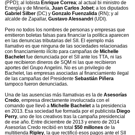
(PPD); al lobista
Enrique Correa
; al actual bi ministro de
Energía y de Minería,
Juan Carlos Jobet
; a los diputados
Gabriel Silber
(DC) y
Gonzalo Fuenzalida
(RN); y al
alcalde de Zapallar,
Gustavo Alessandri
(UDI).
Pero no todos los nombres de personas y empresas que
emitieron boletas falsas para financiar la política aparecen
en las denuncias tributarias del SII. El ejemplo más
llamativo es que ninguna de las sociedades relacionadas
con financiamiento ilícito para campañas de
Michelle
Bachelet
fue denunciada por el SII ante los TTA, ni las
que recibieron dineros de SQM ni las que recibieron
aportes del Grupo Angelini. No es un privilegio de
Bachelet, las empresas asociadas al financiamiento ilegal
de las campañas del Presidente
Sebastián Piñera
tampoco fueron denunciadas.
Una de las ausencias más llamativas es la de
Asesorías
Credo
, empresa directamente involucrada con el
comando que llevó a
Michelle Bachelet
a la presidencia
en 2013. Esa sociedad fue formada por el publicista
Diego
Perry
, uno de los creativos tras la campaña presidencial
de ese año. Entre diciembre de 2013 y enero de 2014
Asesorías Credo recibió en total
$50 millones
de la
multitienda
Ripley
, la que rectificó esos pagos ante el SII