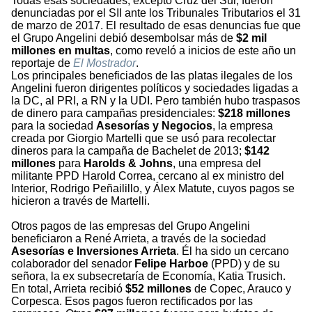
Todas esas sociedades, excepto Cruz del Sur, fueron
denunciadas por el SII ante los Tribunales Tributarios el 31
de marzo de 2017. El resultado de esas denuncias fue que
el Grupo Angelini debió desembolsar más de
$2 mil
millones en multas
, como reveló a inicios de este año un
reportaje de
El Mostrador
.
Los principales beneficiados de las platas ilegales de los
Angelini fueron dirigentes políticos y sociedades ligadas a
la DC, al PRI, a RN y la UDI. Pero también hubo traspasos
de dinero para campañas presidenciales:
$218 millones
para la sociedad
Asesorías y Negocios
, la empresa
creada por Giorgio Martelli que se usó para recolectar
dineros para la campaña de Bachelet de 2013;
$142
millones
para
Harolds & Johns
, una empresa del
militante PPD Harold Correa, cercano al ex ministro del
Interior, Rodrigo Peñailillo, y Álex Matute, cuyos pagos se
hicieron a través de Martelli.
Otros pagos de las empresas del Grupo Angelini
beneficiaron a René Arrieta, a través de la sociedad
Asesorías e Inversiones Arrieta
. Él ha sido un cercano
colaborador del senador
Felipe Harboe
(PPD) y de su
señora, la ex subsecretaría de Economía, Katia Trusich.
En total, Arrieta recibió
$52 millones
de Copec, Arauco y
Corpesca. Esos pagos fueron rectificados por las