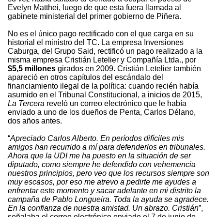
Evelyn Matthei, luego de que esta fuera llamada al
gabinete ministerial del primer gobierno de Piñera.
No es el único pago rectificado con el que carga en su
historial el ministro del TC. La empresa Inversiones
Caburga, del Grupo Said, rectificó un pago realizado a la
misma empresa Cristián Letelier y Compañía Ltda., por
$5,5 millones
girados en 2009. Cristián Letelier también
apareció en otros capítulos del escándalo del
financiamiento ilegal de la política: cuando recién había
asumido en el Tribunal Constitucional, a inicios de 2015,
La Tercera
reveló un correo electrónico que le había
enviado a uno de los dueños de Penta, Carlos Délano,
dos años antes.
“
Apreciado Carlos Alberto. En períodos difíciles mis
amigos han recurrido a mí para defenderlos en tribunales.
Ahora que la UDI me ha puesto en la situación de ser
diputado, como siempre he defendido con vehemencia
nuestros principios, pero veo que los recursos siempre son
muy escasos, por eso me atrevo a pedirte me ayudes a
enfrentar este momento y sacar adelante en mi distrito la
campaña de Pablo Longueira. Toda la ayuda se agradece.
En la confianza de nuestra amistad. Un abrazo. Cristián
”,
señalaba el correo electrónico enviado el 7 de junio de