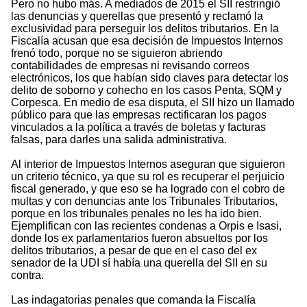
Pero no hubo más. A mediados de 2015 el SII restringió
las denuncias y querellas que presentó y reclamó la
exclusividad para perseguir los delitos tributarios. En la
Fiscalía acusan que esa decisión de Impuestos Internos
frenó todo, porque no se siguieron abriendo
contabilidades de empresas ni revisando correos
electrónicos, los que habían sido claves para detectar los
delito de soborno y cohecho en los casos Penta, SQM y
Corpesca. En medio de esa disputa, el SII hizo un llamado
público para que las empresas rectificaran los pagos
vinculados a la política a través de boletas y facturas
falsas, para darles una salida administrativa.
Al interior de Impuestos Internos aseguran que siguieron
un criterio técnico, ya que su rol es recuperar el perjuicio
fiscal generado, y que eso se ha logrado con el cobro de
multas y con denuncias ante los Tribunales Tributarios,
porque en los tribunales penales no les ha ido bien.
Ejemplifican con las recientes condenas a Orpis e Isasi,
donde los ex parlamentarios fueron absueltos por los
delitos tributarios, a pesar de que en el caso del ex
senador de la UDI sí había una querella del SII en su
contra.
Las indagatorias penales que comanda la Fiscalía