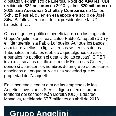
diputado y ex ministro de Energía,
Rodrigo Álvarez
(UDI),
recibiendo
$22 millones
en 2010; y otros
$20 millones
en
2009 para
Asesorías Schultz y Compañía
, de Carlos
Schultz Fleuriel, quien en esa época era socio de José
Silva Bafalluy, hermano del ex presidente de la UDI,
Ernesto Silva.
Otros dirigentes políticos beneficiados con los pagos del
Grupo Angelini son el ex alcalde Pablo Zalaquett (UDI) y
el líder gremialista Pablo Longueira. Aunque los pagos
asociados a ellos no figuran en las sentencias de los
Tribunales Tributarios (debido a que algunos de esos
tribunales no publican el detalle de las causas), CIPER
tuvo acceso a las rectificaciones de Empresas Copec,
donde sí aparecen los nombres de un grupo de boleteros
asociados a Longueira, y de una sociedad que es
propiedad de Zalaquett.
En la sentencia contra otra de las empresas de los
Angelini, Inversiones Siemel, figura el ex encargado
territorial del senador Iván Moreira (UDI), Eduardo
Montalva, recibiendo $7,7 millones en abril de 2013.