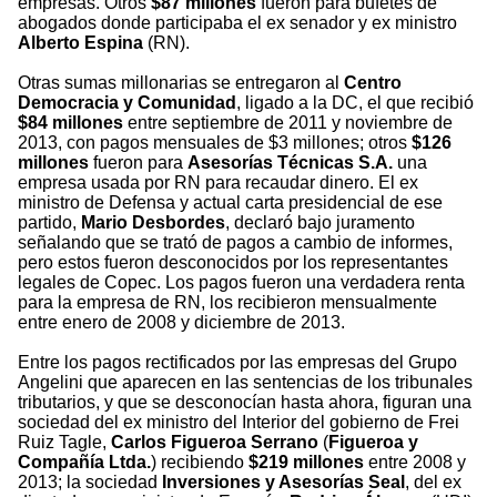
empresas. Otros
$87 millones
fueron para bufetes de
abogados donde participaba el ex senador y ex ministro
Alberto Espina
(RN).
Otras sumas millonarias se entregaron al
Centro
Democracia y Comunidad
, ligado a la DC, el que recibió
$84 millones
entre septiembre de 2011 y noviembre de
2013, con pagos mensuales de $3 millones; otros
$126
millones
fueron para
Asesorías Técnicas S.A.
una
empresa usada por RN para recaudar dinero. El ex
ministro de Defensa y actual carta presidencial de ese
partido,
Mario Desbordes
, declaró bajo juramento
señalando que se trató de pagos a cambio de informes,
pero estos fueron desconocidos por los representantes
legales de Copec. Los pagos fueron una verdadera renta
para la empresa de RN, los recibieron mensualmente
entre enero de 2008 y diciembre de 2013.
Entre los pagos rectificados por las empresas del Grupo
Angelini que aparecen en las sentencias de los tribunales
tributarios, y que se desconocían hasta ahora, figuran una
sociedad del ex ministro del Interior del gobierno de Frei
Ruiz Tagle,
Carlos Figueroa Serrano
(
Figueroa y
Compañía Ltda.
) recibiendo
$219 millones
entre 2008 y
2013; la sociedad
Inversiones y Asesorías Seal
, del ex