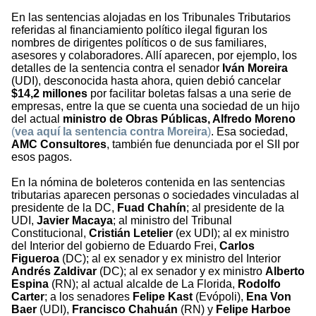
En las sentencias alojadas en los Tribunales Tributarios
referidas al financiamiento político ilegal figuran los
nombres de dirigentes políticos o de sus familiares,
asesores y colaboradores. Allí aparecen, por ejemplo, los
detalles de la sentencia contra el senador
Iván Moreira
(UDI), desconocida hasta ahora, quien debió cancelar
$14,2 millones
por facilitar boletas falsas a una serie de
empresas, entre la que se cuenta una sociedad de un hijo
del actual
ministro de Obras Públicas, Alfredo Moreno
(
vea aquí la sentencia contra Moreira
)
. Esa sociedad,
AMC Consultores
, también fue denunciada por el SII por
esos pagos.
En la nómina de boleteros contenida en las sentencias
tributarias aparecen personas o sociedades vinculadas al
presidente de la DC,
Fuad Chahín
; al presidente de la
UDI,
Javier Macaya
; al ministro del Tribunal
Constitucional,
Cristián Letelier
(ex UDI); al ex ministro
del Interior del gobierno de Eduardo Frei,
Carlos
Figueroa
(DC); al ex senador y ex ministro del Interior
Andrés Zaldivar
(DC); al ex senador y ex ministro
Alberto
Espina
(RN); al actual alcalde de La Florida,
Rodolfo
Carter
; a los senadores
Felipe Kast
(Evópoli),
Ena Von
Baer
(UDI),
Francisco Chahuán
(RN) y
Felipe Harboe