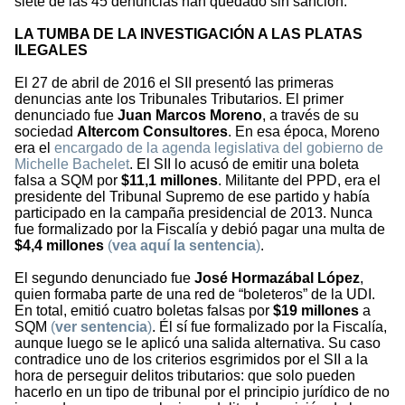
siete de las 45 denuncias han quedado sin sanción.
LA TUMBA DE LA INVESTIGACIÓN A LAS PLATAS
ILEGALES
El 27 de abril de 2016 el SII presentó las primeras
denuncias ante los Tribunales Tributarios. El primer
denunciado fue
Juan Marcos Moreno
, a través de su
sociedad
Altercom Consultores
. En esa época, Moreno
era el
encargado de la agenda legislativa del gobierno de
Michelle Bachelet
. El SII lo acusó de emitir una boleta
falsa a SQM por
$11,1 millones
. Militante del PPD, era el
presidente del Tribunal Supremo de ese partido y había
participado en la campaña presidencial de 2013. Nunca
fue formalizado por la Fiscalía y debió pagar una multa de
$4,4 millones
(
vea aquí la sentencia
)
.
El segundo denunciado fue
José Hormazábal López
,
quien formaba parte de una red de “boleteros” de la UDI.
En total, emitió cuatro boletas falsas por
$19 millones
a
SQM
(
ver sentencia
)
. Él sí fue formalizado por la Fiscalía,
aunque luego se le aplicó una salida alternativa. Su caso
contradice uno de los criterios esgrimidos por el SII a la
hora de perseguir delitos tributarios: que solo pueden
hacerlo en un tipo de tribunal por el principio jurídico de no