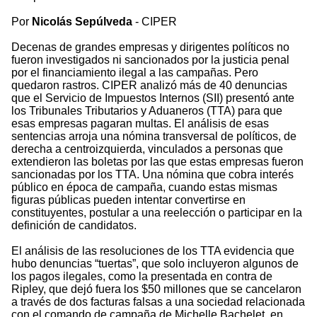
Por
Nicolás Sepúlveda
- CIPER
Decenas de grandes empresas y dirigentes políticos no
fueron investigados ni sancionados por la justicia penal
por el financiamiento ilegal a las campañas. Pero
quedaron rastros. CIPER analizó más de 40 denuncias
que el Servicio de Impuestos Internos (SII) presentó ante
los Tribunales Tributarios y Aduaneros (TTA) para que
esas empresas pagaran multas. El análisis de esas
sentencias arroja una nómina transversal de políticos, de
derecha a centroizquierda, vinculados a personas que
extendieron las boletas por las que estas empresas fueron
sancionadas por los TTA. Una nómina que cobra interés
público en época de campaña, cuando estas mismas
figuras públicas pueden intentar convertirse en
constituyentes, postular a una reelección o participar en la
definición de candidatos.
El análisis de las resoluciones de los TTA evidencia que
hubo denuncias “tuertas”, que solo incluyeron algunos de
los pagos ilegales, como la presentada en contra de
Ripley, que dejó fuera los $50 millones que se cancelaron
a través de dos facturas falsas a una sociedad relacionada
con el comando de campaña de Michelle Bachelet, en