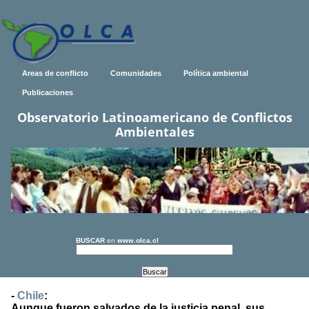
Areas de conflicto
Comunidades
Política ambiental
Publicaciones
Observatorio Latinoamericano de Conflictos
Ambientales
BUSCAR
en
www.olca.cl
-
Chile
:
Aunque fueron salvados de la justicia penal, sus