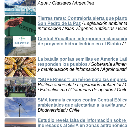
Agua / Glaciares / Argentina
Tierras raras: Contraloría alerta que plant
San Pedro de la Paz
/ Legislación ambienta
información / Islas Vírgenes Británicas / Isl
Central Rucalhue: interponen reclamación
de proyecto hidroeléctrico en el Biobío
/ L
La batalla por las semillas en America La
responden los pueblos
/ Soberanía aliment
y manipulación de información / Agroindustria
“SUPERmiso”: un héroe para las empresa
Política ambiental / Legislación ambiental /
/ Extractivismo / Columnas de opinión / Chil
SMA formula cargos contra Central Eólic
ambientales que afectarían a la avifauna
/
Biodiversidad / Chile
Estudio revela falta de información sobr
ingresados al SEIA en zonas astronómic