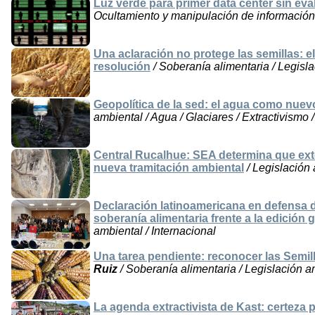
Luz verde para primer data center sin ev
Ocultamiento y manipulación de información 
Una aclaración no protege las semillas: e
resolución
/ Soberanía alimentaria / Legisla
Geopolítica de la sed: el agua como nuev
ambiental / Agua / Glaciares / Extractivismo /
Central Rucalhue: SEA determina que ext
nueva tramitación ambiental
/ Legislación 
Declaración latinoamericana en defensa de
soberanía alimentaria frente a la edición 
ambiental / Internacional
Una tarea pendiente: reconocer las Semil
Ruiz
/ Soberanía alimentaria / Legislación a
La agenda extractivista de Kast: certeza p