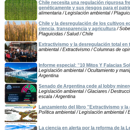
Chile necesita una regulación rigurosa fr
genéticamente y sus riesgos para el patri
alimentaria / Legislación ambiental / Plaguic
Chile y la desregulación de los cultivos 
ciencia, transparencia y agricultura
/ Sobe
Plaguicidas / Salud / Chile
Extractivismo y la desregulación total en 
ambiental / Extractivismo / Columnas de opi
Informe especial: “10 Mitos Y Falacias S
Legislación ambiental / Ocultamiento y manip
Argentina
Senado de Argentina cede al lobby minero
Legislación ambiental / Glaciares / Destrucc
escala / Argentina
Lanzamiento del libro “Extractivismo y la 
Política ambiental / Legislación ambiental / E
La ciencia en alerta por la reforma de la 