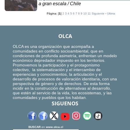
a gran escala / Chile
Página: [
1
]
2
3
4
5
6
7
8
9
10
11
Siguiente
-
Ultima
OLCA
OLCA es una organización que acompaña a
comunidades en conflicto socioambiental, que en
condiciones de profunda asimetría, enfrentan un modelo
económico depredador impuesto en los territorios.
Promovemos la participación y el protagonismo
colectivo, la sistematización y el intercambio de
experiencias y conocimientos, la articulación y el
desarrollo de procesos de valoración identitaria, con una
perspectiva de género y de derechos. De esta forma
incidir en la construcción de alternativas al desarrollo,
que estén al servicio de la vida, los ecosistemas, y las
comunidades y pueblos que los habitan.
SIGUENOS
BUSCAR
en
www.olca.cl