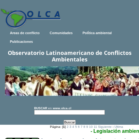
Areas de conflicto
Comunidades
Política ambiental
Publicaciones
Observatorio Latinoamericano de Conflictos
Ambientales
BUSCAR
en
www.olca.cl
Página: [
1
]
2
3
4
5
6
7
8
9
10
11
Siguiente
-
Ultima
- Legislación ambien