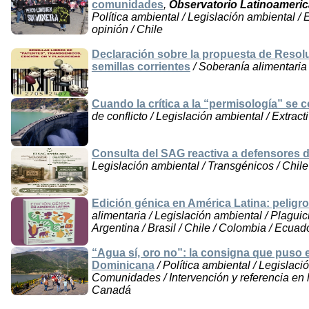
comunidades
,
Observatorio Latinoameri
Política ambiental / Legislación ambiental 
opinión / Chile
Declaración sobre la propuesta de Resol
semillas corrientes
/ Soberanía alimentaria 
Cuando la crítica a la “permisología” se
de conflicto / Legislación ambiental / Extrac
Consulta del SAG reactiva a defensores de
Legislación ambiental / Transgénicos / Chile
Edición génica en América Latina: peligr
alimentaria / Legislación ambiental / Plaguic
Argentina / Brasil / Chile / Colombia / Ecuad
“Agua sí, oro no”: la consigna que puso 
Dominicana
/ Política ambiental / Legislaci
Comunidades / Intervención y referencia en
Canadá