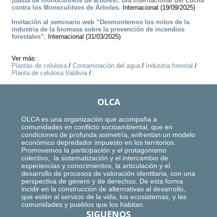
¡Basta de monocultivos de árboles!: Día Internacional del Lucha
contra los Monoculitvos de Árboles.
Internacional (19/09/2025)
Invitación al seminario web “Desmontemos los mitos de la
industria de la biomasa sobre la prevención de incendios
forestales”.
Internacional (31/03/2025)
Ver más:
Plantas de celulosa
/
Contaminación del agua
/
Industria forestal
/
Planta de celulosa Valdivia
/
OLCA
OLCA es una organización que acompaña a
comunidades en conflicto socioambiental, que en
condiciones de profunda asimetría, enfrentan un modelo
económico depredador impuesto en los territorios.
Promovemos la participación y el protagonismo
colectivo, la sistematización y el intercambio de
experiencias y conocimientos, la articulación y el
desarrollo de procesos de valoración identitaria, con una
perspectiva de género y de derechos. De esta forma
incidir en la construcción de alternativas al desarrollo,
que estén al servicio de la vida, los ecosistemas, y las
comunidades y pueblos que los habitan.
SIGUENOS