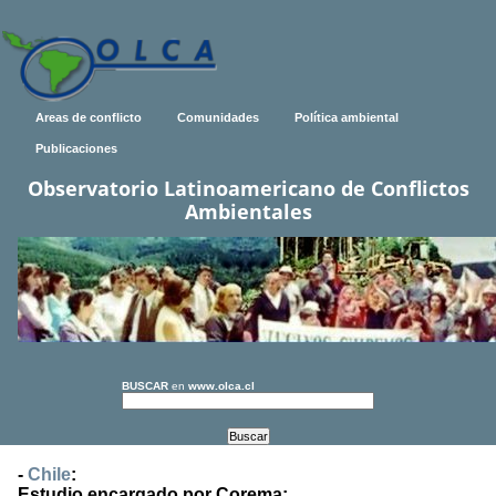
Areas de conflicto
Comunidades
Política ambiental
Publicaciones
Observatorio Latinoamericano de Conflictos
Ambientales
BUSCAR
en
www.olca.cl
-
Chile
:
Estudio encargado por Corema: