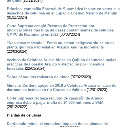
de Chile
(26/11/2024)
Principal compañía Forestal de Suramérica insiste en verter sus
desechos de celulosa en el Espacio Costero Marino de Mehuin
(01/11/2024)
Corte Suprema acogió Recurso de Protección por
intoxicaciones tras fuga de gases contaminantes de celulosa
CMPC de Nacimiento en 2022
(30/08/2024)
“Nos están matando”: Fotos muestran peligrosa situación de
planta química y forestal en Arauco Andina Ingredients
(22/03/2024)
Vecinos de Celulosa Nueva Aldea en Quillón denuncian malas
prácticas de Forestal Arauco y afectación por incendios
forestales
(22/03/2024)
Sobre cómo nos rodearon de pinos
(07/02/2023)
Ministro Cordero apoyó en 2018 a Celulosa Arauco en caso de
derrame de tóxicos en río Cruces de Valdivia
(12/01/2023)
Corte Suprema rechaza recurso de casación de Arauco:
empresa deberá pagar multa de $4.000 millones a SMA
(28/12/2022)
Plantas de celulosa
Derribando mitos: el verdadero impacto de las plantas de