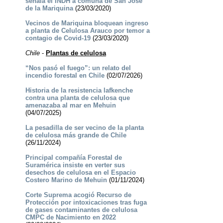
señala el INDH a comuna de San José
de la Mariquina
(23/03/2020)
Vecinos de Mariquina bloquean ingreso
a planta de Celulosa Arauco por temor a
contagio de Covid-19
(23/03/2020)
Chile
-
Plantas de celulosa
“Nos pasó el fuego”: un relato del
incendio forestal en Chile
(02/07/2026)
Historia de la resistencia lafkenche
contra una planta de celulosa que
amenazaba al mar en Mehuin
(04/07/2025)
La pesadilla de ser vecino de la planta
de celulosa más grande de Chile
(26/11/2024)
Principal compañía Forestal de
Suramérica insiste en verter sus
desechos de celulosa en el Espacio
Costero Marino de Mehuin
(01/11/2024)
Corte Suprema acogió Recurso de
Protección por intoxicaciones tras fuga
de gases contaminantes de celulosa
CMPC de Nacimiento en 2022