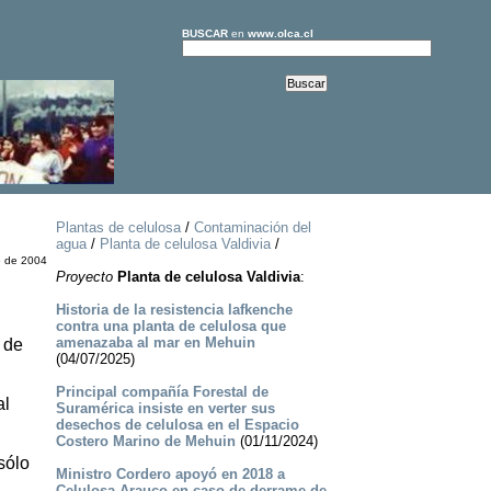
BUSCAR
en
www.olca.cl
Plantas de celulosa
/
Contaminación del
agua
/
Planta de celulosa Valdivia
/
e de 2004
Proyecto
Planta de celulosa Valdivia
:
Historia de la resistencia lafkenche
contra una planta de celulosa que
amenazaba al mar en Mehuin
 de
(04/07/2025)
Principal compañía Forestal de
al
Suramérica insiste en verter sus
desechos de celulosa en el Espacio
Costero Marino de Mehuin
(01/11/2024)
sólo
Ministro Cordero apoyó en 2018 a
Celulosa Arauco en caso de derrame de