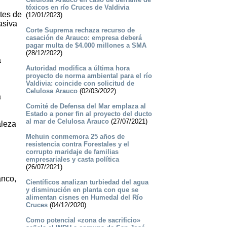
tóxicos en río Cruces de Valdivia
ntes de
(12/01/2023)
asiva
Corte Suprema rechaza recurso de
casación de Arauco: empresa deberá
pagar multa de $4.000 millones a SMA
(28/12/2022)
a
Autoridad modifica a última hora
proyecto de norma ambiental para el río
Valdivia: coincide con solicitud de
Celulosa Arauco
(02/03/2022)
a
Comité de Defensa del Mar emplaza al
Estado a poner fin al proyecto del ducto
al mar de Celulosa Arauco
(27/07/2021)
aleza
Mehuin conmemora 25 años de
resistencia contra Forestales y el
corrupto maridaje de familias
empresariales y casta política
(26/07/2021)
anco,
Científicos analizan turbiedad del agua
y disminución en planta con que se
alimentan cisnes en Humedal del Río
Cruces
(04/12/2020)
Como potencial «zona de sacrificio»