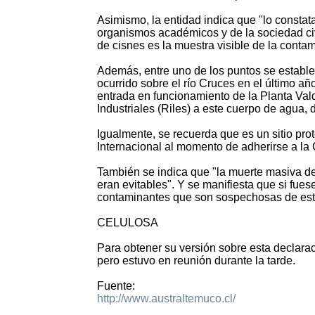
Asimismo, la entidad indica que "lo constat
organismos académicos y de la sociedad civ
de cisnes es la muestra visible de la contam
Además, entre uno de los puntos se estable
ocurrido sobre el río Cruces en el último añ
entrada en funcionamiento de la Planta Va
Industriales (Riles) a este cuerpo de agua, 
Igualmente, se recuerda que es un sitio pr
Internacional al momento de adherirse a l
También se indica que "la muerte masiva de
eran evitables". Y se manifiesta que si fues
contaminantes que son sospechosas de esta
CELULOSA
Para obtener su versión sobre esta declaraci
pero estuvo en reunión durante la tarde.
Fuente:
http://www.australtemuco.cl/