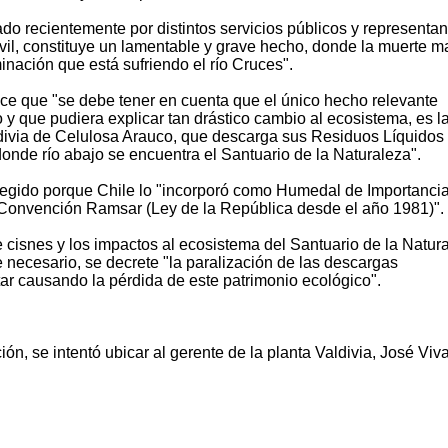
ado recientemente por distintos servicios públicos y representa
il, constituye un lamentable y grave hecho, donde la muerte m
inación que está sufriendo el río Cruces".
ce que "se debe tener en cuenta que el único hecho relevante
o y que pudiera explicar tan drástico cambio al ecosistema, es l
ldivia de Celulosa Arauco, que descarga sus Residuos Líquidos
donde río abajo se encuentra el Santuario de la Naturaleza".
otegido porque Chile lo "incorporó como Humedal de Importanci
a Convención Ramsar (Ley de la República desde el año 1981)".
 cisnes y los impactos al ecosistema del Santuario de la Natur
e necesario, se decrete "la paralización de las descargas
r causando la pérdida de este patrimonio ecológico".
ón, se intentó ubicar al gerente de la planta Valdivia, José Viv