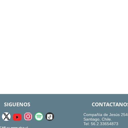
SIGUENOS
CONTACTANO
Compañía de Jesús 254
Santiago, Chile.
Tel: 56.2.33654873
CAR
en
www.olca.cl