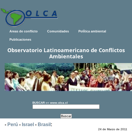
Areas de conflicto
Comunidades
Política ambiental
Publicaciones
Observatorio Latinoamericano de Conflictos
Ambientales
BUSCAR
en
www.olca.cl
-
Perú
-
Israel
-
Brasil
:
24 de Marzo de 2011