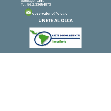
Santiago, Chile.
Tel: 56.2.33654873
observatorio@olca.cl
UNETE AL OLCA