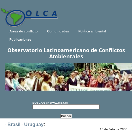
Areas de conflicto
Comunidades
Política ambiental
Publicaciones
Observatorio Latinoamericano de Conflictos
Ambientales
BUSCAR
en
www.olca.cl
-
Brasil
-
Uruguay
:
18 de Julio de 2008