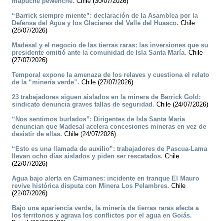
mapuche pewenche.
Chile (30/07/2026)
“Barrick siempre miente”: declaración de la Asamblea por la
Defensa del Agua y los Glaciares del Valle del Huasco.
Chile
(28/07/2026)
Madesal y el negocio de las tierras raras: las inversiones que su
presidente omitió ante la comunidad de Isla Santa María.
Chile
(27/07/2026)
Temporal expone la amenaza de los relaves y cuestiona el relato
de la “minería verde”.
Chile (27/07/2026)
23 trabajadores siguen aislados en la minera de Barrick Gold:
sindicato denuncia graves fallas de seguridad.
Chile (24/07/2026)
“Nos sentimos burlados”: Dirigentes de Isla Santa María
denuncian que Madesal acelera concesiones mineras en vez de
desistir de ellas.
Chile (24/07/2026)
“Esto es una llamada de auxilio”: trabajadores de Pascua-Lama
llevan ocho días aislados y piden ser rescatados.
Chile
(22/07/2026)
Agua bajo alerta en Caimanes: incidente en tranque El Mauro
revive histórica disputa con Minera Los Pelambres.
Chile
(22/07/2026)
Bajo una apariencia verde, la minería de tierras raras afecta a
los territorios y agrava los conflictos por el agua en Goiás.