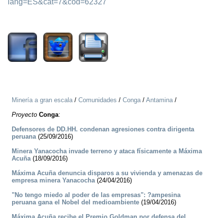
lang=ES&cat=7&cod=62327
2281
Minería a gran escala
/
Comunidades
/
Conga
/
Antamina
/
Proyecto
Conga
:
Defensores de DD.HH. condenan agresiones contra dirigenta
peruana
(25/09/2016)
Minera Yanacocha invade terreno y ataca físicamente a Máxima
Acuña
(18/09/2016)
Máxima Acuña denuncia disparos a su vivienda y amenazas de
empresa minera Yanacocha
(24/04/2016)
"No tengo miedo al poder de las empresas": ?ampesina
peruana gana el Nobel del medioambiente
(19/04/2016)
Máxima Acuña recibe el Premio Goldman por defensa del