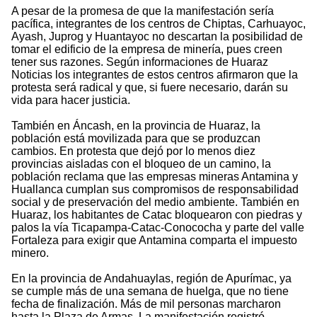
A pesar de la promesa de que la manifestación sería
pacífica, integrantes de los centros de Chiptas, Carhuayoc,
Ayash, Juprog y Huantayoc no descartan la posibilidad de
tomar el edificio de la empresa de minería, pues creen
tener sus razones. Según informaciones de Huaraz
Noticias los integrantes de estos centros afirmaron que la
protesta será radical y que, si fuere necesario, darán su
vida para hacer justicia.
También en Áncash, en la provincia de Huaraz, la
población está movilizada para que se produzcan
cambios. En protesta que dejó por lo menos diez
provincias aisladas con el bloqueo de un camino, la
población reclama que las empresas mineras Antamina y
Huallanca cumplan sus compromisos de responsabilidad
social y de preservación del medio ambiente. También en
Huaraz, los habitantes de Catac bloquearon con piedras y
palos la vía Ticapampa-Catac-Conococha y parte del valle
Fortaleza para exigir que Antamina comparta el impuesto
minero.
En la provincia de Andahuaylas, región de Apurímac, ya
se cumple más de una semana de huelga, que no tiene
fecha de finalización. Más de mil personas marcharon
hasta la Plaza de Armas. La manifestación registró