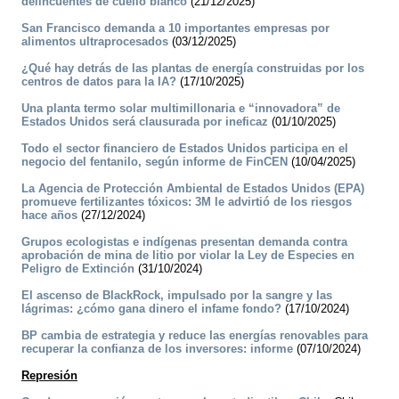
delincuentes de cuello blanco
(21/12/2025)
San Francisco demanda a 10 importantes empresas por
alimentos ultraprocesados
(03/12/2025)
¿Qué hay detrás de las plantas de energía construidas por los
centros de datos para la IA?
(17/10/2025)
Una planta termo solar multimillonaria e “innovadora” de
Estados Unidos será clausurada por ineficaz
(01/10/2025)
Todo el sector financiero de Estados Unidos participa en el
negocio del fentanilo, según informe de FinCEN
(10/04/2025)
La Agencia de Protección Ambiental de Estados Unidos (EPA)
promueve fertilizantes tóxicos: 3M le advirtió de los riesgos
hace años
(27/12/2024)
Grupos ecologistas e indígenas presentan demanda contra
aprobación de mina de litio por violar la Ley de Especies en
Peligro de Extinción
(31/10/2024)
El ascenso de BlackRock, impulsado por la sangre y las
lágrimas: ¿cómo gana dinero el infame fondo?
(17/10/2024)
BP cambia de estrategia y reduce las energías renovables para
recuperar la confianza de los inversores: informe
(07/10/2024)
Represión