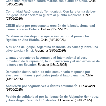
Condenan represión contra marcha estudiantil en Chile.
Chile
(04/06/2026)
Comunidad Autónoma de Temucuicui: Con la reforma de Ley
Indígena, Kast declara la guerra al pueblo mapuche.
Chile
(03/06/2026)
CEDIB alerta por preocupante erosión de la institucionalidad
democrática en Bolivia.
Bolivia (15/05/2026)
Carabineros desalojan recuperación territorial pewenche
Rgaliko en Alto Biobío.
Chile (24/04/2026)
A 50 años del golpe, Argentina desborda las calles y lanza una
advertencia a Milei.
Argentina (25/03/2026)
Llamado urgente de la comunidad internacional al cese
inmediato de la represión, la militarización y el uso excesivo de
la fuerza en Ecuador.
Ecuador (16/10/2025)
Denuncian destrucción de ruka comunitaria mapuche por
efectivos militares y policiales junto al lago Lanalhue.
Chile
(13/10/2025)
Absuelven por segunda vez a líderes antiminería.
El Salvador
(26/09/2025)
Pedido de solidaridad por la liberación de Alejandro Henríquez
y José Ángel Pérez de El Salvador.
El Salvador (06/08/2025)