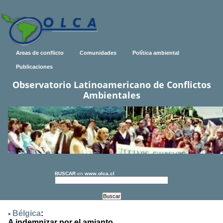
Areas de conflicto
Comunidades
Política ambiental
Publicaciones
Observatorio Latinoamericano de Conflictos
Ambientales
BUSCAR
en
www.olca.cl
-
Bélgica
:
A indemnizar por el amianto