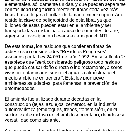
elementales, sólidamente unidas, y que pueden separarse
con facilidad longitudinalmente en fibras cada vez más
finas, hasta llegar a fibrillas de tamaño microscópico. Aquí
reside la clave de peligrosidad de esta fibra, ya que
billones de éstas pueden estar en el ambiente y ser
transportadas a distancia a causa de corrientes de aire,
agrega la investigación llevada a cabo por el INTI.
De esta forma, los residuos que contienen fibras de
asbesto son considerados “Residuos Peligrosos”,
avalados por la Ley 24.051 del año 1992. En su artículo 2º
establece que “será considerado peligroso todo residuo
que pueda causar daño directa o indirectamente, a seres
vivos o contaminar el suelo, el agua, la atmósfera y el
medio ambiente en general”. Esta ley promueve
ambientes saludables, para fomentar la prevención de
enfermedades.
El amianto fue utilizado durante décadas en la
construcción (tejas, azulejos, cemento), en la industria
automovilística (embragues, frenos, transmisión), en el
sector textil e incluso en el ámbito alimentario, debido a su
versatilidad como aislante.
A nivel mundial, Estados Unidos ya había prohibido el uso