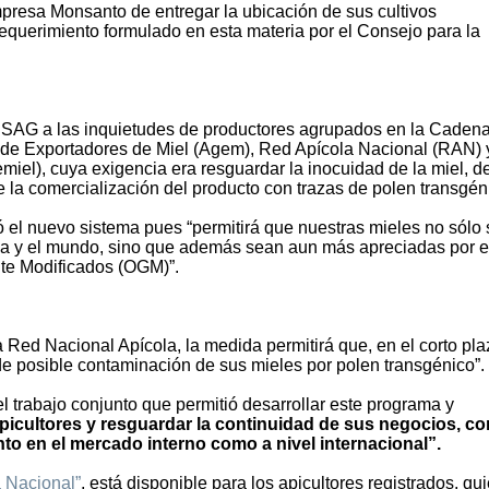
presa Monsanto de entregar la ubicación de sus cultivos
requerimiento formulado en esta materia por el Consejo para la
l SAG a las inquietudes de productores agrupados en la Caden
l de Exportadores de Miel (Agem), Red Apícola Nacional (RAN) 
iel), cuya exigencia era resguardar la inocuidad de la miel, d
 la comercialización del producto con trazas de polen transgén
ó el nuevo sistema pues “permitirá que nuestras mieles no sólo
a y el mundo, sino que además sean aun más apreciadas por e
te Modificados (OGM)”.
a Red Nacional Apícola, la medida permitirá que, en el corto pla
de posible contaminación de sus mieles por polen transgénico”.
 el trabajo conjunto que permitió desarrollar este programa y
apicultores y resguardar la continuidad de sus negocios, co
to en el mercado interno como a nivel internacional”.
 Nacional”
, está disponible para los apicultores registrados, qu