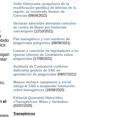
Sofía Valenzuela, propulsora de la
modificación genética de árboles en la
región, es nombrada Seremi de
Ciencias
(09/04/2022)
Declaran admisible demanda colectiva
en contra de Bayer por herbicida
a
cancerígeno
(12/10/2021)
y
Pan transgénico y con residuos de
ebido
plaguicidas peligrosos
(09/09/2021)
ico.
Llaman a comisión de legisladores a no
 sigan
ignorar informe de Contraloría sobre
plaguicidas
(17/08/2021)
star
Auditoría de Contraloría confirma
deficiente gestión de SAG en
aprobación de plaguicidas
(09/07/2021)
Masivo rechazo campesino y social
zo,
obliga al SAG a suspender resolución
sobre transgénicos
(18/08/2020)
Editorial Quimantú libera libro
n el
«Transgénicos: Mitos y Verdades»
(03/07/2020)
Transgénicos
ienes