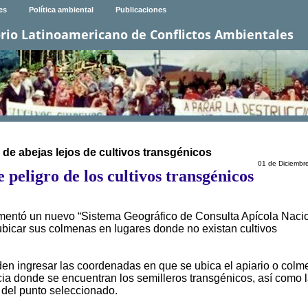
es
Política ambiental
Publicaciones
rio Latinoamericano de Conflictos Ambientales
de abejas lejos de cultivos transgénicos
01 de Diciembr
peligro de los cultivos transgénicos
mentó un nuevo “Sistema Geográfico de Consulta Apícola Nacio
 ubicar sus colmenas en lugares donde no existan cultivos
den ingresar las coordenadas en que se ubica el apiario o colm
ncia donde se encuentran los semilleros transgénicos, así como 
 del punto seleccionado.