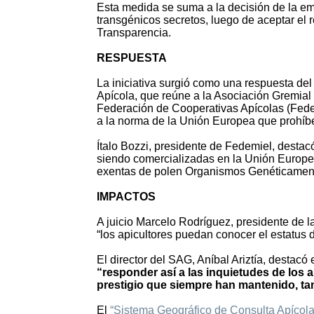
Esta medida se suma a la decisión de la em
transgénicos secretos, luego de aceptar el 
Transparencia.
RESPUESTA
La iniciativa surgió como una respuesta de
Apícola, que reúne a la Asociación Gremia
Federación de Cooperativas Apícolas (Fedem
a la norma de la Unión Europea que prohíbe
Ítalo Bozzi, presidente de Fedemiel, destac
siendo comercializadas en la Unión Europe
exentas de polen Organismos Genéticamen
IMPACTOS
A juicio Marcelo Rodríguez, presidente de l
“los apicultores puedan conocer el estatus 
El director del SAG, Aníbal Ariztía, destacó
“responder así a las inquietudes de los 
prestigio que siempre han mantenido, tan
El
“Sistema Geográfico de Consulta Apícola