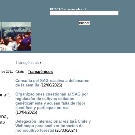
BUSCAR
en
www.olca.cl
Transgénicos
/
Chile
-
Transgénicos
e de 2011
Consulta del SAG reactiva a defensores
de la semilla
(12/06/2026)
Organizaciones cuestionan al SAG por
nal”,
regulación de cultivos editados
genéticamente y acusan falta de rigor
científico y participación real
(13/04/2026)
ena,
Delegación internacional visitará Chile y
las
Wallmapu para analizar impactos de
monocultivo forestal
(26/03/2024)