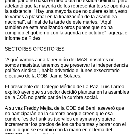
participar o no hasta el medio día no estaba definida, pero
adelantó que la mayoría de los representantes se oponía a
la asistencia. "Hay una mayoría que no quiere asistir, esto
lo vamos a plasmar en la finalización de la asamblea
nacional", al final de la tarde de este martes. "Aquí
también se esta analizando otros puntos que no ha
cumplido el gobierno con la agenda de octubre", agrega el
informe de Fides.
SECTORES OPOSITORES
“A qué vamos a ir a la reunión del MAS, nosotros no
somos masistas, tenemos que preservar la independencia
político sindical”, había advertido el lunes exsecretario
ejecutivo de la COB, Jaime Solares.
El presidente del Colegio Médico de La Paz, Luis Larrea,
explicó ayer que su sector decidió plantear en la asamblea
de la COB no participar de la cumbre social.
A su vez Freddy Mejía, de la COD del Beni, aseveró que
no participarán en la cumbre porque creen que esa
cumbre “es de llunk’us (serviles en aymara) y quiere
incrementar los precios de los carburantes y borrar con el
codo lo que se escribió con la mano en el tema del