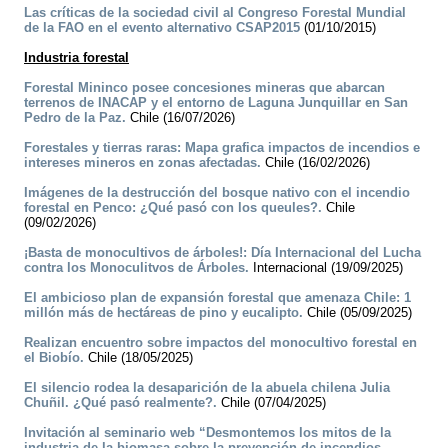
Las críticas de la sociedad civil al Congreso Forestal Mundial
de la FAO en el evento alternativo CSAP2015
(01/10/2015)
Industria forestal
Forestal Mininco posee concesiones mineras que abarcan
terrenos de INACAP y el entorno de Laguna Junquillar en San
Pedro de la Paz.
Chile (16/07/2026)
Forestales y tierras raras: Mapa grafica impactos de incendios e
intereses mineros en zonas afectadas.
Chile (16/02/2026)
Imágenes de la destrucción del bosque nativo con el incendio
forestal en Penco: ¿Qué pasó con los queules?.
Chile
(09/02/2026)
¡Basta de monocultivos de árboles!: Día Internacional del Lucha
contra los Monoculitvos de Árboles.
Internacional (19/09/2025)
El ambicioso plan de expansión forestal que amenaza Chile: 1
millón más de hectáreas de pino y eucalipto.
Chile (05/09/2025)
Realizan encuentro sobre impactos del monocultivo forestal en
el Biobío.
Chile (18/05/2025)
El silencio rodea la desaparición de la abuela chilena Julia
Chuñil. ¿Qué pasó realmente?.
Chile (07/04/2025)
Invitación al seminario web “Desmontemos los mitos de la
industria de la biomasa sobre la prevención de incendios