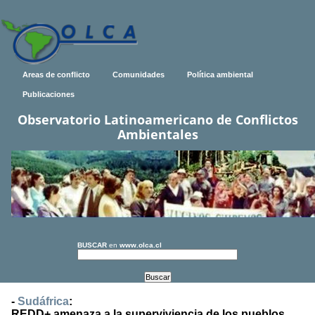
Areas de conflicto
Comunidades
Política ambiental
Publicaciones
Observatorio Latinoamericano de Conflictos
Ambientales
BUSCAR
en
www.olca.cl
-
Sudáfrica
:
REDD+ amenaza a la superviviencia de los pueblos