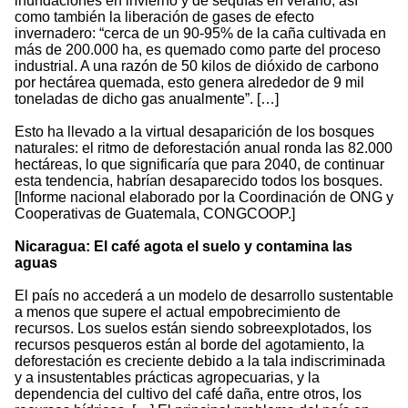
inundaciones en invierno y de sequías en verano, así
como también la liberación de gases de efecto
invernadero: “cerca de un 90-95% de la caña cultivada en
más de 200.000 ha, es quemado como parte del proceso
industrial. A una razón de 50 kilos de dióxido de carbono
por hectárea quemada, esto genera alrededor de 9 mil
toneladas de dicho gas anualmente”. […]
Esto ha llevado a la virtual desaparición de los bosques
naturales: el ritmo de deforestación anual ronda las 82.000
hectáreas, lo que significaría que para 2040, de continuar
esta tendencia, habrían desaparecido todos los bosques.
[Informe nacional elaborado por la Coordinación de ONG y
Cooperativas de Guatemala, CONGCOOP.]
Nicaragua: El café agota el suelo y contamina las
aguas
El país no accederá a un modelo de desarrollo sustentable
a menos que supere el actual empobrecimiento de
recursos. Los suelos están siendo sobreexplotados, los
recursos pesqueros están al borde del agotamiento, la
deforestación es creciente debido a la tala indiscriminada
y a insustentables prácticas agropecuarias, y la
dependencia del cultivo del café daña, entre otros, los