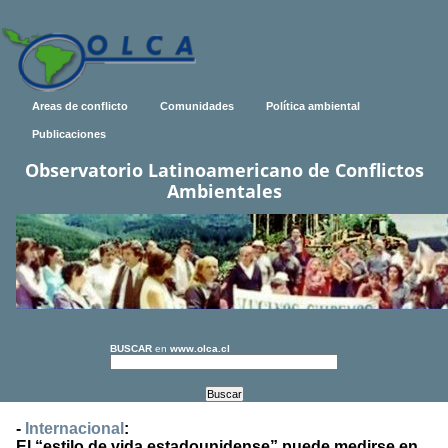
Areas de conflicto
Comunidades
Política ambiental
Publicaciones
Observatorio Latinoamericano de Conflictos
Ambientales
BUSCAR
en
www.olca.cl
-
Internacional
:
El “estilo de vida estadounidense” puede medirse en