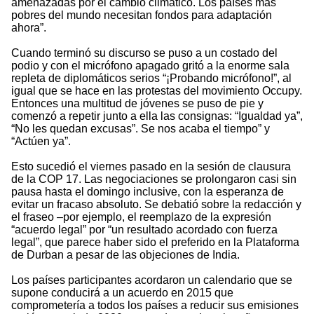
amenazadas por el cambio climático. Los países más
pobres del mundo necesitan fondos para adaptación
ahora”.
Cuando terminó su discurso se puso a un costado del
podio y con el micrófono apagado gritó a la enorme sala
repleta de diplomáticos serios “¡Probando micrófono!”, al
igual que se hace en las protestas del movimiento Occupy.
Entonces una multitud de jóvenes se puso de pie y
comenzó a repetir junto a ella las consignas: “Igualdad ya”,
“No les quedan excusas”. Se nos acaba el tiempo” y
“Actúen ya”.
Esto sucedió el viernes pasado en la sesión de clausura
de la COP 17. Las negociaciones se prolongaron casi sin
pausa hasta el domingo inclusive, con la esperanza de
evitar un fracaso absoluto. Se debatió sobre la redacción y
el fraseo –por ejemplo, el reemplazo de la expresión
“acuerdo legal” por “un resultado acordado con fuerza
legal”, que parece haber sido el preferido en la Plataforma
de Durban a pesar de las objeciones de India.
Los países participantes acordaron un calendario que se
supone conducirá a un acuerdo en 2015 que
comprometería a todos los países a reducir sus emisiones