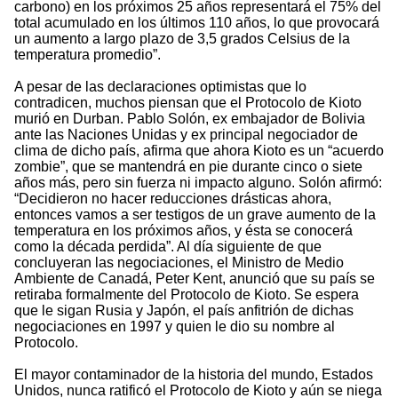
carbono) en los próximos 25 años representará el 75% del
total acumulado en los últimos 110 años, lo que provocará
un aumento a largo plazo de 3,5 grados Celsius de la
temperatura promedio”.
A pesar de las declaraciones optimistas que lo
contradicen, muchos piensan que el Protocolo de Kioto
murió en Durban. Pablo Solón, ex embajador de Bolivia
ante las Naciones Unidas y ex principal negociador de
clima de dicho país, afirma que ahora Kioto es un “acuerdo
zombie”, que se mantendrá en pie durante cinco o siete
años más, pero sin fuerza ni impacto alguno. Solón afirmó:
“Decidieron no hacer reducciones drásticas ahora,
entonces vamos a ser testigos de un grave aumento de la
temperatura en los próximos años, y ésta se conocerá
como la década perdida”. Al día siguiente de que
concluyeran las negociaciones, el Ministro de Medio
Ambiente de Canadá, Peter Kent, anunció que su país se
retiraba formalmente del Protocolo de Kioto. Se espera
que le sigan Rusia y Japón, el país anfitrión de dichas
negociaciones en 1997 y quien le dio su nombre al
Protocolo.
El mayor contaminador de la historia del mundo, Estados
Unidos, nunca ratificó el Protocolo de Kioto y aún se niega