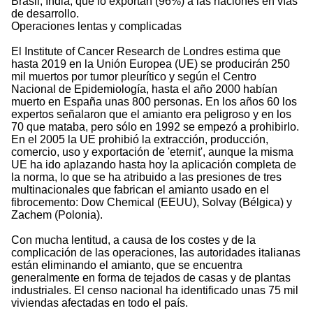
Brasil, India, que lo exportan (96%) a las naciones en vías
de desarrollo.
Operaciones lentas y complicadas
El Institute of Cancer Research de Londres estima que
hasta 2019 en la Unión Europea (UE) se producirán 250
mil muertos por tumor pleurítico y según el Centro
Nacional de Epidemiología, hasta el año 2000 habían
muerto en España unas 800 personas. En los años 60 los
expertos señalaron que el amianto era peligroso y en los
70 que mataba, pero sólo en 1992 se empezó a prohibirlo.
En el 2005 la UE prohibió la extracción, producción,
comercio, uso y exportación de 'eternit', aunque la misma
UE ha ido aplazando hasta hoy la aplicación completa de
la norma, lo que se ha atribuido a las presiones de tres
multinacionales que fabrican el amianto usado en el
fibrocemento: Dow Chemical (EEUU), Solvay (Bélgica) y
Zachem (Polonia).
Con mucha lentitud, a causa de los costes y de la
complicación de las operaciones, las autoridades italianas
están eliminando el amianto, que se encuentra
generalmente en forma de tejados de casas y de plantas
industriales. El censo nacional ha identificado unas 75 mil
viviendas afectadas en todo el país.