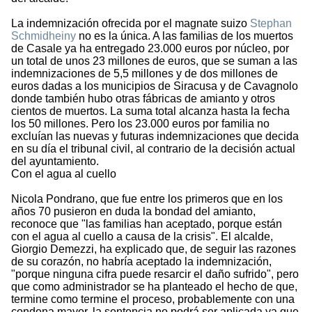
La indemnización ofrecida por el magnate suizo
Stephan
Schmidheiny
no es la única. A las familias de los muertos
de Casale ya ha entregado 23.000 euros por núcleo, por
un total de unos 23 millones de euros, que se suman a las
indemnizaciones de 5,5 millones y de dos millones de
euros dadas a los municipios de Siracusa y de Cavagnolo
donde también hubo otras fábricas de amianto y otros
cientos de muertos. La suma total alcanza hasta la fecha
los 50 millones. Pero los 23.000 euros por familia no
excluían las nuevas y futuras indemnizaciones que decida
en su día el tribunal civil, al contrario de la decisión actual
del ayuntamiento.
Con el agua al cuello
Nicola Pondrano, que fue entre los primeros que en los
años 70 pusieron en duda la bondad del amianto,
reconoce que "las familias han aceptado, porque están
con el agua al cuello a causa de la crisis". El alcalde,
Giorgio Demezzi, ha explicado que, de seguir las razones
de su corazón, no habría aceptado la indemnización,
"porque ninguna cifra puede resarcir el daño sufrido", pero
que como administrador se ha planteado el hecho de que,
termine como termine el proceso, probablemente con una
condena mayor, la sentencia no podrá ser aplicada ya que