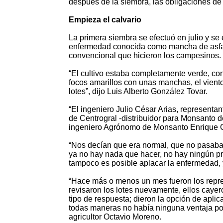
después de la siembra, las obligaciones de lo
Empieza el calvario
La primera siembra se efectuó en julio y se
enfermedad conocida como mancha de asfa
convencional que hicieron los campesinos.
“El cultivo estaba completamente verde, co
focos amarillos con unas manchas, el viento
lotes”, dijo Luis Alberto González Tovar.
“El ingeniero Julio César Arias, representan
de Centrogral -distribuidor para Monsanto d
ingeniero Agrónomo de Monsanto Enrique Car
“Nos decían que era normal, que no pasaba
ya no hay nada que hacer, no hay ningún pr
tampoco es posible aplacar la enfermedad, 
“Hace más o menos un mes fueron los repres
revisaron los lotes nuevamente, ellos caye
tipo de respuesta; dieron la opción de aplic
todas maneras no había ninguna ventaja por
agricultor Octavio Moreno.