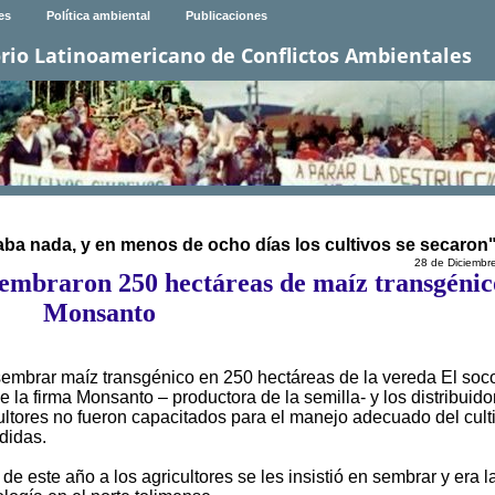
es
Política ambiental
Publicaciones
rio Latinoamericano de Conflictos Ambientales
ba nada, y en menos de ocho días los cultivos se secaron
28 de Diciembr
sembraron 250 hectáreas de maíz transgénic
Monsanto
 sembrar maíz transgénico en 250 hectáreas de la vereda El soc
e la firma Monsanto – productora de la semilla- y los distribuido
ultores no fueron capacitados para el manejo adecuado del cult
didas.
e este año a los agricultores se les insistió en sembrar y era l