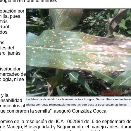
logía en el norte tolimense.
obación por
illa, pues
 más
 Raúl
dos.
los
des del
ero ‘jamás’
stribuidor
o mercadeo de
logía, ni se
 y la
La ‘Mancha de asfalto’ es la unión de tres hongos. Se manifiesta en las hoja
onsabilidad
planta con unas pigmentaciones negras que poco a poco secan las hojas
uimientos al
que compraron la semilla”, aseguró González Cocca.
 omiso de la resolución del ICA - 002894 del 6 de septiembre d
n de Manejo, Bioseguridad y Seguimiento, el manejo antes, dura