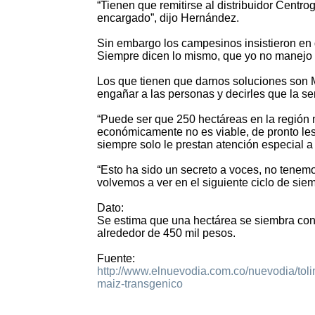
“Tienen que remitirse al distribuidor Centro
encargado”, dijo Hernández.
Sin embargo los campesinos insistieron en 
Siempre dicen lo mismo, que yo no manejo e
Los que tienen que darnos soluciones son M
engañar a las personas y decirles que la s
“Puede ser que 250 hectáreas en la región n
económicamente no es viable, de pronto le
siempre solo le prestan atención especial a
“Esto ha sido un secreto a voces, no tenem
volvemos a ver en el siguiente ciclo de siemb
Dato:
Se estima que una hectárea se siembra con
alrededor de 450 mil pesos.
Fuente:
http://www.elnuevodia.com.co/nuevodia/tol
maiz-transgenico
2999