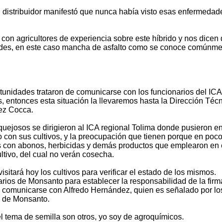
distribuidor manifestó que nunca había visto esas enfermedad
 con agricultores de experiencia sobre este híbrido y nos dicen
ades, en este caso mancha de asfalto como se conoce comúnme
tunidades trataron de comunicarse con los funcionarios del ICA
, entonces esta situación la llevaremos hasta la Dirección Téc
ez Cocca.
quejosos se dirigieron al ICA regional Tolima donde pusieron e
 con sus cultivos, y la preocupación que tienen porque en poco
 con abonos, herbicidas y demás productos que emplearon en 
ltivo, del cual no verán cosecha.
itará hoy los cultivos para verificar el estado de los mismos.
rios de Monsanto para establecer la responsabilidad de la firm
o comunicarse con Alfredo Hernández, quien es señalado por lo
s de Monsanto.
l tema de semilla son otros, yo soy de agroquímicos.