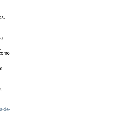
os.
ca
á
 como
os
a
s-de-