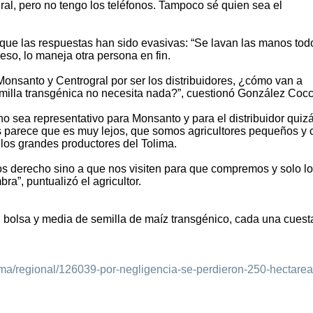
gral, pero no tengo los teléfonos. Tampoco sé quien sea el
que las respuestas han sido evasivas: “Se lavan las manos tod
so, lo maneja otra persona en fin.
onsanto y Centrogral por ser los distribuidores, ¿cómo van a
emilla transgénica no necesita nada?”, cuestionó González Coc
o sea representativo para Monsanto y para el distribuidor quiz
s parece que es muy lejos, que somos agricultores pequeños y
 los grandes productores del Tolima.
os derecho sino a que nos visiten para que compremos y solo l
ra”, puntualizó el agricultor.
 bolsa y media de semilla de maíz transgénico, cada una cuest
ima/regional/126039-por-negligencia-se-perdieron-250-hectarea