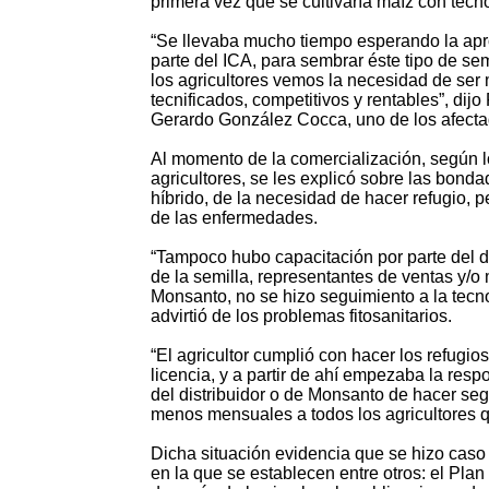
primera vez que se cultivaría maíz con tecno
“Se llevaba mucho tiempo esperando la apr
parte del ICA, para sembrar éste tipo de sem
los agricultores vemos la necesidad de ser
tecnificados, competitivos y rentables”, dijo
Gerardo González Cocca, uno de los afecta
Al momento de la comercialización, según 
agricultores, se les explicó sobre las bonda
híbrido, de la necesidad de hacer refugio, p
de las enfermedades.
“Tampoco hubo capacitación por parte del di
de la semilla, representantes de ventas y/
Monsanto, no se hizo seguimiento a la tecno
advirtió de los problemas fitosanitarios.
“El agricultor cumplió con hacer los refugios
licencia, y a partir de ahí empezaba la resp
del distribuidor o de Monsanto de hacer seg
menos mensuales a todos los agricultores 
Dicha situación evidencia que se hizo caso
en la que se establecen entre otros: el Pla