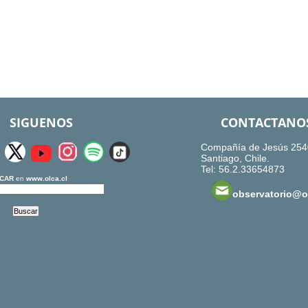
SIGUENOS
CONTACTANO
Compañía de Jesús 254
Santiago, Chile.
Tel: 56.2.33654873
CAR
en
www.olca.cl
observatorio@ol