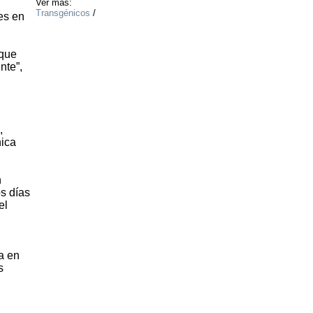
Ver más:
Transgénicos
/
es en
 que
nte”,
,
nica
n
s días
el
a en
s