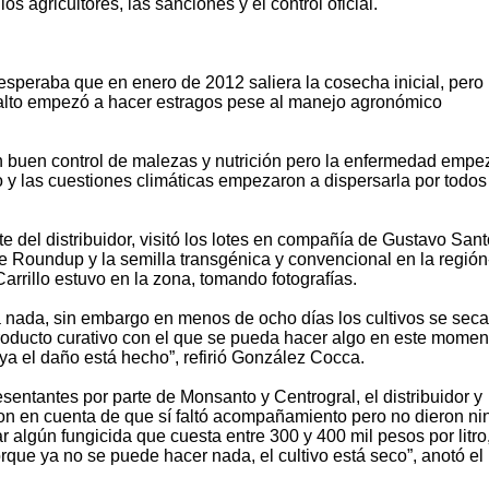
s agricultores, las sanciones y el control oficial.
 esperaba que en enero de 2012 saliera la cosecha inicial, pero 
lto empezó a hacer estragos pese al manejo agronómico
n buen control de malezas y nutrición pero la enfermedad empe
 y las cuestiones climáticas empezaron a dispersarla por todos
te del distribuidor, visitó los lotes en compañía de Gustavo Sant
e Roundup y la semilla transgénica y convencional en la región-
rillo estuvo en la zona, tomando fotografías.
 nada, sin embargo en menos de ocho días los cultivos se seca
oducto curativo con el que se pueda hacer algo en este momen
ya el daño está hecho”, refirió González Cocca.
entantes por parte de Monsanto y Centrogral, el distribuidor y
ron en cuenta de que sí faltó acompañamiento pero no dieron n
ar algún fungicida que cuesta entre 300 y 400 mil pesos por litro
que ya no se puede hacer nada, el cultivo está seco”, anotó el