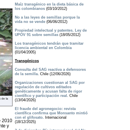
Maíz transgénico en la dieta básica de
los colombianos
(03/10/2012)
No a las leyes de semillas porque la
vida no se vende
(06/06/2012)
Propiedad intelectual y patentes. Ley de
UPOV 91 sobre semillas
(18/05/2012)
Los transgénicos tendrán que tramitar
licencia ambiental en Colombia
(01/04/2005)
Transgénicos
Consulta del SAG reactiva a defensores
de la semilla.
Chile (12/06/2026)
Organizaciones cuestionan al SAG por
regulación de cultivos editados
genéticamente y acusan falta de rigor
científico y participación real.
Chile
s de la
(13/04/2026)
El fraude del agronegocio: revista
científica confirma que Monsanto mintió
con el glifosato.
Internacional
e 2010
(18/12/2025)
nte y