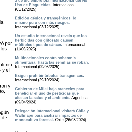
3 de diciembre Día internacional del No
Uso de Plaguicidas.
Internacional
(03/12/2025)
Edición génica y transgénicos, lo
la
mismo pero con más riesgos.
Internacional (03/12/2025)
Un estudio internacional revela que los
herbicidas con glifosato causan
zó por
múltiples tipos de cáncer.
Internacional
 los
(11/06/2025)
Multinacionales contra soberanía
alimentaria: Hasta las semillas se roban.
ofimio
Internacional (09/05/2025)
 y el
Exigen prohibir árboles transgénicos.
Internacional (29/10/2024)
ron y
Gobierno de Milei baja aranceles para
to,
beneficiar el uso de pesticidas que
afectan la salud y el ambiente.
Argentina
(09/04/2024)
Delegación internacional visitará Chile y
ingún
Wallmapu para analizar impactos de
, de
monocultivo forestal.
Chile (26/03/2024)