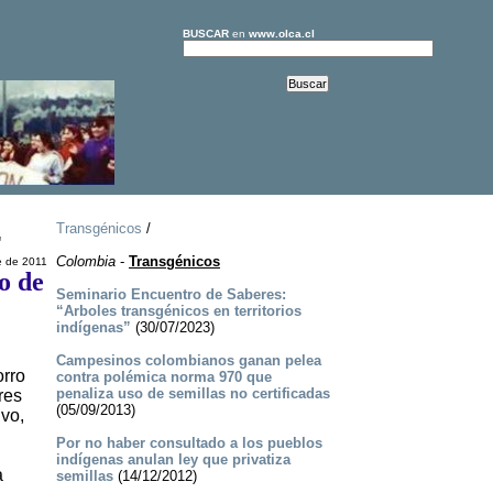
BUSCAR
en
www.olca.cl
Transgénicos
/
"
Colombia
-
Transgénicos
e de 2011
o de
Seminario Encuentro de Saberes:
“Arboles transgénicos en territorios
indígenas”
(30/07/2023)
Campesinos colombianos ganan pelea
orro
contra polémica norma 970 que
penaliza uso de semillas no certificadas
res
(05/09/2013)
ivo,
Por no haber consultado a los pueblos
indígenas anulan ley que privatiza
a
semillas
(14/12/2012)