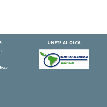
S
UNETE AL OLCA
0
ca.cl