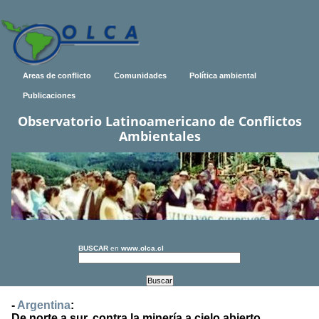
Areas de conflicto
Comunidades
Política ambiental
Publicaciones
Observatorio Latinoamericano de Conflictos
Ambientales
BUSCAR
en
www.olca.cl
-
Argentina
:
De norte a sur, contra la minería a cielo abierto