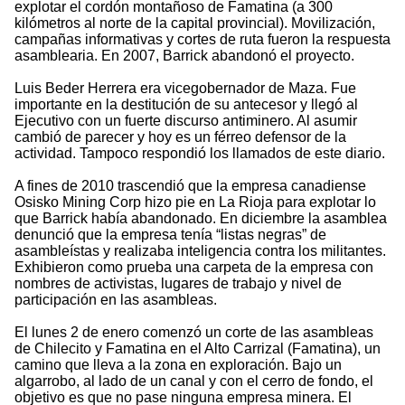
explotar el cordón montañoso de Famatina (a 300
kilómetros al norte de la capital provincial). Movilización,
campañas informativas y cortes de ruta fueron la respuesta
asamblearia. En 2007, Barrick abandonó el proyecto.
Luis Beder Herrera era vicegobernador de Maza. Fue
importante en la destitución de su antecesor y llegó al
Ejecutivo con un fuerte discurso antiminero. Al asumir
cambió de parecer y hoy es un férreo defensor de la
actividad. Tampoco respondió los llamados de este diario.
A fines de 2010 trascendió que la empresa canadiense
Osisko Mining Corp hizo pie en La Rioja para explotar lo
que Barrick había abandonado. En diciembre la asamblea
denunció que la empresa tenía “listas negras” de
asambleístas y realizaba inteligencia contra los militantes.
Exhibieron como prueba una carpeta de la empresa con
nombres de activistas, lugares de trabajo y nivel de
participación en las asambleas.
El lunes 2 de enero comenzó un corte de las asambleas
de Chilecito y Famatina en el Alto Carrizal (Famatina), un
camino que lleva a la zona en exploración. Bajo un
algarrobo, al lado de un canal y con el cerro de fondo, el
objetivo es que no pase ninguna empresa minera. El