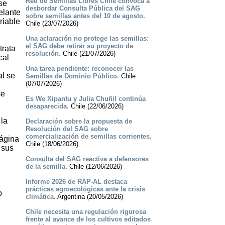
Red de Semillas Libres Chile convoca a
se
desbordar Consulta Pública del SAG
elante
sobre semillas antes del 10 de agosto.
riable
Chile (23/07/2026)
Una aclaración no protege las semillas:
el SAG debe retirar su proyecto de
trata
resolución.
Chile (21/07/2026)
cal
Una tarea pendiente: reconocer las
al se
Semillas de Dominio Público.
Chile
(07/07/2026)
se
Es We Xipantu y Julia Chuñil continúa
desaparecida.
Chile (22/06/2026)
 la
Declaración sobre la propuesta de
Resolución del SAG sobre
comercialización de semillas corrientes.
página
Chile (18/06/2026)
 sus
Consulta del SAG reactiva a defensores
de la semilla.
Chile (12/06/2026)
Informe 2026 de RAP-AL destaca
prácticas agroecológicas ante la crisis
o
climática.
Argentina (20/05/2026)
Chile necesita una regulación rigurosa
frente al avance de los cultivos editados