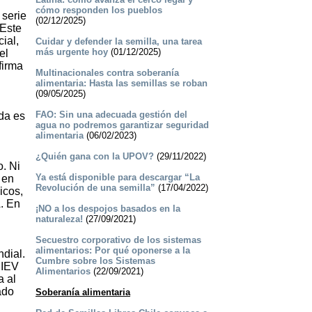
cómo responden los pueblos
serie
(02/12/2025)
 Este
ial,
Cuidar y defender la semilla, una tarea
más urgente hoy
(01/12/2025)
el
firma
Multinacionales contra soberanía
alimentaria: Hasta las semillas se roban
(09/05/2025)
FAO: Sin una adecuada gestión del
da es
agua no podremos garantizar seguridad
alimentaria
(06/02/2023)
¿Quién gana con la UPOV?
(29/11/2022)
. Ni
Ya está disponible para descargar “La
 en
Revolución de una semilla”
(17/04/2022)
icos,
. En
¡NO a los despojos basados en la
naturaleza!
(27/09/2021)
Secuestro corporativo de los sistemas
alimentarios: Por qué oponerse a la
dial.
Cumbre sobre los Sistemas
 IEV
Alimentarios
(22/09/2021)
a al
ado
Soberanía alimentaria