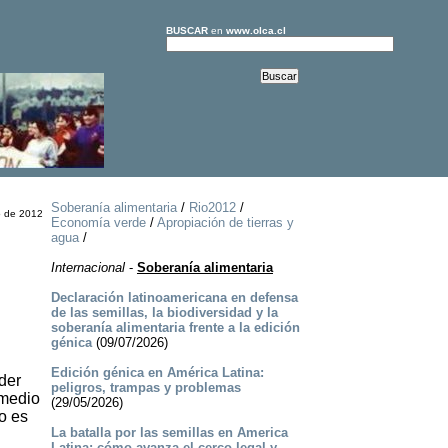
BUSCAR
en
www.olca.cl
Soberanía alimentaria
/
Rio2012
/
o de 2012
Economía verde
/
Apropiación de tierras y
agua
/
Internacional
-
Soberanía alimentaria
Declaración latinoamericana en defensa
de las semillas, la biodiversidad y la
soberanía alimentaria frente a la edición
génica
(09/07/2026)
Edición génica en América Latina:
der
peligros, trampas y problemas
 medio
(29/05/2026)
lo es
La batalla por las semillas en America
Latina: cómo avanza el cerco legal y