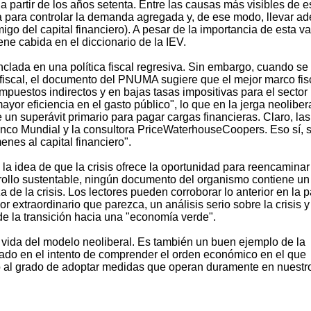
 partir de los años setenta. Entre las causas más visibles de e
ta para controlar la demanda agregada y, de ese modo, llevar ad
emigo del capital financiero). A pesar de la importancia de esta va
iene cabida en el diccionario de la IEV.
lada en una política fiscal regresiva. Sin embargo, cuando se 
fiscal, el documento del PNUMA sugiere que el mejor marco fis
mpuestos indirectos y en bajas tasas impositivas para el sector
or eficiencia en el gasto público", lo que en la jerga neoliber
un superávit primario para pagar cargas financieras. Claro, las
co Mundial y la consultora PriceWaterhouseCoopers. Eso sí, 
nes al capital financiero".
a idea de que la crisis ofrece la oportunidad para reencaminar
rollo sustentable, ningún documento del organismo contiene un
a de la crisis. Los lectores pueden corroborar lo anterior en la 
extraordinario que parezca, un análisis serio sobre la crisis y
de la transición hacia una "economía verde".
a vida del modelo neoliberal. Es también un buen ejemplo de la
ado en el intento de comprender el orden económico en el que
do al grado de adoptar medidas que operan duramente en nuestr