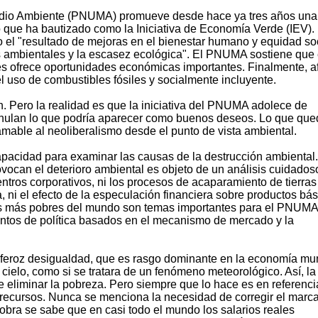
dio Ambiente (PNUMA) promueve desde hace ya tres años una 
 que ha bautizado como la Iniciativa de Economía Verde (IEV).
el "resultado de mejoras en el bienestar humano y equidad soc
s ambientales y la escasez ecológica". El PNUMA sostiene que 
es ofrece oportunidades económicas importantes. Finalmente, a
 uso de combustibles fósiles y socialmente incluyente.
. Pero la realidad es que la iniciativa del PNUMA adolece de
 anulan lo que podría aparecer como buenos deseos. Lo que que
mable al neoliberalismo desde el punto de vista ambiental.
capacidad para examinar las causas de la destrucción ambiental.
ocan el deterioro ambiental es objeto de un análisis cuidadoso
tros corporativos, ni los procesos de acaparamiento de tierras
, ni el efecto de la especulación financiera sobre productos bás
ses más pobres del mundo son temas importantes para el PNUMA
mentos de política basados en el mecanismo de mercado y la
feroz desigualdad, que es rasgo dominante en la economía mun
cielo, como si se tratara de un fenómeno meteorológico. Así, la
e eliminar la pobreza. Pero siempre que lo hace es en referenci
 recursos. Nunca se menciona la necesidad de corregir el marc
sobra se sabe que en casi todo el mundo los salarios reales