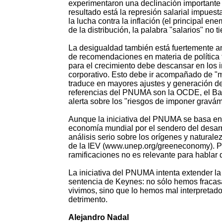
experimentaron una declinación importante a
resultado está la represión salarial impues
la lucha contra la inflación (el principal en
de la distribución, la palabra "salarios" no t
La desigualdad también está fuertemente anc
de recomendaciones en materia de política 
para el crecimiento debe descansar en los i
corporativo. Esto debe ir acompañado de "may
traduce en mayores ajustes y generación de 
referencias del PNUMA son la OCDE, el Ban
alerta sobre los "riesgos de imponer graváme
Aunque la iniciativa del PNUMA se basa en l
economía mundial por el sendero del desar
análisis serio sobre los orígenes y naturalez
de la IEV (www.unep.org/greeneconomy). Por 
ramificaciones no es relevante para hablar 
La iniciativa del PNUMA intenta extender l
sentencia de Keynes: no sólo hemos fracas
vivimos, sino que lo hemos mal interpreta
detrimento.
Alejandro Nadal