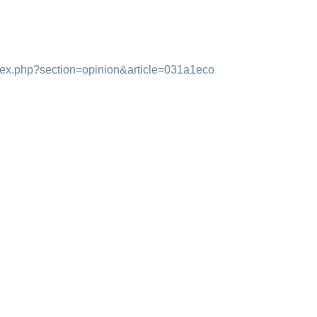
dex.php?section=opinion&article=031a1eco