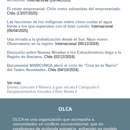
territorios.
Internacional (28/04/2026)
El relato empresarial: Chile como salvavidas del empresariado.
Chile (13/07/2025)
Las lecciones de los indígenas sobre cómo cuidar el agua
frente a los que especulan con el bien común.
Internacional
(05/04/2025)
Una mirada a la globalización desde el Sur: Nace nuevo
Observatorio en la región.
Internacional (05/12/2024)
Discusión sobre Nuevas Miradas a los Extractivismos llega a la
Región de Atacama.
Chile (02/12/2024)
Documental MARICUNGA abrió el ciclo de “Cine en tu Barrio”
del Teatro Novedades.
Chile (04/10/2024)
Ver más:
Bienes comunes
/
Minería a gran escala
/
Corrupción
/
Desplazamientos forzados
/
Belo Monte
/
OLCA
OLCA es una organización que acompaña a
comunidades en conflicto socioambiental, que en
condiciones de profunda asimetría, enfrentan un modelo