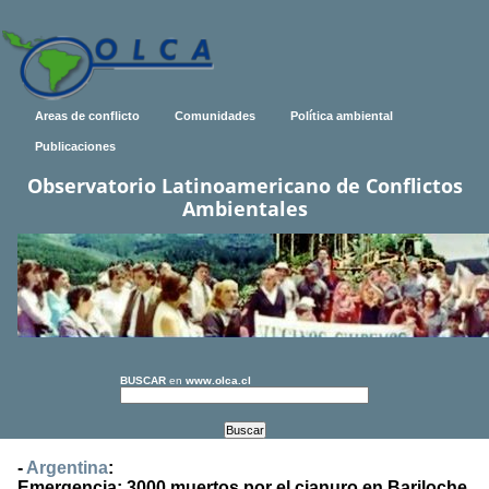
Areas de conflicto
Comunidades
Política ambiental
Publicaciones
Observatorio Latinoamericano de Conflictos
Ambientales
BUSCAR
en
www.olca.cl
-
Argentina
:
Emergencia: 3000 muertos por el cianuro en Bariloche