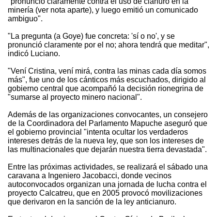
"pronunció claramente contra el uso de cianuro en la
minería (ver nota aparte), y luego emitió un comunicado
ambiguo".
"La pregunta (a Goye) fue concreta: 'sí o no', y se
pronunció claramente por el no; ahora tendrá que meditar",
indicó Luciano.
"Vení Cristina, vení mirá, contra las minas cada día somos
más", fue uno de los cánticos más escuchados, dirigido al
gobierno central que acompañó la decisión rionegrina de
"sumarse al proyecto minero nacional".
Además de las organizaciones convocantes, un consejero
de la Coordinadora del Parlamento Mapuche aseguró que
el gobierno provincial "intenta ocultar los verdaderos
intereses detrás de la nueva ley, que son los intereses de
las multinacionales que dejarán nuestra tierra devastada".
Entre las próximas actividades, se realizará el sábado una
caravana a Ingeniero Jacobacci, donde vecinos
autoconvocados organizan una jornada de lucha contra el
proyecto Calcatreu, que en 2005 provocó movilizaciones
que derivaron en la sanción de la ley anticianuro.