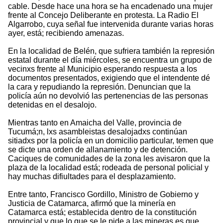
cable. Desde hace una hora se ha encadenado una mujer
frente al Concejo Deliberante en protesta. La Radio El
Algarrobo, cuya señal fue intervenida durante varias horas
ayer, está; recibiendo amenazas.
En la localidad de Belén, que sufriera también la represión
estatal durante el día miércoles, se encuentra un grupo de
vecinxs frente al Municipio esperando respuesta a los
documentos presentados, exigiendo que el intendente dé
la cara y repudiando la represión. Denuncian que la
policía aún no devolvió las pertenencias de las personas
detenidas en el desalojo.
Mientras tanto en Amaicha del Valle, provincia de
Tucumá;n, lxs asambleistas desalojadxs continúan
sitiadxs por la policía en un domicilio particular, temen que
se dicte una orden de allanamiento y de detención.
Caciques de comunidades de la zona les avisaron que la
plaza de la localidad está; rodeada de personal policial y
hay muchas difiultades para el desplazamiento.
Entre tanto, Francisco Gordillo, Ministro de Gobierno y
Justicia de Catamarca, afirmó que la minería en
Catamarca está; establecida dentro de la constitución
provincial y que lo que se le pide a las mineras es que