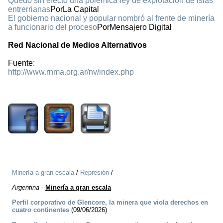
Quedó sin efecto una polémica ley de explotación de islas
entrerrianas
PorLa Capital
El gobierno nacional y popular nombró al frente de minería
a funcionario del proceso
PorMensajero Digital
Red Nacional de Medios Alternativos
Fuente:
http://www.rnma.org.ar/nv/index.php
1467
Minería a gran escala
/
Represión
/
Argentina
-
Minería a gran escala
Perfil corporativo de Glencore, la minera que viola derechos en
cuatro continentes
(09/06/2026)