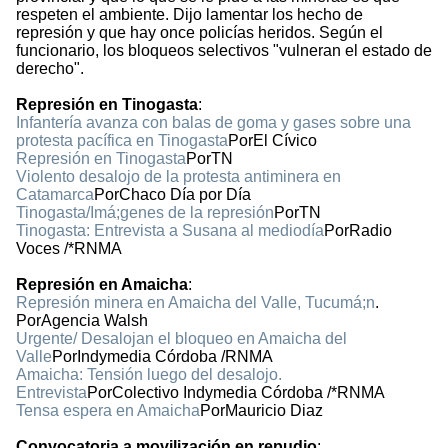
respeten el ambiente. Dijo lamentar los hecho de
represión y que hay once policías heridos. Según el
funcionario, los bloqueos selectivos "vulneran el estado de
derecho".
Represión en Tinogasta
:
Infantería avanza con balas de goma y gases sobre una
protesta pacífica en Tinogasta
PorEl Cívico
Represión en Tinogasta
PorTN
Violento desalojo de la protesta antiminera en
Catamarca
PorChaco Día por Día
Tinogasta/Imá;genes de la represión
PorTN
Tinogasta: Entrevista a Susana al mediodía
PorRadio
Voces /*RNMA
Represión en Amaicha
:
Represión minera en Amaicha del Valle, Tucumá;n
.
PorAgencia Walsh
Urgente/ Desalojan el bloqueo en Amaicha del
Valle
PorIndymedia Córdoba /RNMA
Amaicha: Tensión luego del desalojo.
Entrevista
PorColectivo Indymedia Córdoba /*RNMA
Tensa espera en Amaicha
PorMauricio Diaz
Convocatoria a movilización en repudio
: