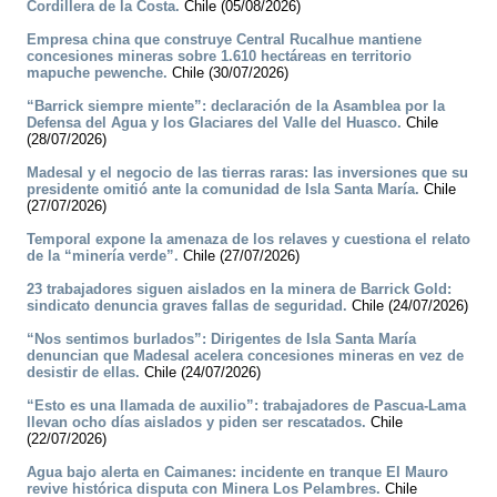
Cordillera de la Costa.
Chile (05/08/2026)
Empresa china que construye Central Rucalhue mantiene
concesiones mineras sobre 1.610 hectáreas en territorio
mapuche pewenche.
Chile (30/07/2026)
“Barrick siempre miente”: declaración de la Asamblea por la
Defensa del Agua y los Glaciares del Valle del Huasco.
Chile
(28/07/2026)
Madesal y el negocio de las tierras raras: las inversiones que su
presidente omitió ante la comunidad de Isla Santa María.
Chile
(27/07/2026)
Temporal expone la amenaza de los relaves y cuestiona el relato
de la “minería verde”.
Chile (27/07/2026)
23 trabajadores siguen aislados en la minera de Barrick Gold:
sindicato denuncia graves fallas de seguridad.
Chile (24/07/2026)
“Nos sentimos burlados”: Dirigentes de Isla Santa María
denuncian que Madesal acelera concesiones mineras en vez de
desistir de ellas.
Chile (24/07/2026)
“Esto es una llamada de auxilio”: trabajadores de Pascua-Lama
llevan ocho días aislados y piden ser rescatados.
Chile
(22/07/2026)
Agua bajo alerta en Caimanes: incidente en tranque El Mauro
revive histórica disputa con Minera Los Pelambres.
Chile