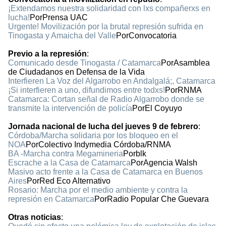
¡Extendamos nuestra solidaridad con lxs compañerxs en
lucha!
PorPrensa UAC
Urgente! Movilización por la brutal represión sufrida en
Tinogasta y Amaicha del Valle
PorConvocatoria
Previo a la represión
:
Comunicado desde Tinogasta / Catamarca
PorAsamblea
de Ciudadanos en Defensa de la Vida
Interfieren La Voz del Algarrobo en Andalgalá;, Catamarca
¡Si interfieren a uno, difundimos entre todxs!
PorRNMA
Catamarca: Cortan señal de Radio Algarrobo donde se
transmite la intervención de policía
PorEl Coyuyo
Jornada nacional de lucha del jueves 9 de febrero
:
Córdoba/Marcha solidaria por los bloqueo en el
NOA
PorColectivo Indymedia Córdoba/RNMA
BA -Marcha contra Megamineria
Porblk
Escrache a la Casa de Catamarca
PorAgencia Walsh
Masivo acto frente a la Casa de Catamarca en Buenos
Aires
PorRed Eco Alternativo
Rosario: Marcha por el medio ambiente y contra la
represión en Catamarca
PorRadio Popular Che Guevara
Otras noticias
: