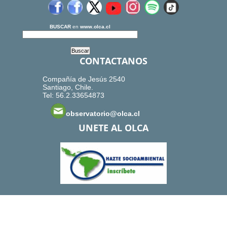
BUSCAR
en
www.olca.cl
CONTACTANOS
Compañía de Jesús 2540
Santiago, Chile.
Tel: 56.2.33654873
observatorio@olca.cl
UNETE AL OLCA