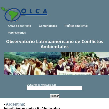
Areas de conflicto
Comunidades
Política ambiental
Publicaciones
Observatorio Latinoamericano de Conflictos
Ambientales
BUSCAR
en
www.olca.cl
-
Argentina
:
Interfirieron radio El Algarrobo