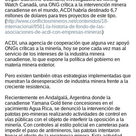
Watch Canadá, una ONG crítica a la intervención minera
canadiense en el mundo, ACDI habría destinado 6,7
millones de dolares para tres proyectos de este tipo.
(
http://www.conflictosmineros.net/contenidos/18-
internacional/9561-la-historia-de-fondo-de-las-
asociaciones-de-acdi-con-empresas-mineras
)
ACDI, una agencia de cooperación que alguna vez apoyó
ONGs críticas a la minería, hoy se pone cada vez mas al
servicio de los intereses de la industria minera
canadiense, lo que expone la política del gobierno en
materia minera exterior.
Pero existen también otras estrategias implementadas que
muestran la desesperación de industria minera frente a la
creciente resistencia.
Recientemente en Andalgalá, Argentina donde la
canadiense Yamana Gold tiene concesiones en el
yacimiento Agua Rica, se denunció la intervención de
patotas pro-mineras realizando actividades de control en
vías públicas con el objeto de interferir la oposición a la
minería. Con controles al estilo policial en carreteras para
impedir el paso de antimineros, las patotas intentaron
frenar el efecto de la resistencia minera. Esta actividad,