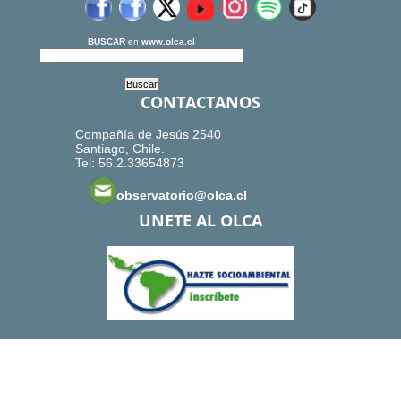
BUSCAR
en
www.olca.cl
CONTACTANOS
Compañía de Jesús 2540
Santiago, Chile.
Tel: 56.2.33654873
observatorio@olca.cl
UNETE AL OLCA