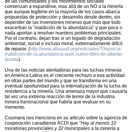
de las comunidades y los movimientos sociales
comienzan a expandirse, mas allá de un NO a la minería
que aunque legítimo en la mayoría de los casos abarca
propuestas de protección y desarrollo desde dentro, sin
depender de las inversiones mineras que más que todo
exacerban la "maldición de la abundancia" y que poco o
nada aportan a resolver nuestros problemas principales.
Por el contrario, dejan tras si un legado de degradación
ambiental, social e incluso moral, extremadamente difícil
de reparar. (
http://www.albasud.org/noticia/es/70/quot-la-
maldicion-de-la-abundancia-quot-nuevo-libro-de-alberto-
acosta
)
Una de las noticias alentadoras para las luchas mineras
en América Latina es el creciente rechazo a esa actividad
en otras partes del mundo y que se transforma en una
eventual oportunidad para la internalización de la lucha de
resistencia a la minería. Una amenaza mayor que causaría
tal vez una extrema reacción de temor de la industria
minera transnacional que habría que evaluar en su
momento.
Coumans nos menciona en su articulo sobre la agencia de
cooperación canadiense ACDI que
"Hay al menos 10
moratorias provinciales y 32 municipales a la minería a