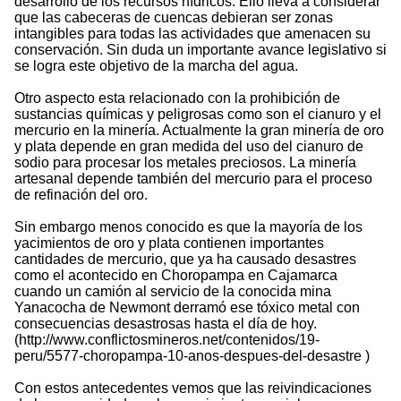
desarrollo de los recursos hídricos. Ello lleva a considerar
que las cabeceras de cuencas debieran ser zonas
intangibles para todas las actividades que amenacen su
conservación. Sin duda un importante avance legislativo si
se logra este objetivo de la marcha del agua.
Otro aspecto esta relacionado con la prohibición de
sustancias químicas y peligrosas como son el cianuro y el
mercurio en la minería. Actualmente la gran minería de oro
y plata depende en gran medida del uso del cianuro de
sodio para procesar los metales preciosos. La minería
artesanal depende también del mercurio para el proceso
de refinación del oro.
Sin embargo menos conocido es que la mayoría de los
yacimientos de oro y plata contienen importantes
cantidades de mercurio, que ya ha causado desastres
como el acontecido en Choropampa en Cajamarca
cuando un camión al servicio de la conocida mina
Yanacocha de Newmont derramó ese tóxico metal con
consecuencias desastrosas hasta el día de hoy.
(http://www.conflictosmineros.net/contenidos/19-
peru/5577-choropampa-10-anos-despues-del-desastre )
Con estos antecedentes vemos que las reivindicaciones