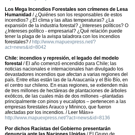
Los Mega Incendios Forestales son crímenes de Lesa
Humanidad
/ ¿Quiénes son los responsables de estos
incendios? ¿El clima y las altas temperaturas? ¿La
expansión de la industria forestal? ¿Intereses políticos? O
¿Intereses político - empresarial? ¿Qué relación puede
tener la plaga de la avispa taladrora con los incendios
forestales? /
http://www.mapuexpress.net/?
act=news&id=8042
Chile: incendios y represión, el legado del modelo
forestal
/ El año comenzó encendido para Chile; las
noticias nacionales e internacionales han divulgado los
devastadores incendios que afectan a varias regiones del
país. Entre ellas están las de la Araucanía y el Bío Bío, en
el centro sur chileno. En esas regiones, se extienden más
de tres millones de hectáreas de plantaciones de árboles
exóticos, de las cuales más de dos millones –plantadas
principalmente con pinos y eucaliptos – pertenecen a las
empresas forestales Arauco y Mininco, que fueron
afectadas por los incendios. / Leer Más»»
http://www.mapuexpress.net/?act=news&id=8136
Por dichos Racistas del Gobierno presentarán
denuncia ante las Naciones Unidas
/ El Grupo de