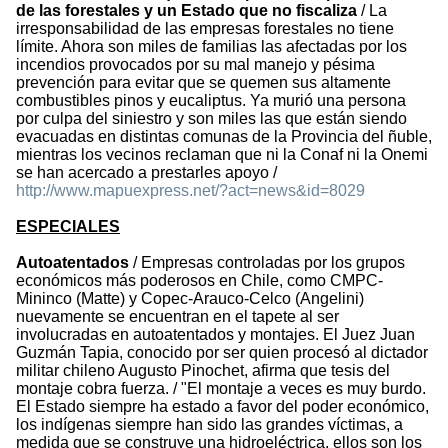
de las forestales y un Estado que no fiscaliza
/ La
irresponsabilidad de las empresas forestales no tiene
límite. Ahora son miles de familias las afectadas por los
incendios provocados por su mal manejo y pésima
prevención para evitar que se quemen sus altamente
combustibles pinos y eucaliptus. Ya murió una persona
por culpa del siniestro y son miles las que están siendo
evacuadas en distintas comunas de la Provincia del ñuble,
mientras los vecinos reclaman que ni la Conaf ni la Onemi
se han acercado a prestarles apoyo /
http://www.mapuexpress.net/?act=news&id=8029
ESPECIALES
Autoatentados
/ Empresas controladas por los grupos
económicos más poderosos en Chile, como CMPC-
Mininco (Matte) y Copec-Arauco-Celco (Angelini)
nuevamente se encuentran en el tapete al ser
involucradas en autoatentados y montajes. El Juez Juan
Guzmán Tapia, conocido por ser quien procesó al dictador
militar chileno Augusto Pinochet, afirma que tesis del
montaje cobra fuerza. / "El montaje a veces es muy burdo.
El Estado siempre ha estado a favor del poder económico,
los indígenas siempre han sido las grandes víctimas, a
medida que se construye una hidroeléctrica, ellos son los