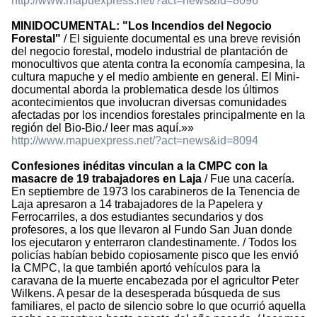
http://www.mapuexpress.net/?act=news&id=8096
MINIDOCUMENTAL: "Los Incendios del Negocio
Forestal"
/ El siguiente documental es una breve revisión
del negocio forestal, modelo industrial de plantación de
monocultivos que atenta contra la economía campesina, la
cultura mapuche y el medio ambiente en general. El Mini-
documental aborda la problematica desde los últimos
acontecimientos que involucran diversas comunidades
afectadas por los incendios forestales principalmente en la
región del Bio-Bio./ leer mas aquí.»»
http://www.mapuexpress.net/?act=news&id=8094
Confesiones inéditas vinculan a la CMPC con la
masacre de 19 trabajadores en Laja
/ Fue una cacería.
En septiembre de 1973 los carabineros de la Tenencia de
Laja apresaron a 14 trabajadores de la Papelera y
Ferrocarriles, a dos estudiantes secundarios y dos
profesores, a los que llevaron al Fundo San Juan donde
los ejecutaron y enterraron clandestinamente. / Todos los
policías habían bebido copiosamente pisco que les envió
la CMPC, la que también aportó vehículos para la
caravana de la muerte encabezada por el agricultor Peter
Wilkens. A pesar de la desesperada búsqueda de sus
familiares, el pacto de silencio sobre lo que ocurrió aquella