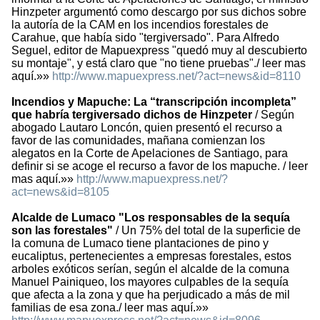
Hinzpeter argumentó como descargo por sus dichos sobre
la autoría de la CAM en los incendios forestales de
Carahue, que había sido "tergiversado". Para Alfredo
Seguel, editor de Mapuexpress "quedó muy al descubierto
su montaje", y está claro que "no tiene pruebas"./ leer mas
aquí.»»
http://www.mapuexpress.net/?act=news&id=8110
Incendios y Mapuche: La “transcripción incompleta”
que habría tergiversado dichos de Hinzpeter
/ Según
abogado Lautaro Loncón, quien presentó el recurso a
favor de las comunidades, mañana comienzan los
alegatos en la Corte de Apelaciones de Santiago, para
definir si se acoge el recurso a favor de los mapuche. / leer
mas aquí.»»
http://www.mapuexpress.net/?
act=news&id=8105
Alcalde de Lumaco "Los responsables de la sequía
son las forestales"
/ Un 75% del total de la superficie de
la comuna de Lumaco tiene plantaciones de pino y
eucaliptus, pertenecientes a empresas forestales, estos
arboles exóticos serían, según el alcalde de la comuna
Manuel Painiqueo, los mayores culpables de la sequía
que afecta a la zona y que ha perjudicado a más de mil
familias de esa zona./ leer mas aquí.»»