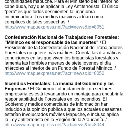
comunidades mapuche. Para el Ministerio del Interior no
cabe duda, hay que aplicar la Ley Antiterrorista. El único
“pero” es que todos desmienten tal maniobra
incriminadora. Los medios masivos actúan como
cómplices de tales sospechas. /
http://www.mapuexpress.net/?act=news&id=8051
Confederación Nacional de Trabajadores Forestales:
"Mininco es el responsable de las muertes"
/ El
Presidente de la Confederación Nacional de Trabajadores
Forestales no quiere más mártires. Cuenta las dramáticas
condiciones en las que viven los brigadistas forestales y
lamenta las horribles muertes de siete jóvenes el día
miércoles al interior de un Fundo de Forestal Mininco. /
http://www.mapuexpress.net/?act=news&id=8050
Incendios Forestales: La insidia del Gobierno y las
Empresas
/ El Gobierno coludidamente con sectores
empresariales está levantando un montaje para encubrir la
responsabilidad de Forestales en los incendios. El
Gobierno y medios comerciales de información han
inducido a la opinión pública a que los actuales desastres
estarían involucrados móviles Mapuche, e incluso aplica
la Ley antiterrorista en la Región de la Araucanía. /
http://www.mapuexpress.net/?act=news&id=8044