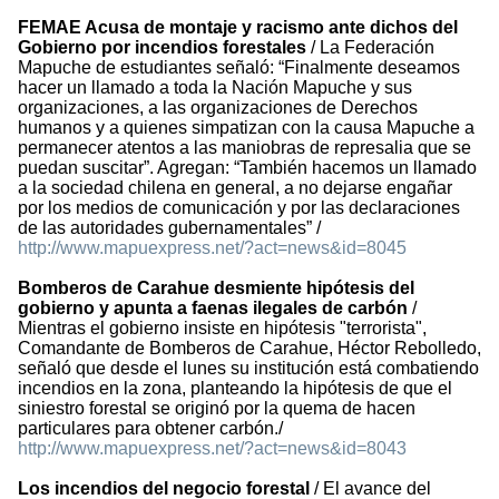
FEMAE Acusa de montaje y racismo ante dichos del
Gobierno por incendios forestales
/ La Federación
Mapuche de estudiantes señaló: “Finalmente deseamos
hacer un llamado a toda la Nación Mapuche y sus
organizaciones, a las organizaciones de Derechos
humanos y a quienes simpatizan con la causa Mapuche a
permanecer atentos a las maniobras de represalia que se
puedan suscitar”. Agregan: “También hacemos un llamado
a la sociedad chilena en general, a no dejarse engañar
por los medios de comunicación y por las declaraciones
de las autoridades gubernamentales” /
http://www.mapuexpress.net/?act=news&id=8045
Bomberos de Carahue desmiente hipótesis del
gobierno y apunta a faenas ilegales de carbón
/
Mientras el gobierno insiste en hipótesis "terrorista",
Comandante de Bomberos de Carahue, Héctor Rebolledo,
señaló que desde el lunes su institución está combatiendo
incendios en la zona, planteando la hipótesis de que el
siniestro forestal se originó por la quema de hacen
particulares para obtener carbón./
http://www.mapuexpress.net/?act=news&id=8043
Los incendios del negocio forestal
/ El avance del