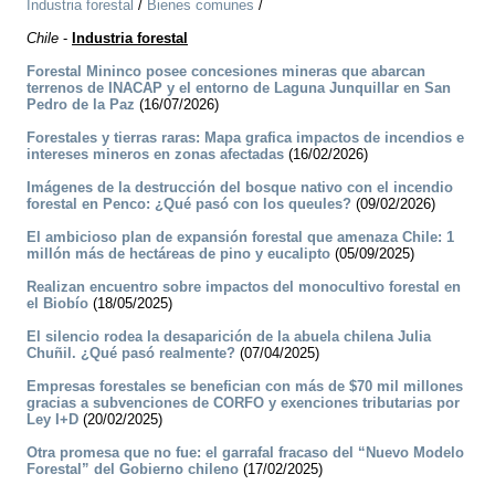
Industria forestal
/
Bienes comunes
/
Chile
-
Industria forestal
Forestal Mininco posee concesiones mineras que abarcan
terrenos de INACAP y el entorno de Laguna Junquillar en San
Pedro de la Paz
(16/07/2026)
Forestales y tierras raras: Mapa grafica impactos de incendios e
intereses mineros en zonas afectadas
(16/02/2026)
Imágenes de la destrucción del bosque nativo con el incendio
forestal en Penco: ¿Qué pasó con los queules?
(09/02/2026)
El ambicioso plan de expansión forestal que amenaza Chile: 1
millón más de hectáreas de pino y eucalipto
(05/09/2025)
Realizan encuentro sobre impactos del monocultivo forestal en
el Biobío
(18/05/2025)
El silencio rodea la desaparición de la abuela chilena Julia
Chuñil. ¿Qué pasó realmente?
(07/04/2025)
Empresas forestales se benefician con más de $70 mil millones
gracias a subvenciones de CORFO y exenciones tributarias por
Ley I+D
(20/02/2025)
Otra promesa que no fue: el garrafal fracaso del “Nuevo Modelo
Forestal” del Gobierno chileno
(17/02/2025)