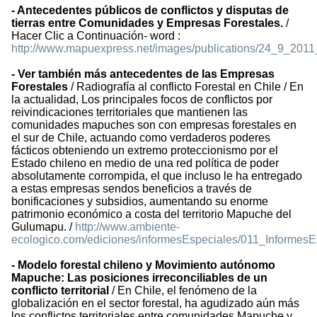
- Antecedentes públicos de conflictos y disputas de
tierras entre Comunidades y Empresas Forestales.
/
Hacer Clic a Continuación- word :
http://www.mapuexpress.net/images/publications/24_9_201
- Ver también más antecedentes de las Empresas
Forestales
/ Radiografía al conflicto Forestal en Chile / En
la actualidad, Los principales focos de conflictos por
reivindicaciones territoriales que mantienen las
comunidades mapuches son con empresas forestales en
el sur de Chile, actuando como verdaderos poderes
fácticos obteniendo un extremo proteccionismo por el
Estado chileno en medio de una red política de poder
absolutamente corrompida, el que incluso le ha entregado
a estas empresas sendos beneficios a través de
bonificaciones y subsidios, aumentando su enorme
patrimonio económico a costa del territorio Mapuche del
Gulumapu. /
http://www.ambiente-
ecologico.com/ediciones/informesEspeciales/011_Informes
- Modelo forestal chileno y Movimiento autónomo
Mapuche: Las posiciones irreconciliables de un
conflicto territorial
/ En Chile, el fenómeno de la
globalización en el sector forestal, ha agudizado aún más
los conflictos territoriales entre comunidades Mapuche y