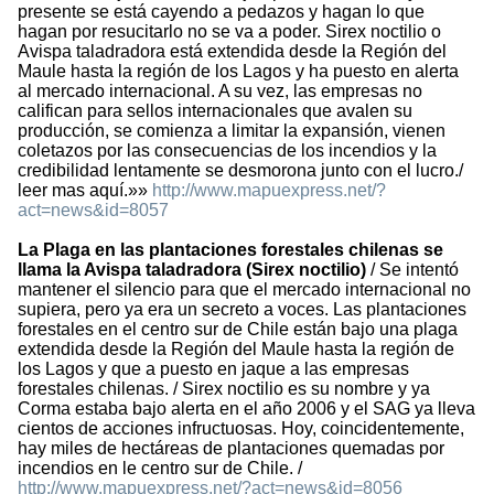
presente se está cayendo a pedazos y hagan lo que
hagan por resucitarlo no se va a poder. Sirex noctilio o
Avispa taladradora está extendida desde la Región del
Maule hasta la región de los Lagos y ha puesto en alerta
al mercado internacional. A su vez, las empresas no
califican para sellos internacionales que avalen su
producción, se comienza a limitar la expansión, vienen
coletazos por las consecuencias de los incendios y la
credibilidad lentamente se desmorona junto con el lucro./
leer mas aquí.»»
http://www.mapuexpress.net/?
act=news&id=8057
La Plaga en las plantaciones forestales chilenas se
llama la Avispa taladradora (Sirex noctilio)
/ Se intentó
mantener el silencio para que el mercado internacional no
supiera, pero ya era un secreto a voces. Las plantaciones
forestales en el centro sur de Chile están bajo una plaga
extendida desde la Región del Maule hasta la región de
los Lagos y que a puesto en jaque a las empresas
forestales chilenas. / Sirex noctilio es su nombre y ya
Corma estaba bajo alerta en el año 2006 y el SAG ya lleva
cientos de acciones infructuosas. Hoy, coincidentemente,
hay miles de hectáreas de plantaciones quemadas por
incendios en le centro sur de Chile. /
http://www.mapuexpress.net/?act=news&id=8056