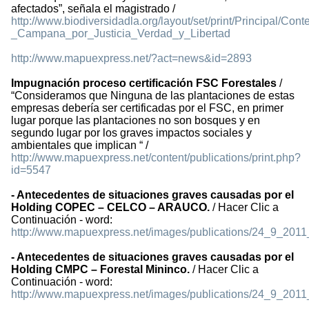
afectados”, señala el magistrado /
http://www.biodiversidadla.org/layout/set/print/Principal/C
_Campana_por_Justicia_Verdad_y_Libertad
http://www.mapuexpress.net/?act=news&id=2893
Impugnación proceso certificación FSC Forestales
/
“Consideramos que Ninguna de las plantaciones de estas
empresas debería ser certificadas por el FSC, en primer
lugar porque las plantaciones no son bosques y en
segundo lugar por los graves impactos sociales y
ambientales que implican “ /
http://www.mapuexpress.net/content/publications/print.php?
id=5547
- Antecedentes de situaciones graves causadas por el
Holding COPEC – CELCO – ARAUCO.
/ Hacer Clic a
Continuación - word:
http://www.mapuexpress.net/images/publications/24_9_201
- Antecedentes de situaciones graves causadas por el
Holding CMPC – Forestal Mininco.
/ Hacer Clic a
Continuación - word:
http://www.mapuexpress.net/images/publications/24_9_201