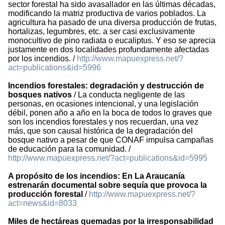
sector forestal ha sido avasallador en las últimas décadas,
modificando la matriz productiva de varios poblados. La
agricultura ha pasado de una diversa producción de frutas,
hortalizas, legumbres, etc. a ser casi exclusivamente
monocultivo de pino radiata o eucaliptus. Y eso se aprecia
justamente en dos localidades profundamente afectadas
por los incendios. /
http://www.mapuexpress.net/?
act=publications&id=5996
Incendios forestales: degradación y destrucción de
bosques nativos
/ La conducta negligente de las
personas, en ocasiones intencional, y una legislación
débil, ponen año a año en la boca de todos lo graves que
son los incendios forestales y nos recuerdan, una vez
más, que son causal histórica de la degradación del
bosque nativo a pesar de que CONAF impulsa campañas
de educación para la comunidad. /
http://www.mapuexpress.net/?act=publications&id=5995
A propósito de los incendios: En La Araucanía
estrenarán documental sobre sequía que provoca la
producción forestal
/
http://www.mapuexpress.net/?
act=news&id=8033
Miles de hectáreas quemadas por la irresponsabilidad