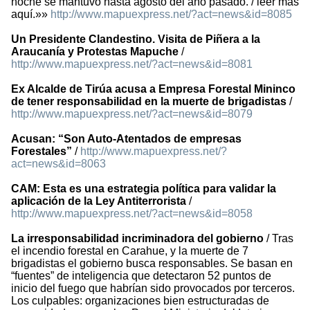
noche se mantuvo hasta agosto del año pasado. / leer mas
aquí.»»
http://www.mapuexpress.net/?act=news&id=8085
Un Presidente Clandestino. Visita de Piñera a la
Araucanía y Protestas Mapuche
/
http://www.mapuexpress.net/?act=news&id=8081
Ex Alcalde de Tirúa acusa a Empresa Forestal Mininco
de tener responsabilidad en la muerte de brigadistas
/
http://www.mapuexpress.net/?act=news&id=8079
Acusan: “Son Auto-Atentados de empresas
Forestales”
/
http://www.mapuexpress.net/?
act=news&id=8063
CAM: Esta es una estrategia política para validar la
aplicación de la Ley Antiterrorista
/
http://www.mapuexpress.net/?act=news&id=8058
La irresponsabilidad incriminadora del gobierno
/ Tras
el incendio forestal en Carahue, y la muerte de 7
brigadistas el gobierno busca responsables. Se basan en
“fuentes” de inteligencia que detectaron 52 puntos de
inicio del fuego que habrían sido provocados por terceros.
Los culpables: organizaciones bien estructuradas de