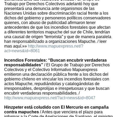
Trabajo por Derechos Colectivos adelantó hoy que
presentará una denuncia ante organismos de las
Naciones Unidas sobre discriminación racial frente a los
dichos del gobierno y personeros políticos conservadores
quienes, con abuso de publicidad afirmaron tener
antecedentes de que los incendios forestales que afectan
a diferentes territorios mapuche del sur de Chile, tendrían
una causal de origen “terrorista” y que de manera paralela
han responsabilizado a organizaciones Mapuche. / leer
mas aquí.»»
http://www.mapuexpress.net/?
act=news&id=8061
Incendios Forestales: “Buscan encubrir verdaderas
responsabilidades”
/ El Grupo de Trabajo por Derechos
Colectivos y el Colectivo Informativo Mapuexpress
emitieron una declaración pública frente a los dichos del
gobierno chileno en vincular los incendios forestales con
actos Mapuche, repudiándolas y catalogándolas de
irresponsables, desprolijas e irrespetuosas y que buscan
encubrir verdaderas responsabilidades. /
http://www.mapuexpress.net/?act=news&id=8047
Hinzpeter está coludido con El Mercurio en campaña
contra mapuches
/ Antes que venciera el plazo para
informar a la Corte de Apelaciones de Santiago, el ministro