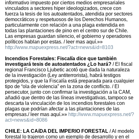
informativo impuesto por ciertos medios empresariales
vinculados a sectores hiper ideologizados, crece con
fuerza la tesis de los autoatentados, atendida por sectores
democráticos y respetuosos de los Derechos Humanos,
particularmente con relación a una plaga extendida en
todas las plantaciones de pino en el centro sur de Chile.
Las empresas guardan silencio, el gobierno y operadores
políticos hablan por estas. / leer mas aquí.»»
http://www.mapuexpress.net/?act=news&id=8103
Incendios Forestales: Fiscalía dice que también
investigará tesis de autoatentados ¿Lo hará?
/ El fiscal
regional Francisco Ljubetic acotó que dada la naturaleza
de la investigación (Ley antiterrorista), habrá testigos
protegidos, y que la Fiscalía está preparada para cualquier
tipo de “ola de violencia” en la zona de conflicto. / El
persecutor, junto con confirmar la investigación a la CAM,
añadió que dentro de las líneas investigativas, tampoco se
descarta la vinculación de los incendios forestales con
plagas que podrían afectar a las plantaciones de las
empresas./ leer mas aquí.»»
http://www.mapuexpress.net/?
act=news&id=8086
CHILE: LA CAíDA DEL IMPERIO FORESTAL
/ Al modelo
forestal lo trajeron como un ejemplo de desarrollo y en el