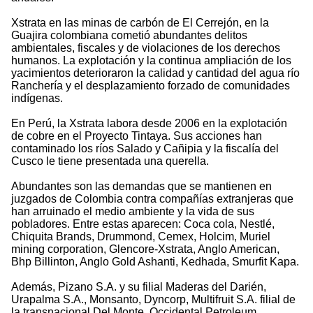
Xstrata en las minas de carbón de El Cerrejón, en la
Guajira colombiana cometió abundantes delitos
ambientales, fiscales y de violaciones de los derechos
humanos. La explotación y la continua ampliación de los
yacimientos deterioraron la calidad y cantidad del agua río
Ranchería y el desplazamiento forzado de comunidades
indígenas.
En Perú, la Xstrata labora desde 2006 en la explotación
de cobre en el Proyecto Tintaya. Sus acciones han
contaminado los ríos Salado y Cañipia y la fiscalía del
Cusco le tiene presentada una querella.
Abundantes son las demandas que se mantienen en
juzgados de Colombia contra compañías extranjeras que
han arruinado el medio ambiente y la vida de sus
pobladores. Entre estas aparecen: Coca cola, Nestlé,
Chiquita Brands, Drummond, Cemex, Holcim, Muriel
mining corporation, Glencore-Xstrata, Anglo American,
Bhp Billinton, Anglo Gold Ashanti, Kedhada, Smurfit Kapa.
Además, Pizano S.A. y su filial Maderas del Darién,
Urapalma S.A., Monsanto, Dyncorp, Multifruit S.A. filial de
la transnacional Del Monte, Occidental Petroleum