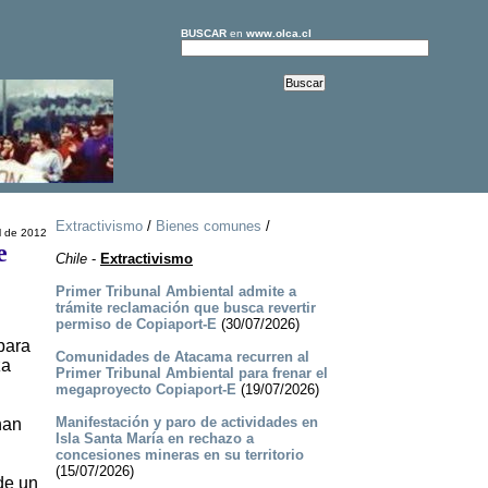
BUSCAR
en
www.olca.cl
Extractivismo
/
Bienes comunes
/
l de 2012
e
Chile
-
Extractivismo
Primer Tribunal Ambiental admite a
trámite reclamación que busca revertir
permiso de Copiaport-E
(30/07/2026)
para
Comunidades de Atacama recurren al
za
Primer Tribunal Ambiental para frenar el
megaproyecto Copiaport-E
(19/07/2026)
Manifestación y paro de actividades en
han
Isla Santa María en rechazo a
concesiones mineras en su territorio
(15/07/2026)
de un