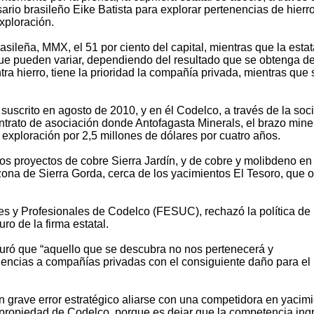
ario brasileño Eike Batista para explorar pertenencias de hierro
xploración.
sileña, MMX, el 51 por ciento del capital, mientras que la estat
que pueden variar, dependiendo del resultado que se obtenga de
a hierro, tiene la prioridad la compañía privada, mientras que 
 suscrito en agosto de 2010, y en él Codelco, a través de la so
ntrato de asociación donde Antofagasta Minerals, el brazo mine
exploración por 2,5 millones de dólares por cuatro años.
los proyectos de cobre Sierra Jardín, y de cobre y molibdeno en
ona de Sierra Gorda, cerca de los yacimientos El Tesoro, que 
es y Profesionales de Codelco (FESUC), rechazó la política de
ro de la firma estatal.
uró que “aquello que se descubra no nos pertenecerá y
encias a compañías privadas con el consiguiente daño para el
 grave error estratégico aliarse con una competidora en yacim
propiedad de Codelco, porque es dejar que la competencia ing