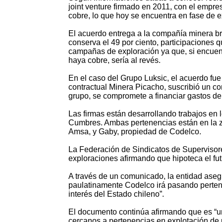
joint venture firmado en 2011, con el empres
cobre, lo que hoy se encuentra en fase de e
El acuerdo entrega a la compañía minera bra
conserva el 49 por ciento, participaciones 
campañas de exploración ya que, si encuentr
haya cobre, sería al revés.
En el caso del Grupo Luksic, el acuerdo fue
contractual Minera Picacho, suscribió un co
grupo, se compromete a financiar gastos de 
Las firmas están desarrollando trabajos en 
Cumbres. Ambas pertenencias están en la z
Amsa, y Gaby, propiedad de Codelco.
La Federación de Sindicatos de Supervisor
exploraciones afirmando que hipoteca el futu
A través de un comunicado, la entidad aseg
paulatinamente Codelco irá pasando perten
interés del Estado chileno”.
El documento continúa afirmando que es “un
cercanos a pertenencias en explotación de 