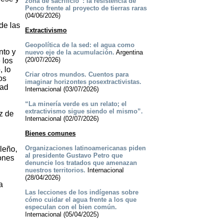
zona de sacrificio”: la resistencia de
Penco frente al proyecto de tierras raras
(04/06/2026)
de las
Extractivismo
Geopolítica de la sed: el agua como
nto y
nuevo eje de la acumulación.
Argentina
(20/07/2026)
 los
 lo
Criar otros mundos. Cuentos para
os
imaginar horizontes posextractivistas.
dad
Internacional (03/07/2026)
“La minería verde es un relato; el
extractivismo sigue siendo el mismo”.
z de
Internacional (02/07/2026)
Bienes comunes
Organizaciones latinoamericanas piden
leño,
al presidente Gustavo Petro que
iones
denuncie los tratados que amenazan
nuestros territorios.
Internacional
(28/04/2026)
a
Las lecciones de los indígenas sobre
cómo cuidar el agua frente a los que
especulan con el bien común.
Internacional (05/04/2025)