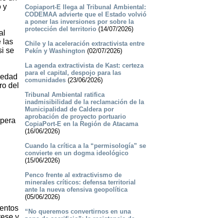
 y
Copiaport-E llega al Tribunal Ambiental:
CODEMAA advierte que el Estado volvió
a poner las inversiones por sobre la
protección del territorio
(14/07/2026)
al
 las
Chile y la aceleración extractivista entre
si se
Pekín y Washington
(02/07/2026)
La agenda extractivista de Kast: certeza
para el capital, despojo para las
ciedad
comunidades
(23/06/2026)
ro del
Tribunal Ambiental ratifica
inadmisibilidad de la reclamación de la
Municipalidad de Caldera por
aprobación de proyecto portuario
opera
CopiaPort-E en la Región de Atacama
(16/06/2026)
Cuando la crítica a la “permisología” se
convierte en un dogma ideológico
(15/06/2026)
Penco frente al extractivismo de
minerales críticos: defensa territorial
ante la nueva ofensiva geopolítica
(05/06/2026)
ientos
“No queremos convertirnos en una
rese y