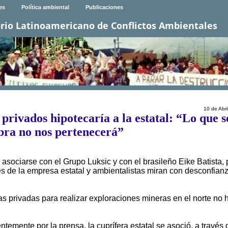
es
Política ambiental
Publicaciones
rio Latinoamericano de Conflictos Ambientales
10 de Abri
privados hipotecaría a la estatal: “Lo que s
bra no nos pertenecerá”
asociarse con el Grupo Luksic y con el brasileño Eike Batista, 
es de la empresa estatal y ambientalistas miran con desconfian
 privadas para realizar exploraciones mineras en el norte no 
emente por la prensa, la cuprífera estatal se asoció, a través 