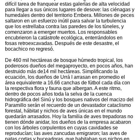
difícil tarea de franquear estas galerías de alta velocidad
para llegar a sus únicos lugares de desove: las ciénagas y
humedales dentro del territorio Embera. Millones de peces
saltaron en un esfuerzo inútil para salvar la turbulencia
que los estrellaba contra las paredes de los túneles, y
comenzaron a emerger muertos. Los responsables
encubrieron la catástrofe ecológica, enterrándolos en
fosas retroexcavadas. Después de este desastre, el
bocachico no regresó.
De 460 mil hectáreas de bosque húmedo tropical, los
poderosos dueños del megaproyecto, en pocos años, han
destruido más de14 mil hectáreas. Simplificando la
ecuación, los dueños de Urrá I arrasan en promedio el
área equivalente a 16.66 canchas de fútbol cada día con
la respectiva flora y fauna que albergan. A este ritmo,
dentro de pocos años toda la selva de la cuenca
hidrográfica del Sinú y los bosques nativos del macizo del
Paramillo serán el recuerdo de un devastador cataclismo
forestal, hábitat y nichos de aves únicas en el mundo
quedarán arrasados. Hoy la familia de aves trepadoras no
tienen dónde anidar, los dueños de la empresa acabaron
con los árboles corpulentos en cuyas cavidades se
reproducían; las aves zancudas emigraron; las aves de
patas cortas y buceadoras, que habitaban sus nichos en