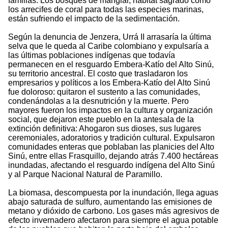
familias. Los bosques de manglar, hábitat sagrado como
los arrecifes de coral para todas las especies marinas,
están sufriendo el impacto de la sedimentación.
Según la denuncia de Jenzera, Urrá II arrasaría la última
selva que le queda al Caribe colombiano y expulsaría a
las últimas poblaciones indígenas que todavía
permanecen en el resguardo Embera-Katío del Alto Sinú,
su territorio ancestral. El costo que trasladaron los
empresarios y políticos a los Embera-Katío del Alto Sinú
fue doloroso: quitaron el sustento a las comunidades,
condenándolas a la desnutrición y la muerte. Pero
mayores fueron los impactos en la cultura y organización
social, que dejaron este pueblo en la antesala de la
extinción definitiva: Ahogaron sus dioses, sus lugares
ceremoniales, adoratorios y tradición cultural. Expulsaron
comunidades enteras que poblaban las planicies del Alto
Sinú, entre ellas Frasquillo, dejando atrás 7.400 hectáreas
inundadas, afectando el resguardo indígena del Alto Sinú
y al Parque Nacional Natural de Paramillo.
La biomasa, descompuesta por la inundación, llega aguas
abajo saturada de sulfuro, aumentando las emisiones de
metano y dióxido de carbono. Los gases más agresivos de
efecto invernadero afectaron para siempre el agua potable