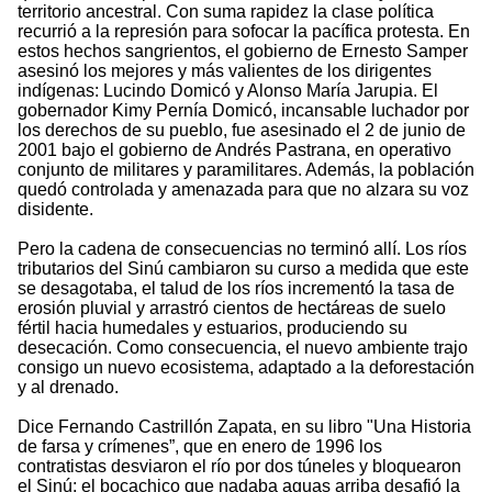
territorio ancestral. Con suma rapidez la clase política
recurrió a la represión para sofocar la pacífica protesta. En
estos hechos sangrientos, el gobierno de Ernesto Samper
asesinó los mejores y más valientes de los dirigentes
indígenas: Lucindo Domicó y Alonso María Jarupia. El
gobernador Kimy Pernía Domicó, incansable luchador por
los derechos de su pueblo, fue asesinado el 2 de junio de
2001 bajo el gobierno de Andrés Pastrana, en operativo
conjunto de militares y paramilitares. Además, la población
quedó controlada y amenazada para que no alzara su voz
disidente.
Pero la cadena de consecuencias no terminó allí. Los ríos
tributarios del Sinú cambiaron su curso a medida que este
se desagotaba, el talud de los ríos incrementó la tasa de
erosión pluvial y arrastró cientos de hectáreas de suelo
fértil hacia humedales y estuarios, produciendo su
desecación. Como consecuencia, el nuevo ambiente trajo
consigo un nuevo ecosistema, adaptado a la deforestación
y al drenado.
Dice Fernando Castrillón Zapata, en su libro "Una Historia
de farsa y crímenes”, que en enero de 1996 los
contratistas desviaron el río por dos túneles y bloquearon
el Sinú; el bocachico que nadaba aguas arriba desafió la