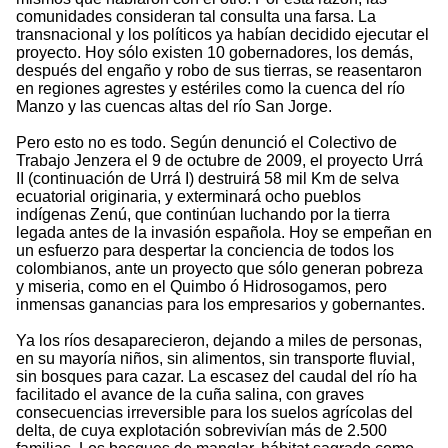
comunidades consideran tal consulta una farsa. La
transnacional y los políticos ya habían decidido ejecutar el
proyecto. Hoy sólo existen 10 gobernadores, los demás,
después del engaño y robo de sus tierras, se reasentaron
en regiones agrestes y estériles como la cuenca del río
Manzo y las cuencas altas del río San Jorge.
Pero esto no es todo. Según denunció el Colectivo de
Trabajo Jenzera el 9 de octubre de 2009, el proyecto Urrá
II (continuación de Urrá I) destruirá 58 mil Km de selva
ecuatorial originaria, y exterminará ocho pueblos
indígenas Zenú, que continúan luchando por la tierra
legada antes de la invasión española. Hoy se empeñan en
un esfuerzo para despertar la conciencia de todos los
colombianos, ante un proyecto que sólo generan pobreza
y miseria, como en el Quimbo ó Hidrosogamos, pero
inmensas ganancias para los empresarios y gobernantes.
Ya los ríos desaparecieron, dejando a miles de personas,
en su mayoría niños, sin alimentos, sin transporte fluvial,
sin bosques para cazar. La escasez del caudal del río ha
facilitado el avance de la cuña salina, con graves
consecuencias irreversible para los suelos agrícolas del
delta, de cuya explotación sobrevivían más de 2.500