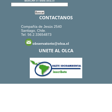
BUSCAR
en
www.olca.cl
CONTACTANOS
Compañía de Jesús 2540
Santiago, Chile.
Tel: 56.2.33654873
observatorio@olca.cl
UNETE AL OLCA