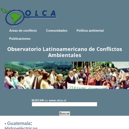
Areas de conflicto
Comunidades
Política ambiental
Publicaciones
Observatorio Latinoamericano de Conflictos
Ambientales
BUSCAR
en
www.olca.cl
-
Guatemala
:
Hidroeléctricas