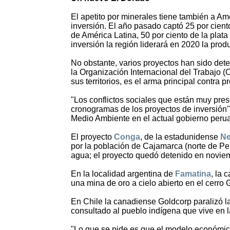
El apetito por minerales tiene también a Am
inversión. El año pasado captó 25 por cient
de América Latina, 50 por ciento de la plata
inversión la región liderará en 2020 la prod
No obstante, varios proyectos han sido dete
la Organización Internacional del Trabajo (
sus territorios, es el arma principal contra 
"Los conflictos sociales que están muy pres
cronogramas de los proyectos de inversión",
Medio Ambiente en el actual gobierno peru
El proyecto
Conga
, de la estadunidense
N
por la población de Cajamarca (norte de Perú
agua; el proyecto quedó detenido en novie
En la localidad argentina de
Famatina
, la 
una mina de oro a cielo abierto en el cerro
En Chile la canadiense Goldcorp paralizó l
consultado al pueblo indígena que vive en l
"Lo que se pide es que el modelo económico 