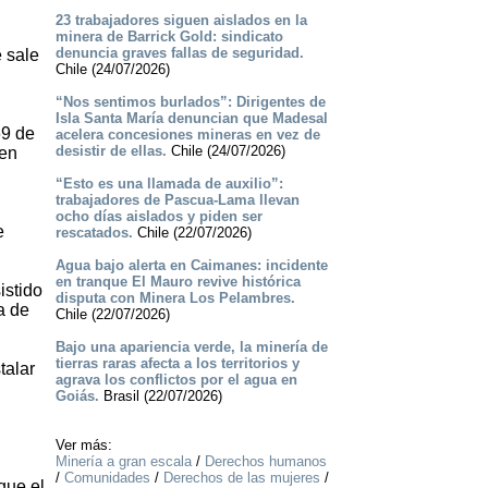
23 trabajadores siguen aislados en la
minera de Barrick Gold: sindicato
denuncia graves fallas de seguridad.
e sale
Chile (24/07/2026)
“Nos sentimos burlados”: Dirigentes de
Isla Santa María denuncian que Madesal
69 de
acelera concesiones mineras en vez de
desistir de ellas.
Chile (24/07/2026)
 en
“Esto es una llamada de auxilio”:
trabajadores de Pascua-Lama llevan
ocho días aislados y piden ser
e
rescatados.
Chile (22/07/2026)
Agua bajo alerta en Caimanes: incidente
en tranque El Mauro revive histórica
istido
disputa con Minera Los Pelambres.
a de
Chile (22/07/2026)
Bajo una apariencia verde, la minería de
tierras raras afecta a los territorios y
talar
agrava los conflictos por el agua en
Goiás.
Brasil (22/07/2026)
Ver más:
Minería a gran escala
/
Derechos humanos
/
Comunidades
/
Derechos de las mujeres
/
que el