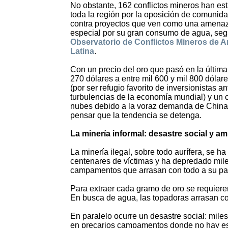
No obstante, 162 conflictos mineros han es
toda la región por la oposición de comunid
contra proyectos que ven como una amenaz
especial por su gran consumo de agua, seg
Observatorio de Conflictos Mineros de 
Latina
.
Con un precio del oro que pasó en la últim
270 dólares a entre mil 600 y mil 800 dólar
(por ser refugio favorito de inversionistas an
turbulencias de la economía mundial) y un c
nubes debido a la voraz demanda de China
pensar que la tendencia se detenga.
La minería informal: desastre social y am
La minería ilegal, sobre todo aurífera, se h
centenares de víctimas y ha depredado mil
campamentos que arrasan con todo a su pa
Para extraer cada gramo de oro se requieren 
En busca de agua, las topadoras arrasan co
En paralelo ocurre un desastre social: mil
en precarios campamentos donde no hay escue