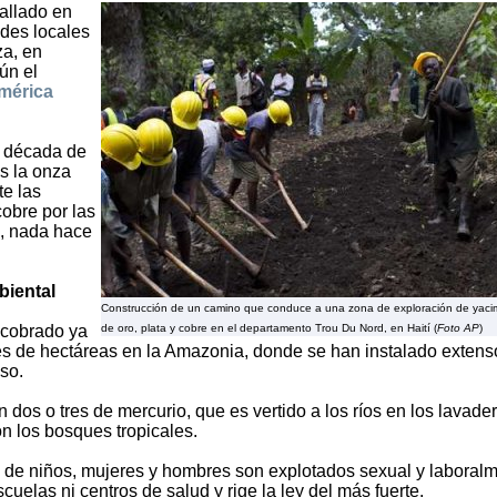
tallado en
ades locales
a, en
ún el
América
a década de
es la onza
te las
obre por las
, nada hace
biental
Construcción de un camino que conduce a una zona de exploración de yaci
a cobrado ya
de oro, plata y cobre en el departamento Trou Du Nord, en Haití (
Foto AP
)
es de hectáreas en la Amazonia, donde se han instalado extens
so.
dos o tres de mercurio, que es vertido a los ríos en los lavader
n los bosques tropicales.
es de niños, mujeres y hombres son explotados sexual y laboralm
las ni centros de salud y rige la ley del más fuerte.