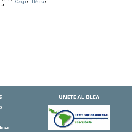
Conga
/
El Morro
/
la
S
UNETE AL OLCA
0
ca.cl