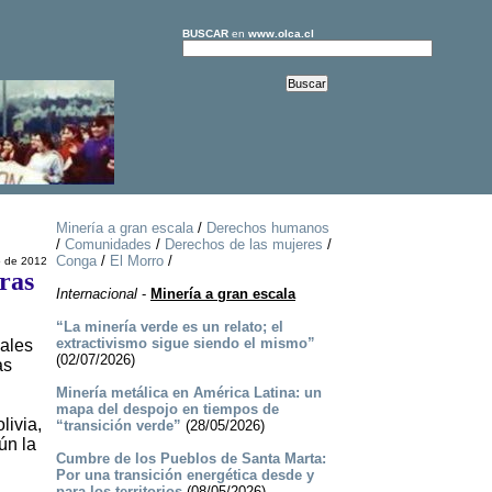
BUSCAR
en
www.olca.cl
Minería a gran escala
/
Derechos humanos
/
Comunidades
/
Derechos de las mujeres
/
Conga
/
El Morro
/
 de 2012
ras
Internacional
-
Minería a gran escala
“La minería verde es un relato; el
extractivismo sigue siendo el mismo”
gales
(02/07/2026)
as
Minería metálica en América Latina: un
mapa del despojo en tiempos de
livia,
“transición verde”
(28/05/2026)
ún la
Cumbre de los Pueblos de Santa Marta:
Por una transición energética desde y
para los territorios
(08/05/2026)