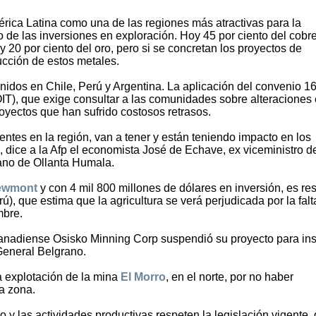
érica Latina como una de las regiones más atractivas para la
o de las inversiones en exploración. Hoy 45 por ciento del cobr
 y 20 por ciento del oro, pero si se concretan los proyectos de
ucción de estos metales.
nidos en Chile, Perú y Argentina. La aplicación del convenio 1
OIT), que exige consultar a las comunidades sobre alteraciones
proyectos que han sufrido costosos retrasos.
entes en la región, van a tener y están teniendo impacto en los
 dice a la Afp el economista José de Echave, ex viceministro d
ano de Ollanta Humala.
ewmont
y con 4 mil 800 millones de dólares en inversión, es res
), que estima que la agricultura se verá perjudicada por la falt
mbre.
canadiense Osisko Minning Corp suspendió su proyecto para ins
 General Belgrano.
a explotación de la mina
El Morro
, en el norte, por no haber
a zona.
y las actividades productivas respeten la legislación vigente, 