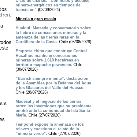
Ciclo de charlas: “Conflictos y debates
minero-energéticos en tiempos de
ados
transición”
(03/09/2024)
ldren
.
Minería a gran escala
 a
Hualqui: Mateada y conversatorio sobre
la fiebre de concesiones mineras y la
amenaza de las tierras raras en la
Cordillera de la Costa.
Chile (05/08/2026)
 todos
este
Empresa china que construye Central
Rucalhue mantiene concesiones
mineras sobre 1.610 hectáreas en
territorio mapuche pewenche.
Chile
(30/07/2026)
“Barrick siempre miente”: declaración
de la Asamblea por la Defensa del Agua
y los Glaciares del Valle del Huasco.
Chile (28/07/2026)
Madesal y el negocio de las tierras
ala,
raras: las inversiones que su presidente
omitió ante la comunidad de Isla Santa
María.
Chile (27/07/2026)
nes
Temporal expone la amenaza de los
relaves y cuestiona el relato de la
“minería verde”.
Chile (27/07/2026)