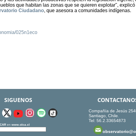
pueblos que habitan las zonas que se quieren explotar", explicó 
rvatorio Ciudadano
, que asesora a comunidades indígenas.
conomia/025n1eco
SIGUENOS
CONTACTANO
Compañía de Jesús 254
Santiago, Chile.
Tel: 56.2.33654873
CAR
en
www.olca.cl
observatorio@ol