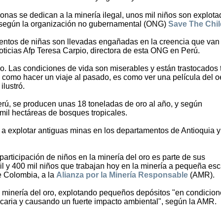
onas se dedican a la minería ilegal, unos mil niños son explot
 según la organización no gubernamental (ONG)
Save The Chi
ientos de niñas son llevadas engañadas en la creencia que van
oticias Afp Teresa Carpio, directora de esta ONG en Perú.
o. Las condiciones de vida son miserables y están trastocados
es como hacer un viaje al pasado, es como ver una película del o
ilustró.
rú, se producen unas 18 toneladas de oro al año, y según
 mil hectáreas de bosques tropicales.
a explotar antiguas minas en los departamentos de Antioquia y
articipación de niños en la minería del oro es parte de sus
il y 400 mil niños que trabajan hoy en la minería a pequeña esc
e Colombia, a la
Alianza por la Minería Responsable
(AMR).
a minería del oro, explotando pequeños depósitos "en condicio
aria y causando un fuerte impacto ambiental", según la AMR.