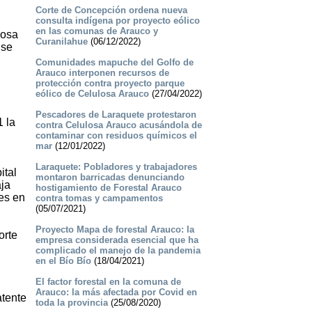
Corte de Concepción ordena nueva
consulta indígena por proyecto eólico
en las comunas de Arauco y
losa
Curanilahue
(06/12/2022)
 se
Comunidades mapuche del Golfo de
Arauco interponen recursos de
protección contra proyecto parque
eólico de Celulosa Arauco
(27/04/2022)
Pescadores de Laraquete protestaron
1 la
contra Celulosa Arauco acusándola de
contaminar con residuos químicos el
mar
(12/01/2022)
Laraquete: Pobladores y trabajadores
ital
montaron barricadas denunciando
aja
hostigamiento de Forestal Arauco
es en
contra tomas y campamentos
(05/07/2021)
Proyecto Mapa de forestal Arauco: la
orte
empresa considerada esencial que ha
complicado el manejo de la pandemia
en el Bío Bío
(18/04/2021)
El factor forestal en la comuna de
Arauco: la más afectada por Covid en
atente
toda la provincia
(25/08/2020)