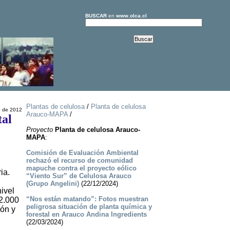
BUSCAR
en
www.olca.cl
Plantas de celulosa
/
Planta de celulosa
 de 2012
Arauco-MAPA
/
tal
Proyecto
Planta de celulosa Arauco-
MAPA
:
Comisión de Evaluación Ambiental
rechazó el recurso de comunidad
mapuche contra el proyecto eólico
ia.
“Viento Sur” de Celulosa Arauco
(Grupo Angelini)
(22/12/2024)
ivel
“Nos están matando”: Fotos muestran
 2.000
peligrosa situación de planta química y
lón y
forestal en Arauco Andina Ingredients
(22/03/2024)