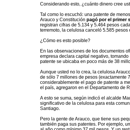
Considerando esto, ¿cuánto dinero cree us
Tal como lo escuchó: una patente de menos
Arauco y Constitución
pagó por el primer 
registran cifras de 5.134 y 5.464 pesos ca
terremoto, la celulosa canceló 5.585 pesos 
¿Cómo es esto posible?
En las observaciones de los documentos ofi
empresa declara capital negativo, tomando 
patente se ubicaba en poco más de 38 mill
Aunque usted no lo crea, la celulosa Arauco
de sólo 7 millones de pesos (exactamente 
considerablemente el pago de patente a me
el país, agregaron en el Departamento de R
A esto se suma, según indicó el alcalde Mau
significativo de la celulosa para esta comu
Santiago.
Pero la gente de Arauco, que tiene sus peq
también paga sus patentes. Por ejemplo, un
al año como mínimo 37 mil pesos. Y un res