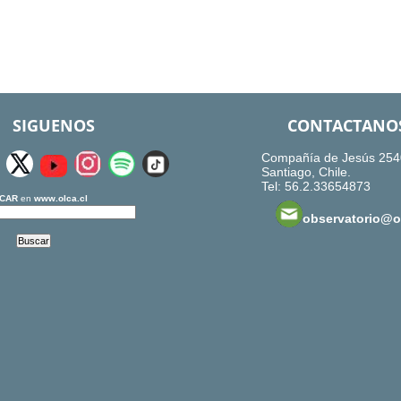
SIGUENOS
CONTACTANO
Compañía de Jesús 254
Santiago, Chile.
Tel: 56.2.33654873
CAR
en
www.olca.cl
observatorio@ol