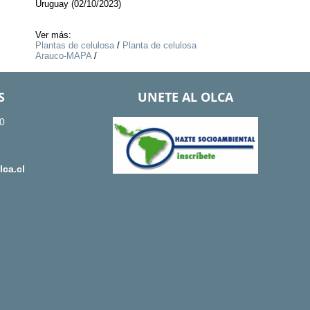
Uruguay (02/10/2023)
Ver más:
Plantas de celulosa
/
Planta de celulosa
Arauco-MAPA
/
S
UNETE AL OLCA
0
ca.cl