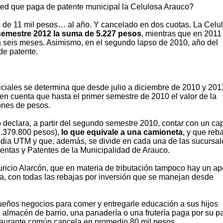
ted que paga de patente municipal la Celulosa Arauco?
 de 11 mil pesos… al año. Y cancelado en dos cuotas. La Celu
semestre 2012 la suma de 5.227 pesos
, mientras que en 2011
da seis meses. Asimismo, en el segundo lapso de 2010, año del
de patente.
ciales se determina que desde julio a diciembre de 2010 y 201
en cuenta que hasta el primer semestre de 2010 el valor de la
ones de pesos.
 declara, a partir del segundo semestre 2010, contar con un cap
7.379.800 pesos),
lo que equivale a una camioneta
, y que reb
dia UTM y que, además, se divide en cada una de las sucursal
entas y Patentes de la Municipalidad de Arauco.
ricio Alarcón, que en materia de tributación tampoco hay un ap
na, con todas las rebajas por inversión que se manejan desde
ueños negocios para comer y entregarle educación a sus hijos
 almacén de barrio, una panadería o una frutería paga por su p
taurante común cancela en promedio 80 mil pesos.