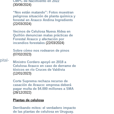
CMPC de Nacimiento en 2022
(30/08/2024)
“Nos están matando”: Fotos muestran
peligrosa situación de planta química y
forestal en Arauco Andina Ingredients
(22/03/2024)
Vecinos de Celulosa Nueva Aldea en
Quillón denuncian malas prácticas de
Forestal Arauco y afectación por
incendios forestales
(22/03/2024)
Sobre cómo nos rodearon de pinos
(07/02/2023)
ital-
Ministro Cordero apoyó en 2018 a
Celulosa Arauco en caso de derrame de
tóxicos en río Cruces de Valdivia
(12/01/2023)
Corte Suprema rechaza recurso de
casación de Arauco: empresa deberá
pagar multa de $4.000 millones a SMA
(28/12/2022)
Plantas de celulosa
Derribando mitos: el verdadero impacto
de las plantas de celulosa en Uruguay.