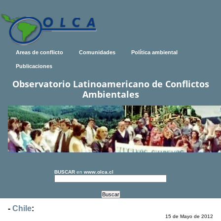
Areas de conflicto
Comunidades
Política ambiental
Publicaciones
Observatorio Latinoamericano de Conflictos
Ambientales
BUSCAR
en
www.olca.cl
-
Chile
:
15 de Mayo de 2012