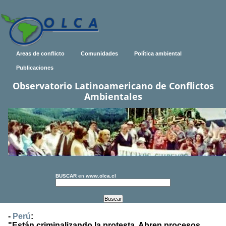
Areas de conflicto
Comunidades
Política ambiental
Publicaciones
Observatorio Latinoamericano de Conflictos
Ambientales
BUSCAR
en
www.olca.cl
-
Perú
:
"Están criminalizando la protesta. Abren procesos