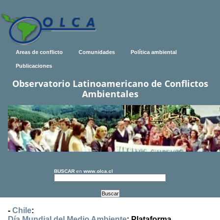
Areas de conflicto
Comunidades
Política ambiental
Publicaciones
Observatorio Latinoamericano de Conflictos
Ambientales
BUSCAR
en
www.olca.cl
-
Chile
:
Día Mundial del Medio Ambiente
: Plataforma