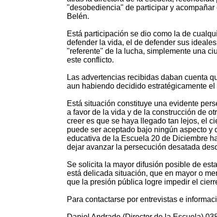
"desobediencia" de participar y acompañar 
Belén.
Está participación se dio como la de cual
defender la vida, el de defender sus ideale
"referente" de la lucha, simplemente una c
este conflicto.
Las advertencias recibidas daban cuenta que
aun habiendo decidido estratégicamente el c
Está situación constituye una evidente per
a favor de la vida y de la construcción de 
creer es que se haya llegado tan lejos, el c
puede ser aceptado bajo ningún aspecto y
educativa de la Escuela 20 de Diciembre ha 
dejar avanzar la persecución desatada de
Se solicita la mayor difusión posible de est
está delicada situación, que en mayor o me
que la presión pública logre impedir el cierr
Para contactarse por entrevistas e informac
Daniel Andrade (Director de la Escuela) 0