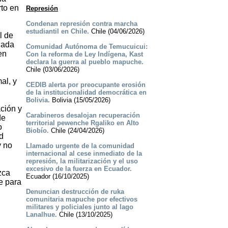
rto en
Represión
Condenan represión contra marcha
estudiantil en Chile.
Chile (04/06/2026)
l de
nada
Comunidad Autónoma de Temucuicui:
en
Con la reforma de Ley Indígena, Kast
declara la guerra al pueblo mapuche.
Chile (03/06/2026)
al, y
CEDIB alerta por preocupante erosión
de la institucionalidad democrática en
Bolivia.
Bolivia (15/05/2026)
ción y
Carabineros desalojan recuperación
de
territorial pewenche Rgaliko en Alto
o
Biobío.
Chile (24/04/2026)
d
y no
Llamado urgente de la comunidad
internacional al cese inmediato de la
represión, la militarización y el uso
excesivo de la fuerza en Ecuador.
zca
Ecuador (16/10/2025)
e para
Denuncian destrucción de ruka
comunitaria mapuche por efectivos
militares y policiales junto al lago
Lanalhue.
Chile (13/10/2025)