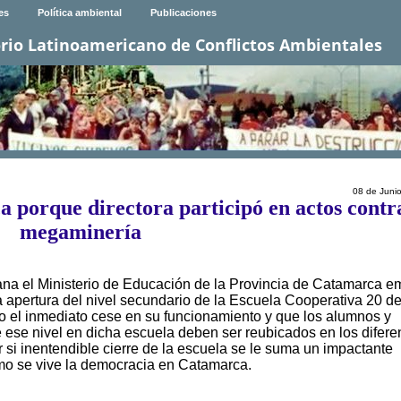
es
Política ambiental
Publicaciones
rio Latinoamericano de Conflictos Ambientales
08 de Juni
 porque directora participó en actos contr
megaminería
a el Ministerio de Educación de la Provincia de Catamarca em
apertura del nivel secundario de la Escuela Cooperativa 20 d
o el inmediato cese en su funcionamiento y que los alumnos y
ese nivel en dicha escuela deben ser reubicados en los difere
r si inentendible cierre de la escuela se le suma un impactante
omo se vive la democracia en Catamarca.