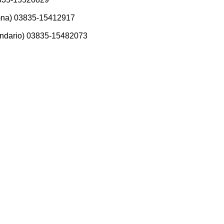
mna) 03835-15412917
undario) 03835-15482073