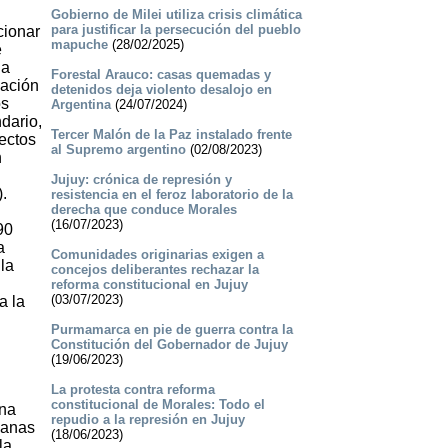
Gobierno de Milei utiliza crisis climática
para justificar la persecución del pueblo
cionar
mapuche
(28/02/2025)
e
la
Forestal Arauco: casas quemadas y
cación
detenidos deja violento desalojo en
os
Argentina
(24/07/2024)
dario,
Tercer Malón de la Paz instalado frente
ectos
al Supremo argentino
(02/08/2023)
n
Jujuy: crónica de represión y
.
resistencia en el feroz laboratorio de la
derecha que conduce Morales
(16/07/2023)
90
a
Comunidades originarias exigen a
la
concejos deliberantes rechazar la
reforma constitucional en Jujuy
(03/07/2023)
a la
Purmamarca en pie de guerra contra la
Constitución del Gobernador de Jujuy
(19/06/2023)
La protesta contra reforma
constitucional de Morales: Todo el
una
repudio a la represión en Jujuy
manas
(18/06/2023)
la