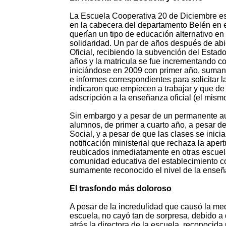
La Escuela Cooperativa 20 de Diciembre es
en la cabecera del departamento Belén en e
querían un tipo de educación alternativo en 
solidaridad. Un par de años después de abi
Oficial, recibiendo la subvención del Estad
años y la matricula se fue incrementando co
iniciándose en 2009 con primer año, suman
e informes correspondientes para solicitar l
indicaron que empiecen a trabajar y que de
adscripción a la enseñanza oficial (el mismo
Sin embargo y a pesar de un permanente au
alumnos, de primer a cuarto año, a pesar d
Social, y a pesar de que las clases se inic
notificación ministerial que rechaza la ape
reubicados inmediatamente en otras escuela
comunidad educativa del establecimiento c
sumamente reconocido el nivel de la enseñ
El trasfondo más doloroso
A pesar de la incredulidad que causó la me
escuela, no cayó tan de sorpresa, debido a 
atrás la directora de la escuela, reconocida 