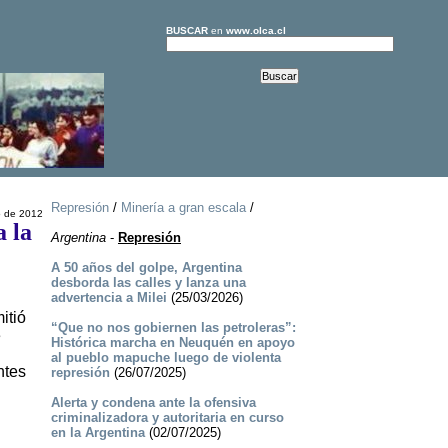
BUSCAR
en
www.olca.cl
Represión
/
Minería a gran escala
/
o de 2012
a la
Argentina
-
Represión
A 50 años del golpe, Argentina
desborda las calles y lanza una
advertencia a Milei
(25/03/2026)
itió
“Que no nos gobiernen las petroleras”:
e
Histórica marcha en Neuquén en apoyo
al pueblo mapuche luego de violenta
ntes
represión
(26/07/2025)
Alerta y condena ante la ofensiva
criminalizadora y autoritaria en curso
en la Argentina
(02/07/2025)