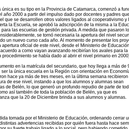
 única es su tipo en la Provincia de Catamarca, comenzó a fun
l año 2000 a partir del impulso dado por docentes y padres qu
el que se desarrollen otros valores ligados al cooperativismo y 
erta la Escuela, se aprobó la adscripción de la misma a la Edu
o para las escuelas de gestión privada. A medida que pasaron l
nsiderablemente, se tornó necesaria la apertura del nivel secun
do un nuevo curso cada año. Al momento de presentar los proy
a apertura oficial de este nivel, desde el Ministerio de Educació
 acuerdo a como vayan avanzando recibirían los avales para la
 procedimiento se había dado al abrir el nivel primario en 2000)
mento en la matrícula del secundario, que hoy llega a más de 
e ser la única escuela en la Región con orientación en Economí
iaron hace ya más de tres meses, en la última semana recibieron 
rtura de ese nivel, instando a que los alumnos y alumnas sean
s de Belén, lo que generó un profundo repudio de parte de tod
omo así también de toda la población de Belén, ya que es
anza que la 20 de Diciembre brinda a sus alumnos y alumnas.
dida tomada por el Ministerio de Educación, ordenando cerrar 
distintas advertencias recibidas por quién fuera hasta hace se
por su fuerte trabajo ligado a lo social, pero habiendo cometido 