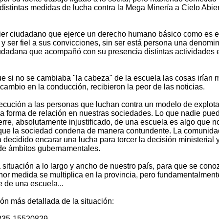
distintas medidas de lucha contra la Mega Minería a Cielo Abie
quier ciudadano que ejerce un derecho humano básico como es e
s y ser fiel a sus convicciones, sin ser está persona una denomi
iudadana que acompañó con su presencia distintas actividades 
 si no se cambiaba "la cabeza" de la escuela las cosas irían m
ambio en la conducción, recibieron la peor de las noticias.
secución a las personas que luchan contra un modelo de explota
otra forma de relación en nuestras sociedades. Lo que nadie pue
ierre, absolutamente injustificado, de una escuela es algo que n
 que la sociedad condena de manera contundente. La comunida
decidido encarar una lucha para torcer la decisión ministerial 
sde ámbitos gubernamentales.
a situación a lo largo y ancho de nuestro país, para que se cono
nor medida se multiplica en la provincia, pero fundamentalment
e de una escuela...
ión más detallada de la situación:
3835-15520829