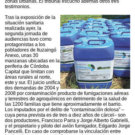
zonas urbanas. El tribunal escuchó además otros tres
testimonios.
Tras la exposición de la
situación sanitaria
realizada ayer, la
segunda jornada de
audiencias tuvo como
protagonistas a los
pobladores de Ituzaingó
Anexo, unas 30
manzanas ubicadas en la
periferia de Córdoba
Capital que limitan con
áreas rurales al norte,
este y sur. El juicio unifica
dos demandas de 2004 y
2008 por contaminación producto de fumigaciones aéreas
y terrestres de agroquímicos en detrimento de la salud de
las 1200 familias que tiene aproximadamente el barrio.
Los imputados por el delito de “contaminación dolosa” –
cuya pena prevista es de tres a diez años de cárcel– son
dos productores, Francisco Parra y Jorge Alberto Gabrielli,
y el propietario y piloto del avión fumigador, Edgardo Jorge
Pancelli. En caso de comprobarse la vinculación entre