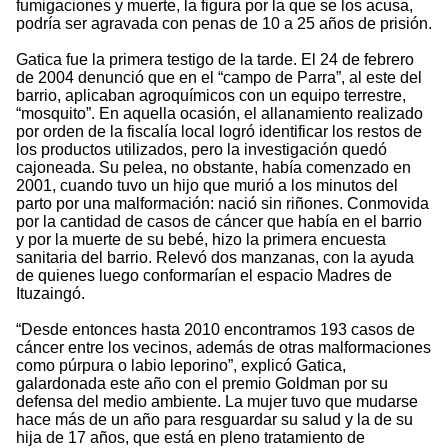
fumigaciones y muerte, la figura por la que se los acusa,
podría ser agravada con penas de 10 a 25 años de prisión.
Gatica fue la primera testigo de la tarde. El 24 de febrero
de 2004 denunció que en el “campo de Parra”, al este del
barrio, aplicaban agroquímicos con un equipo terrestre,
“mosquito”. En aquella ocasión, el allanamiento realizado
por orden de la fiscalía local logró identificar los restos de
los productos utilizados, pero la investigación quedó
cajoneada. Su pelea, no obstante, había comenzado en
2001, cuando tuvo un hijo que murió a los minutos del
parto por una malformación: nació sin riñones. Conmovida
por la cantidad de casos de cáncer que había en el barrio
y por la muerte de su bebé, hizo la primera encuesta
sanitaria del barrio. Relevó dos manzanas, con la ayuda
de quienes luego conformarían el espacio Madres de
Ituzaingó.
“Desde entonces hasta 2010 encontramos 193 casos de
cáncer entre los vecinos, además de otras malformaciones
como púrpura o labio leporino”, explicó Gatica,
galardonada este año con el premio Goldman por su
defensa del medio ambiente. La mujer tuvo que mudarse
hace más de un año para resguardar su salud y la de su
hija de 17 años, que está en pleno tratamiento de