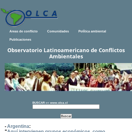
Areas de conflicto
Comunidades
Política ambiental
Publicaciones
Observatorio Latinoamericano de Conflictos
Ambientales
BUSCAR
en
www.olca.cl
-
Argentina
:
"
Aquí intervienen grupos económicos, como