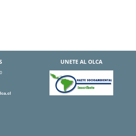
S
UNETE AL OLCA
0
ca.cl