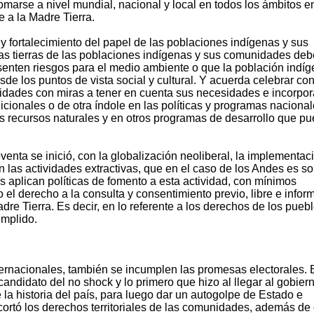
marse a nivel mundial, nacional y local en todos los ámbitos e
 a la Madre Tierra.
y fortalecimiento del papel de las poblaciones indígenas y sus
s tierras de las poblaciones indígenas y sus comunidades de
esenten riesgos para el medio ambiente o que la población indí
de los puntos de vista social y cultural. Y acuerda celebrar co
idades con miras a tener en cuenta sus necesidades e incorpor
icionales o de otra índole en las políticas y programas naciona
s recursos naturales y en otros programas de desarrollo que p
nta se inició, con la globalización neoliberal, la implementac
 las actividades extractivas, que en el caso de los Andes es s
 aplican políticas de fomento a esta actividad, con mínimos
 el derecho a la consulta y consentimiento previo, libre e infor
dre Tierra. Es decir, en lo referente a los derechos de los pueb
umplido.
ernacionales, también se incumplen las promesas electorales. 
andidato del no shock y lo primero que hizo al llegar al gobier
la historia del país, para luego dar un autogolpe de Estado e
ortó los derechos territoriales de las comunidades, además de 