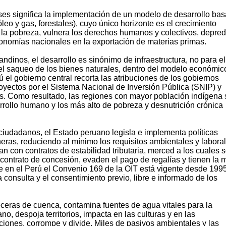
ses significa la implementación de un modelo de desarrollo ba
óleo y gas, forestales), cuyo único horizonte es el crecimiento
la pobreza, vulnera los derechos humanos y colectivos, depred
conomías nacionales en la exportación de materias primas.
andinos, el desarrollo es sinónimo de infraestructura, no para el
ar el saqueo de los bienes naturales, dentro del modelo económic
ú el gobierno central recorta las atribuciones de los gobiernos
oyectos por el Sistema Nacional de Inversión Pública (SNIP) y
s. Como resultado, las regiones con mayor población indígena
rrollo humano y los más alto de pobreza y desnutrición crónica
ciudadanos, el Estado peruano legisla e implementa políticas
eras, reduciendo al mínimo los requisitos ambientales y laboral
 con contratos de estabilidad tributaria, merced a los cuales s
 contrato de concesión, evaden el pago de regalías y tienen la
ue en el Perú el Convenio 169 de la OIT está vigente desde 1995
consulta y el consentimiento previo, libre e informado de los
beceras de cuenca, contamina fuentes de agua vitales para la
o, despoja territorios, impacta en las culturas y en las
ones, corrompe y divide. Miles de pasivos ambientales y las