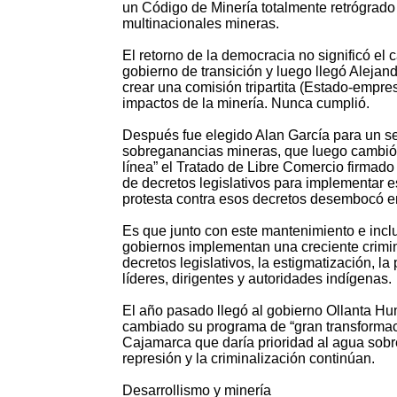
un Código de Minería totalmente retrógrado 
multinacionales mineras.
El retorno de la democracia no significó el 
gobierno de transición y luego llegó Alejan
crear una comisión tripartita (Estado-empre
impactos de la minería. Nunca cumplió.
Después fue elegido Alan García para un s
sobreganancias mineras, que luego cambió p
línea” el Tratado de Libre Comercio firmado
de decretos legislativos para implementar e
protesta contra esos decretos desembocó e
Es que junto con este mantenimiento e inclu
gobiernos implementan una creciente crimina
decretos legislativos, la estigmatización, la 
líderes, dirigentes y autoridades indígenas.
El año pasado llegó al gobierno Ollanta Hum
cambiado su programa de “gran transformaci
Cajamarca que daría prioridad al agua sobre
represión y la criminalización continúan.
Desarrollismo y minería