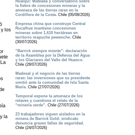
Hualqui: Mateada y conversatorio sobre
la fiebre de concesiones mineras y la
amenaza de las tierras raras en la
Cordillera de la Costa.
Chile (05/08/2026)
Empresa china que construye Central
ó
Rucalhue mantiene concesiones
 y los
mineras sobre 1.610 hectáreas en
territorio mapuche pewenche.
Chile
(30/07/2026)
“Barrick siempre miente”: declaración
or
de la Asamblea por la Defensa del Agua
uete
y los Glaciares del Valle del Huasco.
 La
Chile (28/07/2026)
Madesal y el negocio de las tierras
raras: las inversiones que su presidente
os
omitió ante la comunidad de Isla Santa
María.
Chile (27/07/2026)
 de
Temporal expone la amenaza de los
relaves y cuestiona el relato de la
“minería verde”.
Chile (27/07/2026)
bía
23 trabajadores siguen aislados en la
y la
minera de Barrick Gold: sindicato
denuncia graves fallas de seguridad.
Chile (24/07/2026)