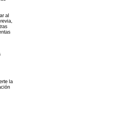
ar al
revia,
tras
entas
s
erte la
ación