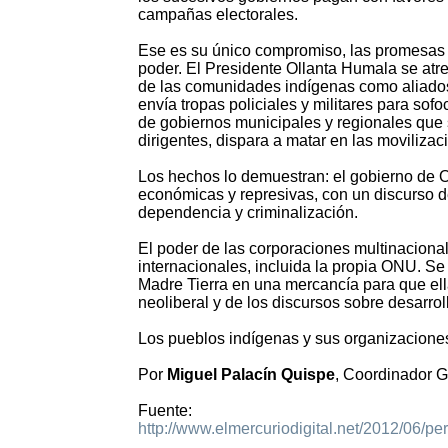
campañas electorales.
Ese es su único compromiso, las promesas he
poder. El Presidente Ollanta Humala se atre
de las comunidades indígenas como aliados 
envía tropas policiales y militares para sofo
de gobiernos municipales y regionales que 
dirigentes, dispara a matar en las movilizac
Los hechos lo demuestran: el gobierno de O
económicas y represivas, con un discurso d
dependencia y criminalización.
El poder de las corporaciones multinaciona
internacionales, incluida la propia ONU. Se 
Madre Tierra en una mercancía para que ell
neoliberal y de los discursos sobre desarro
Los pueblos indígenas y sus organizacione
Por
Miguel Palacín Quispe
, Coordinador 
Fuente:
http://www.elmercuriodigital.net/2012/06/per