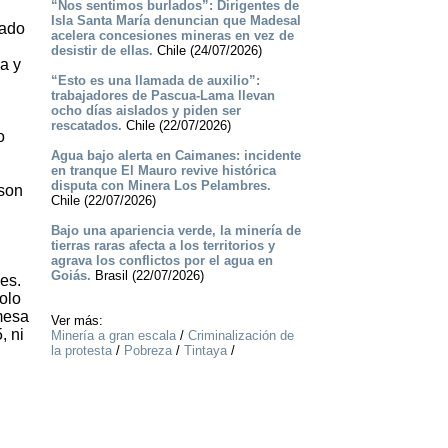
“Nos sentimos burlados”: Dirigentes de
Isla Santa María denuncian que Madesal
sado
acelera concesiones mineras en vez de
desistir de ellas.
Chile (24/07/2026)
a y
“Esto es una llamada de auxilio”:
trabajadores de Pascua-Lama llevan
ocho días aislados y piden ser
rescatados.
Chile (22/07/2026)
o
Agua bajo alerta en Caimanes: incidente
en tranque El Mauro revive histórica
disputa con Minera Los Pelambres.
 son
Chile (22/07/2026)
Bajo una apariencia verde, la minería de
tierras raras afecta a los territorios y
agrava los conflictos por el agua en
Goiás.
Brasil (22/07/2026)
es.
olo
 mesa
Ver más:
, ni
Minería a gran escala
/
Criminalización de
la protesta
/
Pobreza
/
Tintaya
/