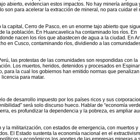
tajo abierto, evidencian estos impactos. No hay minería antigua 
o son para acelerar la extracción de mineral, no para cuidar el
o la capital, Cerro de Pasco, en un enorme tajo abierto que sigu
de la población. En Huancavelica ha contaminado los ríos. En
donde nacen los ríos que abastecen de agua a la ciudad. En A
ho en Cusco, contaminando ríos, dividiendo a las comunidades
Perú, las protestas de las comunidades son respondidas con la
ización. Los muertos, heridos, detenidos y procesados en Espina
do, para la cual los gobiernos han emitido normas que penalizan
 licencia para matar.
lo de desarrollo impuesto por los países ricos y sus corporaci
enibilidad” será solo discurso hueco. Hablar de “economía verd
Tierra, es profundizar la dependencia y la pobreza, es ampliar a
ión y la militarización, con estados de emergencia, con muertos y
dos. El Estado sustenta la economía nacional en el extractivism
políticos y económicos los aportes de las empresas mineras a 