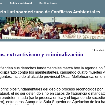
es
Política ambiental
Publicaciones
rio Latinoamericano de Conflictos Ambientales
14 de Juni
os, extractivismo y criminalización
efienden sus derechos fundamentales marca hoy la agenda polí
a disparado contra los manifestantes, causando cuatro muertes y
igentes, incluido al alcalde provincial Oscar Mollohuanca, en el
 principios fundamentales del debido proceso reconocidos por l
natural, el no ser detenido sino en casos de flagrancia o mandat
ión predeterminada (se le procesa en Ica y el lugar donde sucedi
o), entre otros. Aunque la Sala Superior de Apelación de Ica h