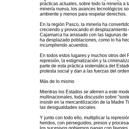
prácticas actuales, sobre todo la minería a 
minería nueva, los avances tecnológicos sol
ambiente y menos para respetar derechos.
En la región Pasco, la minería ha convertid
creciendo y provocando el desplazamiento 
Cajamarca ha arrasado con las lagunas de 
ha desplazado poblaciones, como lo ha hec
incumpliendo acuerdos.
En todos estos lugares y muchos otros del 
represión, la estigmatización y la criminal
parte de esta práctica sistemática del Esta
protesta social y dan a las fuerzas del orden
Más de lo mismo
Mientras los Estados se aferren a este mode
multinacionales, toda discusión sobre “sost
insistir en la mercantilización de la Madre 
las desigualdades sociales.
Y junto con todo ello, multiplicar la repres
heridos, con perseguidos, presos y procesa
los sucesivos gobiernos pagan con favores 