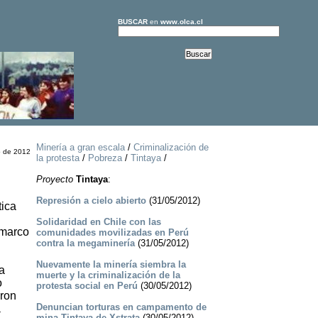
BUSCAR
en
www.olca.cl
Minería a gran escala
/
Criminalización de
o de 2012
la protesta
/
Pobreza
/
Tintaya
/
Proyecto
Tintaya
:
Represión a cielo abierto
(31/05/2012)
tica
Solidaridad en Chile con las
 marco
comunidades movilizadas en Perú
contra la megaminería
(31/05/2012)
Nuevamente la minería siembra la
a
muerte y la criminalización de la
o
protesta social en Perú
(30/05/2012)
eron
Denuncian torturas en campamento de
a
mina Tintaya de Xstrata
(30/05/2012)