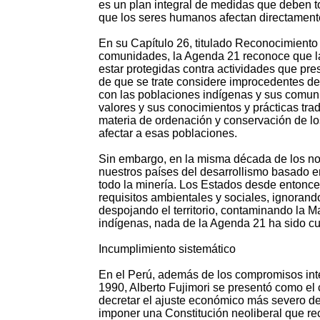
es un plan integral de medidas que deben to
que los seres humanos afectan directamente
En su Capítulo 26, titulado Reconocimiento 
comunidades, la Agenda 21 reconoce que la
estar protegidas contra actividades que pr
de que se trate considere improcedentes des
con las poblaciones indígenas y sus comun
valores y sus conocimientos y prácticas trad
materia de ordenación y conservación de lo
afectar a esas poblaciones.
Sin embargo, en la misma década de los nove
nuestros países del desarrollismo basado en
todo la minería. Los Estados desde entonces
requisitos ambientales y sociales, ignorando
despojando el territorio, contaminando la Ma
indígenas, nada de la Agenda 21 ha sido c
Incumplimiento sistemático
En el Perú, además de los compromisos int
1990, Alberto Fujimori se presentó como el c
decretar el ajuste económico más severo de 
imponer una Constitución neoliberal que rec