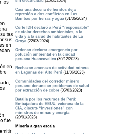
sin electricidad
(11/08/2024)
n los
Casi una decena de heridos deja
represión a dos conflictos en Las
Bambas por tierras y agua
(31/05/2024)
ben
Corte IDH declaró a Perú “responsable”
gena
de violar derechos ambientales, a la
nsultas
vida y a la salud de habitantes de La
ar sus
Oroya
(22/03/2024)
les en
Ordenan declarar emergencia por
uedan
polución ambiental en la ciudad
peruana Huancavelica
(30/12/2023)
ión en
Rechazan amenaza de actividad minera
obre
en Lagunas del Alto Perú
(11/06/2023)
Comunidades del corredor minero
mado,
peruano denuncian problemas de salud
los
por extracción de cobre
(05/03/2023)
Batalla por los recursos de Perú:
Embajadora de EEUU, veterana de la
CIA, discute “inversiones” con
ministros de minas y energía
En
(20/01/2023)
no fue
Minería a gran escala
emitir