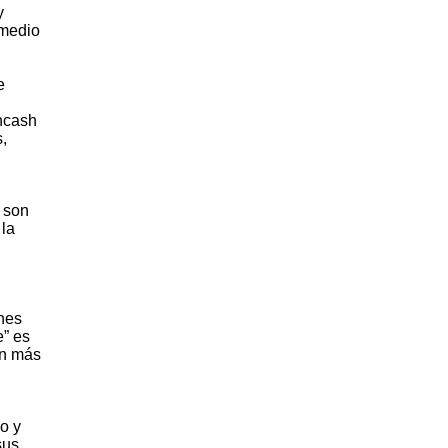
y
 medio
e
ncash
,
r son
 la
ones
e” es
un más
o y
sus