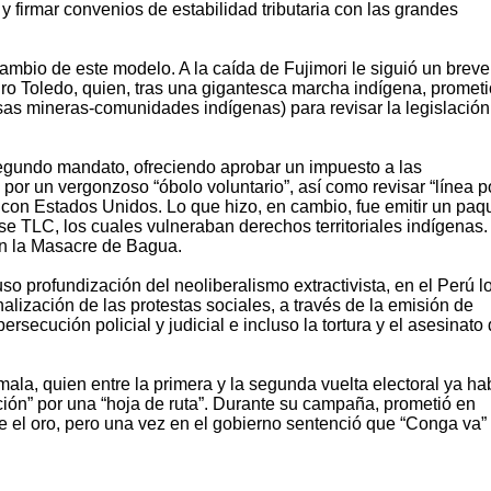
y firmar convenios de estabilidad tributaria con las grandes
cambio de este modelo. A la caída de Fujimori le siguió un breve
dro Toledo, quien, tras una gigantesca marcha indígena, prometi
sas mineras-comunidades indígenas) para revisar la legislación
egundo mandato, ofreciendo aprobar un impuesto a las
or un vergonzoso “óbolo voluntario”, así como revisar “línea p
 con Estados Unidos. Lo que hizo, en cambio, fue emitir un paq
se TLC, los cuales vulneraban derechos territoriales indígenas.
n la Masacre de Bagua.
so profundización del neoliberalismo extractivista, en el Perú l
lización de las protestas sociales, a través de la emisión de
persecución policial y judicial e incluso la tortura y el asesinato
ala, quien entre la primera y la segunda vuelta electoral ya ha
ón” por una “hoja de ruta”. Durante su campaña, prometió en
 el oro, pero una vez en el gobierno sentenció que “Conga va” 