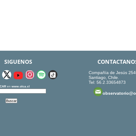
SIGUENOS
CONTACTANO
Compañía de Jesús 254
Santiago, Chile.
Tel: 56.2.33654873
CAR
en
www.olca.cl
observatorio@ol