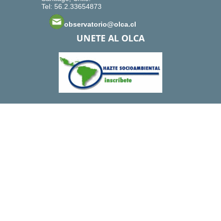
Tel: 56.2.33654873
observatorio@olca.cl
UNETE AL OLCA