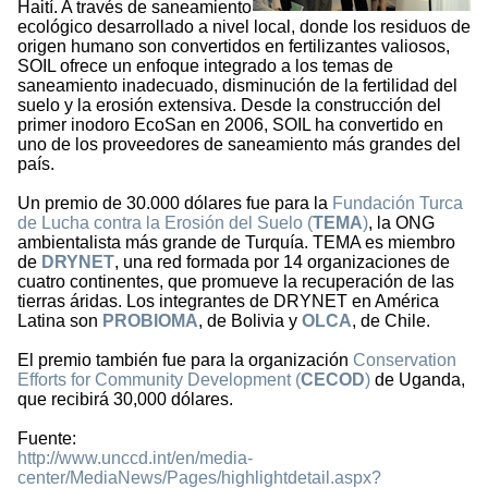
Haití. A través de saneamiento
ecológico desarrollado a nivel local, donde los residuos de
origen humano son convertidos en fertilizantes valiosos,
SOIL ofrece un enfoque integrado a los temas de
saneamiento inadecuado, disminución de la fertilidad del
suelo y la erosión extensiva. Desde la construcción del
primer inodoro EcoSan en 2006, SOIL ha convertido en
uno de los proveedores de saneamiento más grandes del
país.
Un premio de 30.000 dólares fue para la
Fundación Turca
de Lucha contra la Erosión del Suelo (
TEMA
)
, la ONG
ambientalista más grande de Turquía. TEMA es miembro
de
DRYNET
, una red formada por 14 organizaciones de
cuatro continentes, que promueve la recuperación de las
tierras áridas. Los integrantes de DRYNET en América
Latina son
PROBIOMA
, de Bolivia y
OLCA
, de Chile.
El premio también fue para la organización
Conservation
Efforts for Community Development (
CECOD
)
de Uganda,
que recibirá 30,000 dólares.
Fuente:
http://www.unccd.int/en/media-
center/MediaNews/Pages/highlightdetail.aspx?