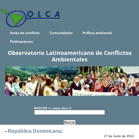
Areas de conflicto
Comunidades
Política ambiental
Publicaciones
Observatorio Latinoamericano de Conflictos
Ambientales
BUSCAR
en
www.olca.cl
-
República Dominicana
:
17 de Junio de 2012