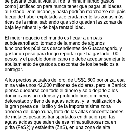
se pasaría toda la vida útil de la mina inflando gastos
como justificación para nunca tener que pagar utilidades
al Estado Dominicano, y hasta podrían marcharse del país
luego de haber explotado aceleradamente las zonas más
ricas de la mina, sabiendo que sólo quedan las zonas de
baja ley mineral y de baja rentabilidad.
El mejor negocio del mundo es llegar a un país
subdesarrollado, tomado de la mano de algunos
funcionarios públicos descendientes de Guacanagarix, y
gastar un peso para luego reportar que ha gastado 100
pesos, y el pueblo dominicano no debe aceptar semejante
abultamiento de gastos a descontar de los beneficios a
entregar.
A los precios actuales del oro, de US$1,600 por onza, esa
mina vale unos 42,000 millones de dólares, pero la Barrick
piensa quedarse con todo el dinero y solo dejarle a los
dominicanos un extenso y profundo hueco minero,
deforestado y lleno de aguas ácidas, y la inutilización de
la gran presa de Hatillo y de la importantísima zona
arrocera del bajo Yuna, fruto de las altas concentraciones
de metales pesados transportados en dilución por las
aguas ácidas que salen de esa mina sulfurosa rica en
pirita (FeS2) y esfalerita (ZnS), en una zona de alta