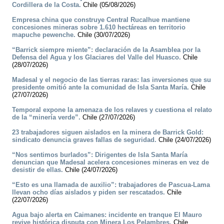
Cordillera de la Costa.
Chile (05/08/2026)
Empresa china que construye Central Rucalhue mantiene
concesiones mineras sobre 1.610 hectáreas en territorio
mapuche pewenche.
Chile (30/07/2026)
“Barrick siempre miente”: declaración de la Asamblea por la
Defensa del Agua y los Glaciares del Valle del Huasco.
Chile
(28/07/2026)
Madesal y el negocio de las tierras raras: las inversiones que su
presidente omitió ante la comunidad de Isla Santa María.
Chile
(27/07/2026)
Temporal expone la amenaza de los relaves y cuestiona el relato
de la “minería verde”.
Chile (27/07/2026)
23 trabajadores siguen aislados en la minera de Barrick Gold:
sindicato denuncia graves fallas de seguridad.
Chile (24/07/2026)
“Nos sentimos burlados”: Dirigentes de Isla Santa María
denuncian que Madesal acelera concesiones mineras en vez de
desistir de ellas.
Chile (24/07/2026)
“Esto es una llamada de auxilio”: trabajadores de Pascua-Lama
llevan ocho días aislados y piden ser rescatados.
Chile
(22/07/2026)
Agua bajo alerta en Caimanes: incidente en tranque El Mauro
revive histórica disputa con Minera Los Pelambres.
Chile