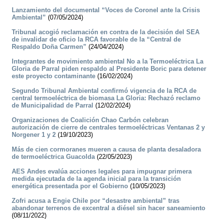
Lanzamiento del documental “Voces de Coronel ante la Crisis
Ambiental”
(07/05/2024)
Tribunal acogió reclamación en contra de la decisión del SEA
de invalidar de oficio la RCA favorable de la “Central de
Respaldo Doña Carmen”
(24/04/2024)
Integrantes de movimiento ambiental No a la Termoeléctrica La
Gloria de Parral piden respaldo al Presidente Boric para detener
este proyecto contaminante
(16/02/2024)
Segundo Tribunal Ambiental confirmó vigencia de la RCA de
central termoeléctrica de biomasa La Gloria: Rechazó reclamo
de Municipalidad de Parral
(12/02/2024)
Organizaciones de Coalición Chao Carbón celebran
autorización de cierre de centrales termoeléctricas Ventanas 2 y
Norgener 1 y 2
(19/10/2023)
Más de cien cormoranes mueren a causa de planta desaladora
de termoeléctrica Guacolda
(22/05/2023)
AES Andes evalúa acciones legales para impugnar primera
medida ejecutada de la agenda inicial para la transición
energética presentada por el Gobierno
(10/05/2023)
Zofri acusa a Engie Chile por “desastre ambiental” tras
abandonar terrenos de excentral a diésel sin hacer saneamiento
(08/11/2022)