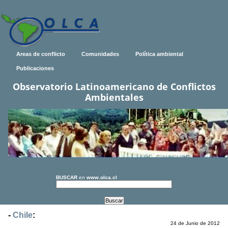
Areas de conflicto
Comunidades
Política ambiental
Publicaciones
Observatorio Latinoamericano de Conflictos
Ambientales
BUSCAR
en
www.olca.cl
-
Chile
:
24 de Junio de 2012