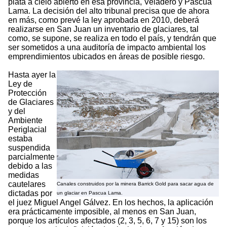
plata a cielo abierto en esa provincia, Veladero y Pascua
Lama. La decisión del alto tribunal precisa que de ahora
en más, como prevé la ley aprobada en 2010, deberá
realizarse en San Juan un inventario de glaciares, tal
como, se supone, se realiza en todo el país, y tendrán que
ser sometidos a una auditoría de impacto ambiental los
emprendimientos ubicados en áreas de posible riesgo.
Hasta ayer la
Ley de
Protección
de Glaciares
y del
Ambiente
Periglacial
estaba
suspendida
parcialmente
debido a las
medidas
cautelares
Canales construidos por la minera Barrick Gold para sacar agua de
dictadas por
un glaciar en Pascua Lama.
el juez Miguel Angel Gálvez. En los hechos, la aplicación
era prácticamente imposible, al menos en San Juan,
porque los artículos afectados (2, 3, 5, 6, 7 y 15) son los