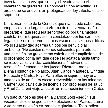
inventario. Una vez que se haya llevado a cabo el
inventario de glaciares, se conocerán con exactitud las
áreas que se encuentran protegidas por ley”, ilustra el fallo
supremo.
El razonamiento de la Corte es que mal puede saber una
empresa si a la larga será víctima de un eventual daño
irreparable (que requiera ser protegido por una medida
cautelar) si ni siquiera se ha constatado por los caminos
legales si sus emprendimientos están en las zonas críticas
y/o si su actividad acarrea un posible perjuicio al
ambiente. “No existen razones suficientes para adoptar
una decisión tan grave como eximirla del cumplimiento de
lo ordenado por la ley, que debe ser acatada hasta tanto
se resuelva su validez constitucional”, advierte la
resolución, firmada por los jueces Ricardo Lorenzetti,
Elena Highton de Nolasco, Juan Carlos Maqueda, Enrique
Petracchi y Carlos Fayt. Para ellos ni siquiera hay una
amenaza de un futuro efecto irreversible para las mineras.
Carmen Argibay sigue de licencia por problemas de salud
y Raúl Zaffaroni viajó a recibir un reconocimiento en Cuba.
Un dato curioso es que en la Barrick Gold –según sus
voceros– sostiene que las explotaciones de Pascua Lama
y Veladero no están en zonas de glaciares. Todo indica