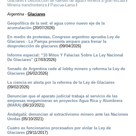
Glaciares
/
Destrucción de fuentes de agua
/
Minería a gran escala
/
Minería transfronteriza
/
Pascua-Lama
/
Argentina
-
Glaciares
Geopolítica de la sed: el agua como nuevo eje de la
acumulación
(20/07/2026)
En medio de protestas, Congreso argentino aprueba Ley de
Glaciares - La Pampa presenta amparo para frenar la
desprotección de glaciares
(09/04/2026)
Informe especial: “10 Mitos Y Falacias Sobre La Ley Nacional
De Glaciares”
(17/03/2026)
Senado de Argentina cede al lobby minero y reforma la Ley de
Glaciares
(26/02/2026)
La ciencia en alerta por la reforma de la Ley de Glaciares
(09/02/2026)
Denuncian que el aparato judicial trabaja al servicio de las
empresas megamineras en proyectos Agua Rica y Alumbrera
(MARA)
(06/10/2021)
Andalgalá: denuncian al extractivismo minero ante las Naciones
Unidas
(05/10/2021)
Cuatro ex funcionarios procesados por violar la Ley de
Glaciares
(29/11/2017)