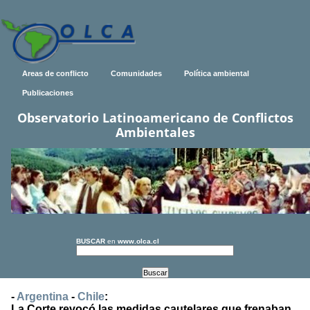
Areas de conflicto
Comunidades
Política ambiental
Publicaciones
Observatorio Latinoamericano de Conflictos
Ambientales
BUSCAR
en
www.olca.cl
-
Argentina
-
Chile
:
La Corte revocó las medidas cautelares que frenaban