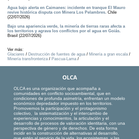
Agua bajo alerta en Caimanes: incidente en tranque El Mauro
revive histórica disputa con Minera Los Pelambres.
Chile
(22/07/2026)
Bajo una apariencia verde, la minería de tierras raras afecta a
los territorios y agrava los conflictos por el agua en Goiás.
Brasil (22/07/2026)
Ver más:
Glaciares
/
Destrucción de fuentes de agua
/
Minería a gran escala
/
Minería transfronteriza
/
Pascua-Lama
/
OLCA
OLCA es una organización que acompaña a
comunidades en conflicto socioambiental, que en
condiciones de profunda asimetría, enfrentan un modelo
económico depredador impuesto en los territorios.
Promovemos la participación y el protagonismo
colectivo, la sistematización y el intercambio de
experiencias y conocimientos, la articulación y el
desarrollo de procesos de valoración identitaria, con una
perspectiva de género y de derechos. De esta forma
incidir en la construcción de alternativas al desarrollo,
que estén al servicio de la vida, los ecosistemas, y las