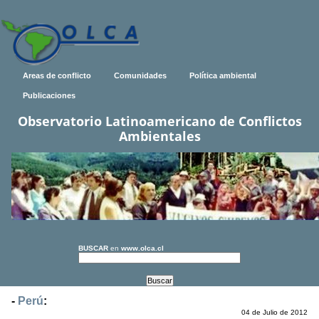
Areas de conflicto
Comunidades
Política ambiental
Publicaciones
Observatorio Latinoamericano de Conflictos
Ambientales
BUSCAR
en
www.olca.cl
-
Perú
:
04 de Julio de 2012