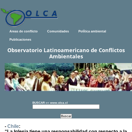
Areas de conflicto
Comunidades
Política ambiental
Publicaciones
Observatorio Latinoamericano de Conflictos
Ambientales
BUSCAR
en
www.olca.cl
-
Chile
:
“La Iglesia tiene una responsabilidad con respecto a la