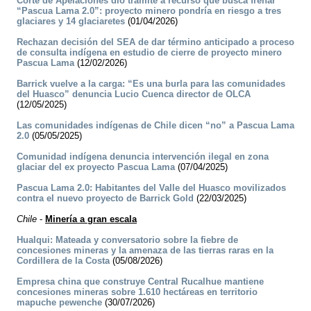
Corte de Apelaciones dio trámite a recurso que busca frenar
“Pascua Lama 2.0”: proyecto minero pondría en riesgo a tres
glaciares y 14 glaciaretes
(01/04/2026)
Rechazan decisión del SEA de dar término anticipado a proceso
de consulta indígena en estudio de cierre de proyecto minero
Pascua Lama
(12/02/2026)
Barrick vuelve a la carga: “Es una burla para las comunidades
del Huasco” denuncia Lucio Cuenca director de OLCA
(12/05/2025)
Las comunidades indígenas de Chile dicen “no” a Pascua Lama
2.0
(05/05/2025)
Comunidad indígena denuncia intervención ilegal en zona
glaciar del ex proyecto Pascua Lama
(07/04/2025)
Pascua Lama 2.0: Habitantes del Valle del Huasco movilizados
contra el nuevo proyecto de Barrick Gold
(22/03/2025)
Chile
-
Minería a gran escala
Hualqui: Mateada y conversatorio sobre la fiebre de
concesiones mineras y la amenaza de las tierras raras en la
Cordillera de la Costa
(05/08/2026)
Empresa china que construye Central Rucalhue mantiene
concesiones mineras sobre 1.610 hectáreas en territorio
mapuche pewenche
(30/07/2026)