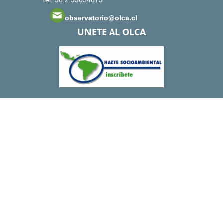
Tel: 56.2.33654873
observatorio@olca.cl
UNETE AL OLCA