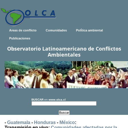
Areas de conflicto
Comunidades
Política ambiental
Publicaciones
Observatorio Latinoamericano de Conflictos
Ambientales
BUSCAR
en
www.olca.cl
-
Guatemala
-
Honduras
-
México
:
Transmisión en vivo:
Comunidades afectadas por la