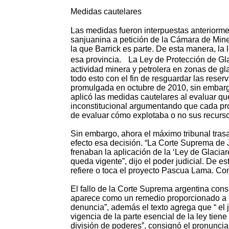
Medidas cautelares
Las medidas fueron interpuestas anteriormen
sanjuanina a petición de la Cámara de Mine
la que Barrick es parte. De esta manera, la 
esa provincia. La Ley de Protección de Gla
actividad minera y petrolera en zonas de gla
todo esto con el fin de resguardar las reser
promulgada en octubre de 2010, sin embargo
aplicó las medidas cautelares al evaluar que
inconstitucional argumentando que cada pro
de evaluar cómo explotaba o no sus recurso
Sin embargo, ahora el máximo tribunal trasa
efecto esa decisión. “La Corte Suprema de 
frenaban la aplicación de la ‘Ley de Glacia
queda vigente”, dijo el poder judicial. De e
refiere o toca el proyecto Pascua Lama. Con 
El fallo de la Corte Suprema argentina cons
aparece como un remedio proporcionado a la 
denuncia”, además el texto agrega que “ el
vigencia de la parte esencial de la ley tiene
división de poderes”, consignó el pronuncia