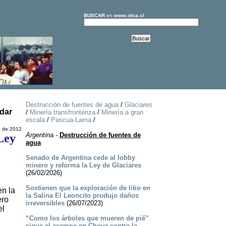
BUSCAR
en
www.olca.cl
Destrucción de fuentes de agua
/
Glaciares
rdar
/
Minería transfronteriza
/
Minería a gran
escala
/
Pascua-Lama
/
o de 2012
Argentina
-
Destrucción de fuentes de
Ley
agua
Senado de Argentina cede al lobby
minero y reforma la Ley de Glaciares
(26/02/2026)
Sostienen que la exploración de litio en
en la
la Salina El Leoncito produjo daños
ero
irreversibles
(26/07/2023)
el
“Como los árboles que mueren de pié”
sigue el acampe en Choya contra la