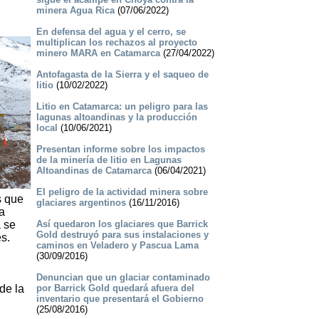
minera Agua Rica
(07/06/2022)
En defensa del agua y el cerro, se
multiplican los rechazos al proyecto
minero MARA en Catamarca
(27/04/2022)
Antofagasta de la Sierra y el saqueo de
litio
(10/02/2022)
Litio en Catamarca: un peligro para las
lagunas altoandinas y la producción
local
(10/06/2021)
Presentan informe sobre los impactos
de la minería de litio en Lagunas
Altoandinas de Catamarca
(06/04/2021)
El peligro de la actividad minera sobre
s que
glaciares argentinos
(16/11/2016)
a
a se
Así quedaron los glaciares que Barrick
Gold destruyó para sus instalaciones y
s.
caminos en Veladero y Pascua Lama
(30/09/2016)
Denuncian que un glaciar contaminado
de la
por Barrick Gold quedará afuera del
inventario que presentará el Gobierno
(25/08/2016)