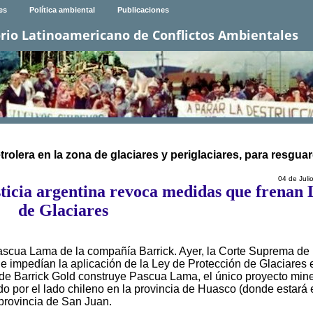
es
Política ambiental
Publicaciones
rio Latinoamericano de Conflictos Ambientales
trolera en la zona de glaciares y periglaciares, para resgua
04 de Juli
ticia argentina revoca medidas que frenan 
de Glaciares
Pascua Lama de la compañía Barrick. Ayer, la Corte Suprema de
e impedían la aplicación de la Ley de Protección de Glaciares 
de Barrick Gold construye Pascua Lama, el único proyecto min
do por el lado chileno en la provincia de Huasco (donde estará 
 provincia de San Juan.