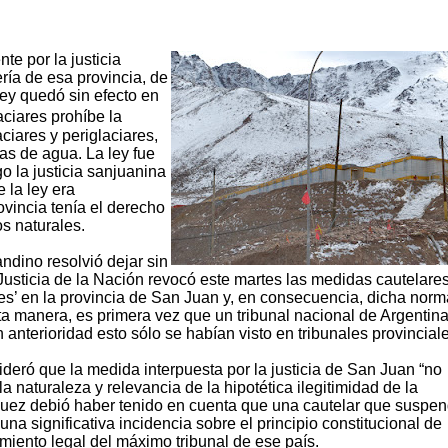
te por la justicia
ría de esa provincia, de
ley quedó sin efecto en
ciares prohíbe la
ciares y periglaciares,
vas de agua. La ley fue
 la justicia sanjuanina
 la ley era
vincia tenía el derecho
s naturales.
ndino resolvió dejar sin
Justicia de la Nación revocó este martes las medidas cautelare
res’ en la provincia de San Juan y, en consecuencia, dicha norm
sta manera, es primera vez que un tribunal nacional de Argentin
anterioridad esto sólo se habían visto en tribunales provinciale
ideró que la medida interpuesta por la justicia de San Juan “no
naturaleza y relevancia de la hipotética ilegitimidad de la
 juez debió haber tenido en cuenta que una cautelar que suspen
 una significativa incidencia sobre el principio constitucional de
miento legal del máximo tribunal de ese país.